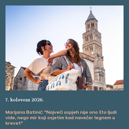
7. kolovoza 2026.
Marijana Batinić: "Najveći uspjeh nije ono što ljudi
vide, nego mir koji osjetim kad navečer legnem u
krevet"