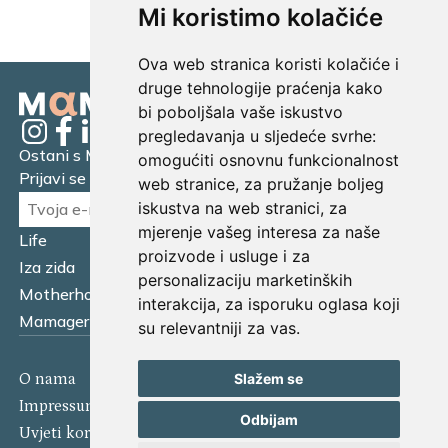
Mi koristimo kolačiće
Ova web stranica koristi kolačiće i
druge tehnologije praćenja kako
bi poboljšala vaše iskustvo
pregledavanja u sljedeće svrhe:
Ostani s Mamagerom
omogućiti osnovnu funkcionalnost
Prijavi se na naš newsletter.
web stranice
,
za pružanje boljeg
iskustva na web stranici
,
za
mjerenje vašeg interesa za naše
Life
Financijska pismenost
proizvode i usluge i za
Iza zida
Business
personalizaciju marketinških
Motherhood
Tatager
interakcija
,
za isporuku oglasa koji
Mamager Intervju
Multitasking kitchen
su relevantniji za vas
.
Slažem se
O nama
Kontakt
Impressum
Izjava o kolačićima
Odbijam
Uvjeti korištenja
Politika privatnosti