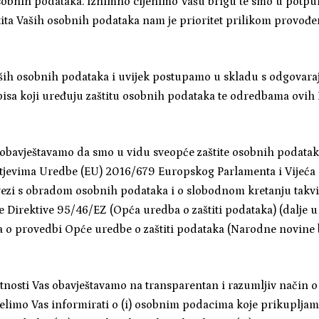
 osobnih podataka. Iznimno cijenimo Vašu brigu te smo u potpun
štita Vaših osobnih podataka nam je prioritet prilikom provođen
aših osobnih podataka i uvijek postupamo u skladu s odgova
isa koji uređuju zaštitu osobnih podataka te odredbama ovih Pr
obavještavamo da smo u vidu sveopće zaštite osobnih podatak
htjevima Uredbe (EU) 2016/679 Europskog Parlamenta i Vijeća 
 vezi s obradom osobnih podataka i o slobodnom kretanju takv
e Direktive 95/46/EZ (Opća uredba o zaštiti podataka) (dalje u 
o provedbi Opće uredbe o zaštiti podataka (Narodne novine b
vatnosti Vas obavještavamo na transparentan i razumljiv način o
elimo Vas informirati o (i) osobnim podacima koje prikupljamo