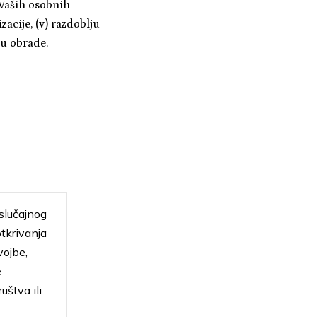
 Vaših osobnih
cije, (v) razdoblju
u obrade.
 slučajnog
otkrivanja
vojbe,
e
uštva ili