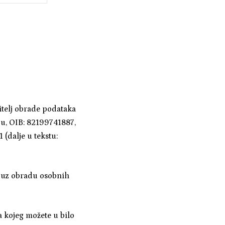
itelj obrade podataka
bu, OIB: 82199741887,
(dalje u tekstu:
o uz obradu osobnih
a kojeg možete u bilo