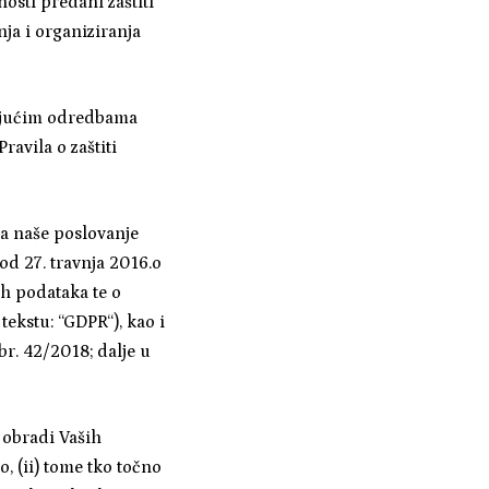
osti predani zaštiti
ja i organiziranja
rajućim odredbama
avila o zaštiti
a naše poslovanje
od 27. travnja 2016.o
ih podataka te o
tekstu: “GDPR“), kao i
r. 42/2018; dalje u
 obradi Vaših
, (ii) tome tko točno