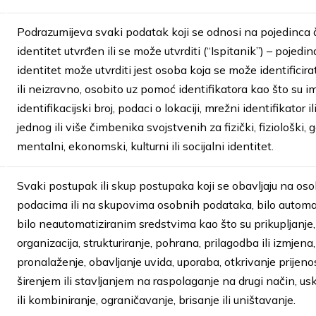
Podrazumijeva svaki podatak koji se odnosi na pojedinca či
identitet utvrđen ili se može utvrditi (“Ispitanik”) – pojedina
identitet može utvrditi jest osoba koja se može identificira
ili neizravno, osobito uz pomoć identifikatora kao što su i
identifikacijski broj, podaci o lokaciji, mrežni identifikator 
jednog ili više čimbenika svojstvenih za fizički, fiziološki, 
mentalni, ekonomski, kulturni ili socijalni identitet.
Svaki postupak ili skup postupaka koji se obavljaju na os
podacima ili na skupovima osobnih podataka, bilo automa
bilo neautomatiziranim sredstvima kao što su prikupljanje, 
organizacija, strukturiranje, pohrana, prilagodba ili izmjena,
pronalaženje, obavljanje uvida, uporaba, otkrivanje prijen
širenjem ili stavljanjem na raspolaganje na drugi način, us
ili kombiniranje, ograničavanje, brisanje ili uništavanje.