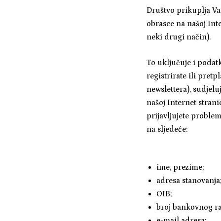
Društvo prikuplja Va
obrasce na našoj Inte
neki drugi način).
To uključuje i podatk
registrirate ili pret
newslettera), sudjel
našoj Internet stranic
prijavljujete problem
na sljedeće:
ime, prezime;
adresa stanovanja
OIB;
broj bankovnog r
e-mail adresa;