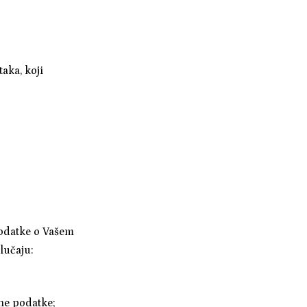
aka, koji
podatke o Vašem
lučaju:
bne podatke;