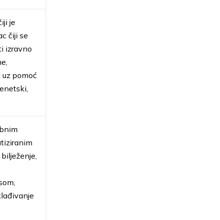
ji je
c čiji se
ti izravno
me,
ili uz pomoć
genetski,
obnim
tiziranim
bilježenje,
osom,
klađivanje