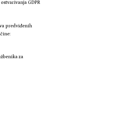
i ostvarivanja GDPR
ava predviđenih
čine:
užbenika za