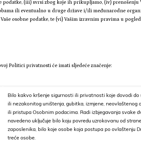
 podatke, (iii) svrsi zbog koje ih prikupljamo, (iv) prenošenju
ama ili eventualno u druge države i/ili međunarodne organiza
Vaše osobne podatke, te (vi) Vašim izravnim pravima u pogled
voj Politici privatnosti će imati sljedeće značenje:
Bilo kakvo kršenje sigurnosti ili privatnosti koje dovodi do
ili nezakonitog uništenja, gubitka, izmjene, neovlaštenog 
ili pristupa Osobnim podacima. Radi izbjegavanja svake d
navedeno uključuje bilo koju povredu uzrokovanu od stran
zaposlenika, bilo koje osobe koja postupa po ovlaštenju Dr
treće osobe.