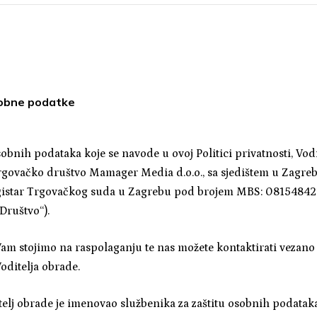
sobne podatke
bnih podataka koje se navode u ovoj Politici privatnosti, Vod
rgovačko društvo Mamager Media d.o.o., sa sjedištem u Zagre
gistar Trgovačkog suda u Zagrebu pod brojem MBS: 081548421 
„Društvo“).
am stojimo na raspolaganju te nas možete kontaktirati vezan
oditelja obrade.
elj obrade je imenovao službenika za zaštitu osobnih podatak