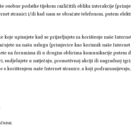
še osobne podatke tijekom različitih oblika interakcije (primje
rnet stranici i/ili kad nam se obraćate telefonom, putem elekt
e koje upisujete kad se prijavljujete za korištenje naše Internet
plaćujete na našu uslugu (primjerice kao korisnik naše Internet
ujete na forumima ili u drugim oblicima komunikacije putem 
i, sudjelujete u natječaju, promotivnoj akciji ili nagradnoj igri
e s korištenjem naše Internet stranice, a koji podrazumijevaju,
;
ačuna;