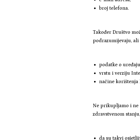
broj telefona.
Također Društvo može
podrazumijevaju, ali
podatke o uređaju
vrstu i verziju Int
načine korištenja 
Ne prikupljamo i ne 
zdravstvenom stanju,
da su takvi osjet