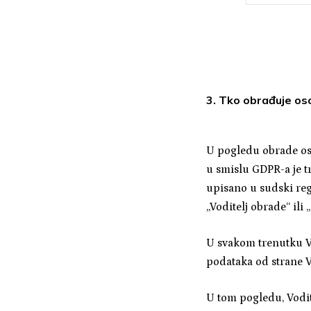
3. Tko obrađuje o
U pogledu obrade oso
u smislu GDPR-a je t
upisano u sudski re
„Voditelj obrade“ ili 
U svakom trenutku V
podataka od strane V
U tom pogledu, Vodit