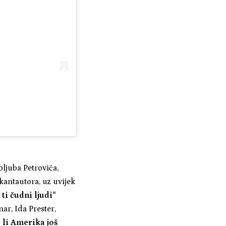
oljuba Petrovića,
kantautora, uz uvijek
 ti čudni ljudi“
ar, Ida Prester,
e li Amerika još