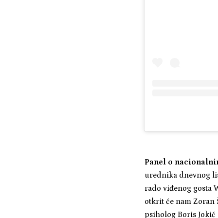
Panel o nacionalni
urednika dnevnog lis
rado viđenog gosta W
otkrit će nam Zoran 
psiholog Boris Jokić