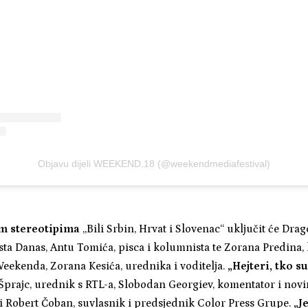
Objavu dijeli WEEKEND.18 (@weekendmediafestival)
m stereotipima
„Bili Srbin, Hrvat i Slovenac“ uključit će Drag
ta Danas, Antu Tomića, pisca i kolumnista te Zorana Predina, 
eekenda, Zorana Kesića, urednika i voditelja.
„Hejteri, tko su
Šprajc, urednik s RTL-a, Slobodan Georgiev, komentator i novin
 i Robert Čoban, suvlasnik i predsjednik Color Press Grupe.
„J