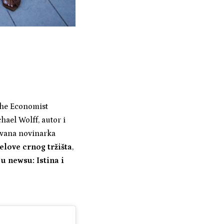
The Economist
hael Wolff, autor i
vana novinarka
elove crnog tržišta
,
u newsu: Istina i