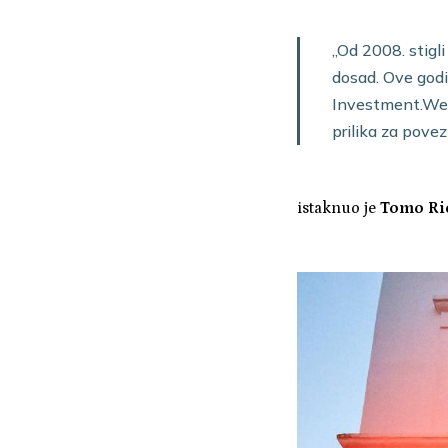
„Od 2008. stigl
dosad. Ove god
Investment.Week
prilika za povez
istaknuo je
Tomo Ric