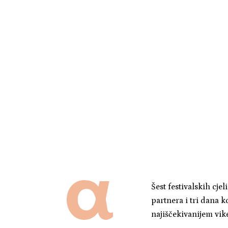
Šest festivalskih cje
partnera i tri dana k
najiščekivanijem vi