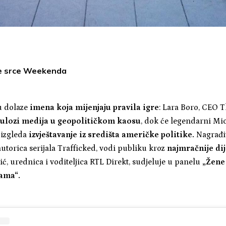
e srce Weekenda
u dolaze
imena koja mijenjaju pravila igre
: Lara Boro, CEO 
ulozi medija u geopolitičkom kaosu
, dok će legendarni Mic
 izgleda
izvještavanje iz središta američke politike.
Nagrađi
autorica serijala Trafficked, vodi publiku kroz
najmračnije dij
ć, urednica i voditeljica RTL Direkt, sudjeluje u panelu
„Žene 
ama“.