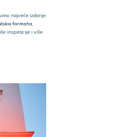
simo najveće izdanje
alska formata
,
e inspiracije i više