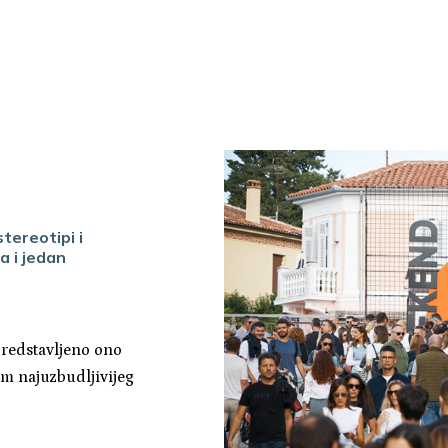
tereotipi i
a i jedan
redstavljeno ono
am najuzbudljivijeg