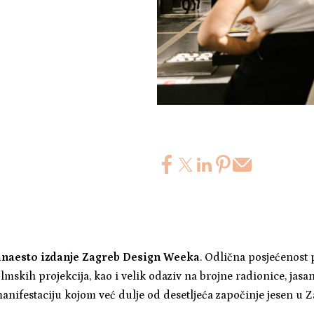
anaesto izdanje Zagreb Design Weeka
. Odlična posjećenost p
ilmskih projekcija, kao i velik odaziv na brojne radionice, jasa
manifestaciju kojom već dulje od desetljeća započinje jesen u 