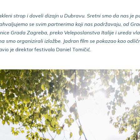
akleni strop i doveli dizajn u Dubravu.
Sretni smo da nas je pu
Zahvaljujemo se svim partnerima koji nas podržavaju, od Gr
dnice Grada Zagreba, preko Veleposlanstva Italije i ureda vl
ma smo organizirali izložbe. Jadran film se pokazao kao odlič
avio je direktor festivala Daniel Tomičić.