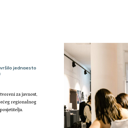
vršilo jednaesto
a
tvoreni za javnost,
jvećeg regionalnog
posjetitelja.