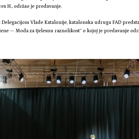
res H., održao je predavanje.
s Delegacijom Vlade Katalonije, katalonska udruga FAD predstav
jene — Moda za tjelesnu raznolikost“ o kojoj je predavanje o