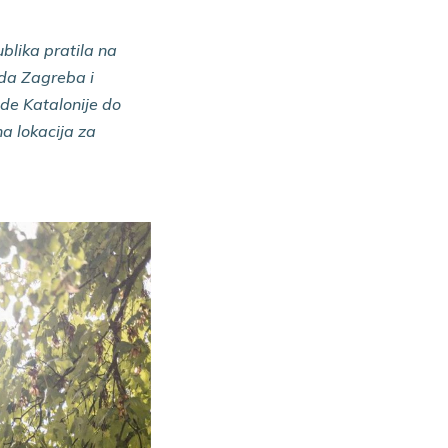
blika pratila na
ada Zagreba i
ade Katalonije do
na lokacija za