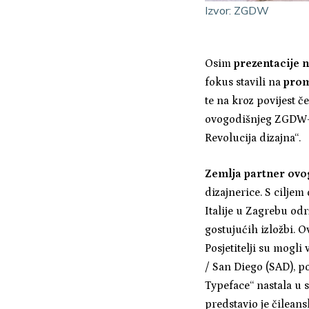
Izvor: ZGDW
Osim
prezentacije n
fokus stavili na
prom
te na kroz povijest 
ovogodišnjeg ZGDW-a 
Revolucija dizajna“.
Zemlja partner ovog
dizajnerice. S cilje
Italije u Zagrebu odr
gostujućih izložbi. O
Posjetitelji su mogl
/ San Diego (SAD), p
Typeface“ nastala u 
predstavio je čileans