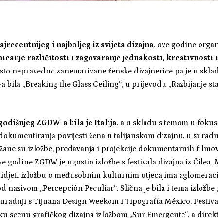
ajrecentnijeg i najboljeg iz svijeta dizajna
, ove godine orga
icanje različitosti i zagovaranje jednakosti, kreativnosti 
često nepravedno zanemarivane ženske dizajnerice pa je u skla
bila „Breaking the Glass Ceiling“, u prijevodu „Razbijanje st
odišnjeg ZGDW-a bila je Italija
, a u skladu s temom u fokus
m dokumentiranja povijesti žena u talijanskom dizajnu, u surad
žane su izložbe, predavanja i projekcije dokumentarnih filmova
ve godine ZGDW je ugostio izložbe s festivala dizajna iz Čilea, 
i vidjeti izložbu o međusobnim kulturnim utjecajima aglomerac
od nazivom „Percepción Peculiar“. Slična je bila i tema izložb
suradnji s Tijuana Design Weekom i Tipografía México. Festiva
ku scenu grafičkog dizajna izložbom „Sur Emergente“, a direkto