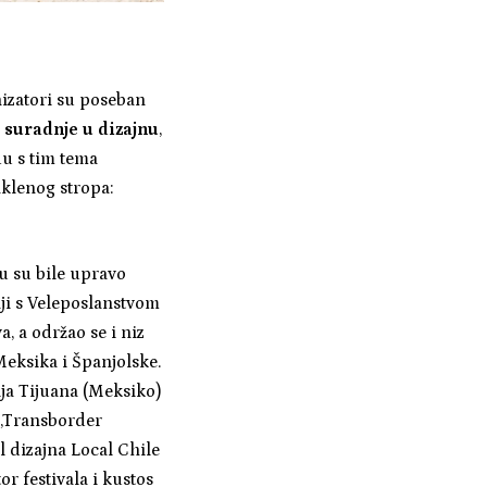
nizatori su poseban
i suradnje u dizajnu
,
du s tim tema
aklenog stropa:
u su bile upravo
nji s Veleposlanstvom
, a održao se i niz
Meksika i Španjolske.
ija Tijuana (Meksiko)
e „Transborder
l dizajna Local Chile
r festivala i kustos