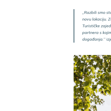
„Razbili smo st
novu lokaciju. 
Turističke zaje
partnera s koji
događanja.’’
izj