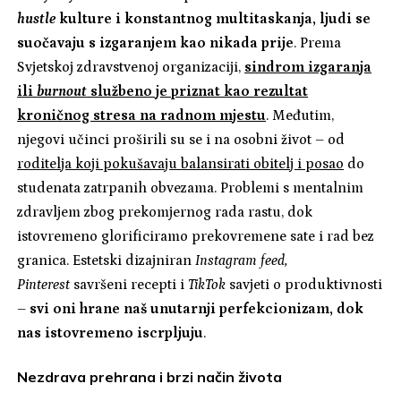
hustle
kulture i konstantnog multitaskanja, ljudi se
suočavaju s izgaranjem kao nikada prije
. Prema
Svjetskoj zdravstvenoj organizaciji,
sindrom izgaranja
ili
burnout
službeno je priznat kao rezultat
kroničnog stresa na radnom mjestu
. Međutim,
njegovi učinci proširili su se i na osobni život – od
roditelja koji pokušavaju balansirati obitelj i posao
do
studenata zatrpanih obvezama. Problemi s mentalnim
zdravljem zbog prekomjernog rada rastu, dok
istovremeno glorificiramo prekovremene sate i rad bez
granica. Estetski dizajniran
Instagram feed,
Pinterest
savršeni recepti i
TikTok
savjeti o produktivnosti
–
svi oni hrane naš unutarnji perfekcionizam, dok
nas istovremeno iscrpljuju
.
Nezdrava prehrana i brzi način života