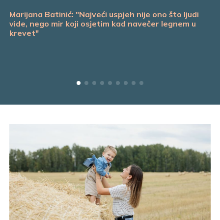
Marijana Batinić: "Najveći uspjeh nije ono što ljudi
vide, nego mir koji osjetim kad navečer legnem u
krevet"