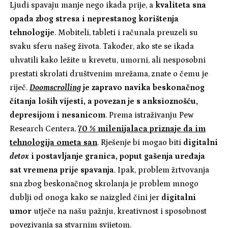
Ljudi spavaju manje nego ikada prije, a
kvaliteta sna
opada zbog stresa i neprestanog korištenja
tehnologije
. Mobiteli, tableti i računala preuzeli su
svaku sferu našeg života. Također, ako ste se ikada
uhvatili kako ležite u krevetu, umorni, ali nesposobni
prestati skrolati društvenim mrežama, znate o čemu je
riječ.
Doomscrolling
je zapravo navika beskonačnog
čitanja loših vijesti, a povezan je s anksioznošću,
depresijom i nesanicom
. Prema istraživanju Pew
Research Centera,
70 % milenijalaca priznaje da im
tehnologija ometa san
. Rješenje bi mogao biti
digitalni
detox
i postavljanje granica, poput gašenja uređaja
sat vremena prije spavanja
. Ipak, problem žrtvovanja
sna zbog beskonačnog skrolanja je problem mnogo
dublji od onoga kako se naizgled čini jer
digitalni
umor
utječe na našu pažnju, kreativnost i sposobnost
povezivanja sa stvarnim svijetom.