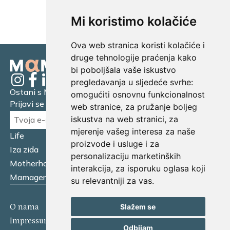
UČITAJ JOŠ...
Mi koristimo kolačiće
Ova web stranica koristi kolačiće i
druge tehnologije praćenja kako
bi poboljšala vaše iskustvo
pregledavanja u sljedeće svrhe:
Ostani s Mamagerom
omogućiti osnovnu funkcionalnost
Prijavi se na naš newsletter.
web stranice
,
za pružanje boljeg
iskustva na web stranici
,
za
mjerenje vašeg interesa za naše
Life
Financijska pismenost
proizvode i usluge i za
Iza zida
Business
personalizaciju marketinških
Motherhood
Tatager
interakcija
,
za isporuku oglasa koji
Mamager Intervju
Multitasking kitchen
su relevantniji za vas
.
O nama
Kontakt
Slažem se
Impressum
Izjava o kolačićima
Odbijam