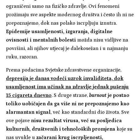
ograničeni samo na fizičko zdravlje. Ovi fenomeni
prožimaju sve aspekte modernog društva i često ih ni ne
prepoznajemo, dok nas polako iscrpljuju iznutra.
Epidemije usamljenosti, izgaranja, digitalne
ovisnosti i mentalnih bolesti
možda nisu vidljive na
površini, ali njihov utjecaj je dalekosežan i u najmanju
ruku, razoran.
Prema podacima Svjetske zdravstvene organizacije,
depresija je danas vodeći uzrok invaliditeta, dok
usamljenost ima učinak na zdravlje jednak pušenju
15 cigareta dnevno
. S druge strane,
burnout
je postao
toliko uobičajen da ga više ni ne prepoznajemo kao
alarmantan signal
, već kao standardni dio života. Sve
ove pojave
nisu rezultat virusa, već su posljedica
kulturnih, društvenih i tehnoloških promjena
koje su
nas uvukle u
začarani krug iscrpljenosti,