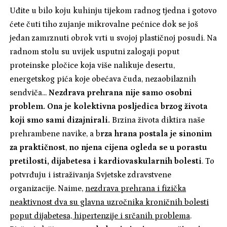
Uđite u bilo koju kuhinju tijekom radnog tjedna i gotovo
ćete čuti tiho zujanje mikrovalne pećnice dok se još
jedan zamrznuti obrok vrti u svojoj plastičnoj posudi. Na
radnom stolu su uvijek usputni zalogaji poput
proteinske pločice koja više nalikuje desertu,
energetskog pića koje obećava čuda, nezaobilaznih
sendviča...
Nezdrava prehrana nije samo osobni
problem. Ona je kolektivna posljedica brzog života
koji smo sami dizajnirali.
Brzina života diktira naše
prehrambene navike, a b
rza hrana postala je sinonim
za praktičnost
,
no njena cijena ogleda se u porastu
pretilosti, dijabetesa i kardiovaskularnih bolesti
. To
potvrđuju i istraživanja Svjetske zdravstvene
organizacije. Naime,
nezdrava prehrana i fizička
neaktivnost dva su glavna uzročnika kroničnih bolesti
poput dijabetesa, hipertenzije i srčanih problema
.