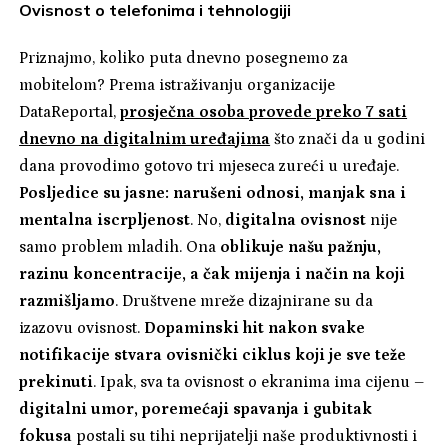
Ovisnost o telefonima i tehnologiji
Priznajmo, koliko puta dnevno posegnemo za
mobitelom? Prema istraživanju organizacije
DataReportal,
prosječna osoba provede preko 7 sati
dnevno na digitalnim uređajima
što znači da u godini
dana provodimo gotovo tri mjeseca zureći u uređaje.
Posljedice su jasne: narušeni odnosi, manjak sna i
mentalna iscrpljenost
. No,
digitalna ovisnost
nije
samo problem mladih. Ona
oblikuje našu pažnju,
razinu koncentracije, a čak mijenja i način na koji
razmišljamo
. Društvene mreže dizajnirane su da
izazovu ovisnost.
Dopaminski hit nakon svake
notifikacije stvara ovisnički ciklus koji je sve teže
prekinuti
. Ipak, sva ta ovisnost o ekranima ima cijenu –
digitalni umor, poremećaji spavanja i gubitak
fokusa
postali su tihi neprijatelji naše produktivnosti i