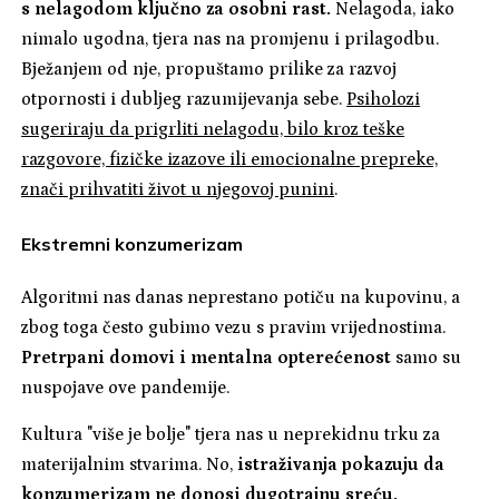
s nelagodom ključno za osobni rast.
Nelagoda, iako
nimalo ugodna, tjera nas na promjenu i prilagodbu.
Bježanjem od nje, propuštamo prilike za razvoj
otpornosti i dubljeg razumijevanja sebe.
Psiholozi
sugeriraju da prigrliti nelagodu, bilo kroz teške
razgovore, fizičke izazove ili emocionalne prepreke,
znači prihvatiti život u njegovoj punini
.
Ekstremni konzumerizam
Algoritmi nas danas neprestano potiču na kupovinu, a
zbog toga često gubimo vezu s pravim vrijednostima.
Pretrpani domovi i mentalna opterećenost
samo su
nuspojave ove pandemije.
Kultura "više je bolje" tjera nas u neprekidnu trku za
materijalnim stvarima. No,
istraživanja pokazuju da
konzumerizam ne donosi dugotrajnu sreću.