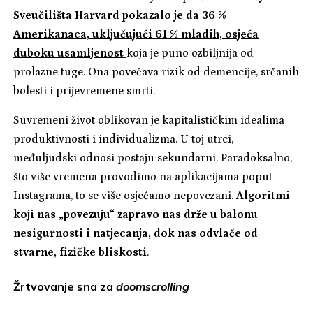
Sveučilišta Harvard pokazalo je da 36 %
Amerikanaca, uključujući 61 % mladih, osjeća
duboku usamljenost
koja je puno ozbiljnija od
prolazne tuge. Ona povećava rizik od demencije, srčanih
bolesti i prijevremene smrti.
Suvremeni život oblikovan je kapitalističkim idealima
produktivnosti i individualizma. U toj utrci,
međuljudski odnosi postaju sekundarni. Paradoksalno,
što više vremena provodimo na aplikacijama poput
Instagrama, to se više osjećamo nepovezani.
Algoritmi
koji nas „povezuju“ zapravo nas drže u balonu
nesigurnosti i natjecanja, dok nas odvlače od
stvarne, fizičke bliskosti
.
Žrtvovanje sna za
doomscrolling