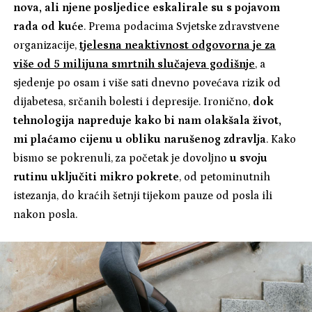
nova, ali njene posljedice eskalirale su s pojavom
rada od kuće
. Prema podacima Svjetske zdravstvene
organizacije,
tjelesna neaktivnost odgovorna je za
više od 5 milijuna smrtnih slučajeva godišnje
, a
sjedenje po osam i više sati dnevno povećava rizik od
dijabetesa, srčanih bolesti i depresije. Ironično,
dok
tehnologija napreduje kako bi nam olakšala život,
mi plaćamo cijenu u obliku narušenog zdravlja
. Kako
bismo se pokrenuli, za početak je dovoljno
u svoju
rutinu
uključiti mikro pokrete
, od petominutnih
istezanja, do kraćih šetnji tijekom pauze od posla ili
nakon posla.