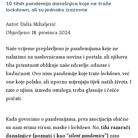
10 tihih pandemija današnjice koje ne traže
lockdown, ali su jednako izazovne
Autor:
Dalia Mihaljević
Objavljeno: 18. prosinca 2024.
Naše vrijeme preplavljeno je pandemijama koje ne
nalazimo na naslovnicama novina i portala, ali njihova
tiha prisutnost oblikuje naše zdravlje, odnose i
budućnost. Ovo nisu pandemije koje traže
lockdown
, već
one koje polako, ali uporno mijenjaju tijek naših života. I
zato o njima, između ostaloga, treba glasnije i češće
pričati.
Kada govorimo o pandemijama, prva asocijacija obično
su nam svima virusi, maske i
lockdown
. No,
tihi razarači
današnjice (poznati i kao “
silent pandemics
”)
nisu