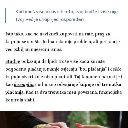
Kad imaš više aktivnih rata, tvoj budžet više nije
tvoj, već je unaprijed raspoređen.
Isto tako, kad se navikneš kupovati na rate, prag za
kupnju se spušta. Jedna rata nije problem, ali pet rata je
već ozbiljan mjesečni iznos.
Studije
pokazuju da ljudi troše više kada koriste
odgođeno plaćanje, manje osjećaju “bol plaćanja” i češće
kupuju stvari koje nisu planirali. Taj fenomen poznat je i
kao
decoupling
, odnosno
odvajanje kupnje od trenutka
plaćanja
. Kad ta dva trenutka nisu povezana, financijska
kontrola slabi.