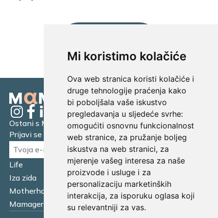
UČITAJ JOŠ...
Mi koristimo kolačiće
Ova web stranica koristi kolačiće i
druge tehnologije praćenja kako
bi poboljšala vaše iskustvo
pregledavanja u sljedeće svrhe:
Ostani s Mamagerom
omogućiti osnovnu funkcionalnost
Prijavi se na naš newsletter.
web stranice
,
za pružanje boljeg
iskustva na web stranici
,
za
mjerenje vašeg interesa za naše
Life
Financijska pismenost
proizvode i usluge i za
Iza zida
Business
personalizaciju marketinških
Motherhood
Tatager
interakcija
,
za isporuku oglasa koji
Mamager Intervju
Multitasking kitchen
su relevantniji za vas
.