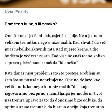
Izvor: Pexels
Pametna kupnja ili zamka?
Ono što ne osjetiš odmah, osjetiš kasnije. Ne u jednom
velikom trenutku, nego u nizu malih. Kad shvatiš da već
imaš nekoliko aktivnih rata. Kad mjesec krene, a dio
budžeta je već rezerviran. Kad više ne znaš točno koliko
zapravo plaćaš, samo znaš da “ide nešto”.
Rate danas nisu problem zato što postoje. Problem su
zato što su
postale neprimjetne
. One
ne dolaze kao
velika odluka, nego kao niz malih “da” koje
izgovaramo bez puno razmišljanja
jer moderni život
nas trenira upravo za to: da donosimo brze odluke, da
optimiziramo trenutak, da biramo opciju koja trenutno