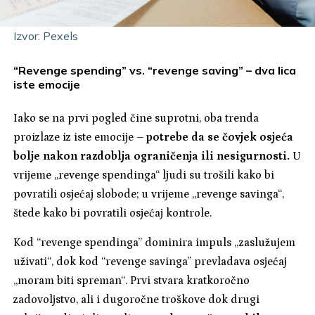
Izvor: Pexels
“Revenge spending” vs. “revenge saving” – dva lica
iste emocije
Iako se na prvi pogled čine suprotni, oba trenda
proizlaze iz iste emocije –
potrebe da se čovjek osjeća
bolje nakon razdoblja ograničenja ili nesigurnosti.
U
vrijeme „revenge spendinga“ ljudi su trošili kako bi
povratili osjećaj slobode; u vrijeme „revenge savinga“,
štede kako bi povratili osjećaj kontrole.
Kod “revenge spendinga” dominira impuls „zaslužujem
uživati“, dok kod “revenge savinga” prevladava osjećaj
„moram biti spreman“. Prvi stvara kratkoročno
zadovoljstvo, ali i dugoročne troškove dok drugi