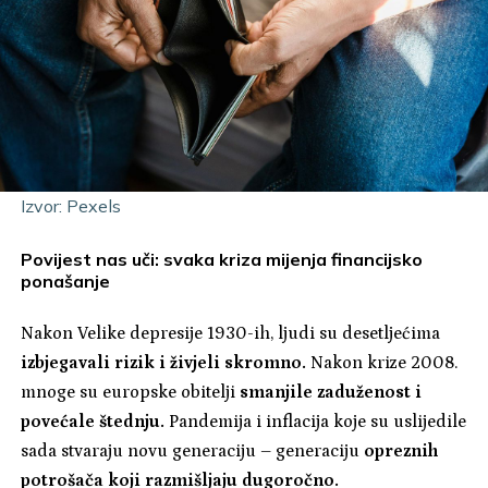
Izvor: Pexels
Povijest nas uči: svaka kriza mijenja financijsko
ponašanje
Nakon Velike depresije 1930-ih, ljudi su desetljećima
izbjegavali rizik i živjeli skromno.
Nakon krize 2008.
mnoge su europske obitelji
smanjile zaduženost i
povećale štednju.
Pandemija i inflacija koje su uslijedile
sada stvaraju novu generaciju – generaciju
opreznih
potrošača koji razmišljaju dugoročno.