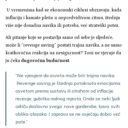
U vremenima kad se ekonomski ciklusi ubrzavaju, kada
inflacija i kamate plešu u nepredvidivom ritmu, štednja
više nije dosadna navika ili potreba, već strateški potez.
Ali pitanje koje se postavlja samo od sebe je sljedeće,
može li “revenge saving” postati trajna navika, a ne samo
kratkoročna reakcija na nesigurnost? Toni ne vjeruje da
ju čeka
dugoročna budućnost
“Ne vjerujem da osveta može biti trajna navika.
Revenge saving je štednja potaknuta emocijama:
osvetom prema sustavu ili strahom od inflacije,
recesije, gubitka radnog mjesta. Onda se neki ljudi
odriču doslovno svega: nove garderobe, kava, svih
oblika izlazaka. I zapravo se ne osjećaju dobro već
pate.”