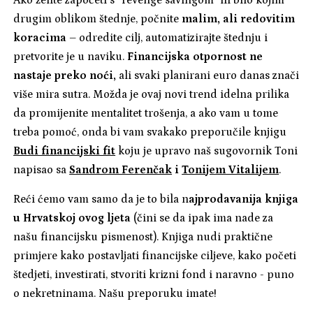
drugim oblikom štednje, počnite
malim, ali redovitim
koracima
– odredite cilj, automatizirajte štednju i
pretvorite je u naviku.
Financijska otpornost ne
nastaje preko noći,
ali svaki planirani euro danas znači
više mira sutra. Možda je ovaj novi trend idelna prilika
da promijenite mentalitet trošenja, a ako vam u tome
treba pomoć, onda bi vam svakako preporučile knjigu
Budi financijski fit
koju je upravo naš sugovornik Toni
napisao sa
Sandrom Ferenčak
i
Tonijem Vitalijem
.
Reći ćemo vam samo da je to bila n
ajprodavanija knjiga
u Hrvatskoj ovog ljeta
(čini se da ipak ima nade za
našu financijsku pismenost). Knjiga nudi praktične
primjere kako postavljati financijske ciljeve, kako početi
štedjeti, investirati, stvoriti krizni fond i naravno - puno
o nekretninama. Našu preporuku imate!