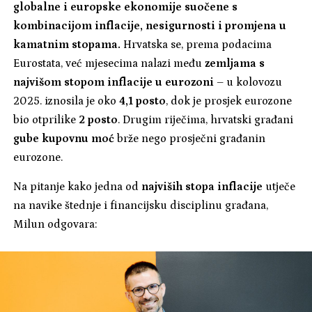
globalne i europske ekonomije suočene s
kombinacijom inflacije, nesigurnosti i promjena u
kamatnim stopama.
Hrvatska se, prema podacima
Eurostata, već mjesecima nalazi među
zemljama s
najvišom stopom inflacije u eurozoni
– u kolovozu
2025. iznosila je oko
4,1 posto
, dok je prosjek eurozone
bio otprilike
2 posto
. Drugim riječima, hrvatski građani
gube kupovnu moć
brže nego prosječni građanin
eurozone.
Na pitanje kako jedna od
najviših stopa inflacije
utječe
na navike štednje i financijsku disciplinu građana,
Milun odgovara: