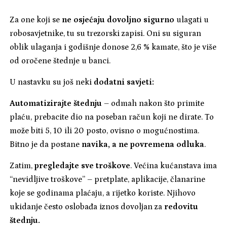
Za one koji se
ne osjećaju dovoljno sigurno
ulagati u
robosavjetnike, tu su trezorski zapisi. Oni su siguran
oblik ulaganja i godišnje donose 2,6 % kamate, što je više
od oročene štednje u banci.
U nastavku su još neki
dodatni savjeti:
Automatizirajte štednju
– odmah nakon što primite
plaću, prebacite dio na poseban račun koji ne dirate. To
može biti 5, 10 ili 20 posto, ovisno o mogućnostima.
Bitno je da postane
navika, a ne povremena odluka
.
Zatim,
pregledajte sve troškove
. Većina kućanstava ima
“nevidljive troškove” – pretplate, aplikacije, članarine
koje se godinama plaćaju, a rijetko koriste. Njihovo
ukidanje često oslobađa iznos dovoljan za
redovitu
štednju.