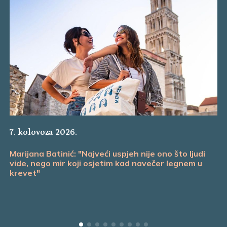
7. kolovoza 2026.
Marijana Batinić: "Najveći uspjeh nije ono što ljudi
vide, nego mir koji osjetim kad navečer legnem u
krevet"