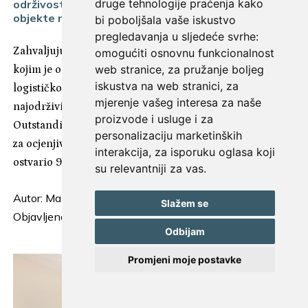
druge tehnologije praćenja kako
održivosti zgrada, čime je svrstan među najodrživije
objekte na svijetu
bi poboljšala vaše iskustvo
pregledavanja u sljedeće svrhe:
Zahvaljujući BREEAM certifikatu Outstanding razine,
omogućiti osnovnu funkcionalnost
web stranice
,
za pružanje boljeg
kojim je ocijenjena održivost gradnje VGP Parka Split,
iskustva na web stranici
,
za
logističko-distributivni centar Studenca svrstan je među
mjerenje vašeg interesa za naše
najodrživije objekte na svijetu. Radi se o certifikatu
proizvode i usluge i za
Outstanding, najvišem stupnju međunarodnog sustava
personalizaciju marketinških
za ocjenjivanje održivosti zgrada, za koji je objekt
interakcija
,
za isporuku oglasa koji
ostvario 92 posto mogućih bodova.
su relevantniji za vas
.
Autor:
Mamager
Slažem se
Objavljeno: 7. kolovoza 2026.
Odbijam
Promjeni moje postavke