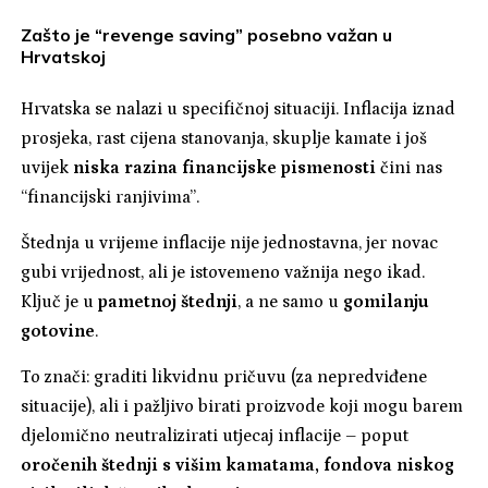
Zašto je “revenge saving” posebno važan u
Hrvatskoj
Hrvatska se nalazi u specifičnoj situaciji. Inflacija iznad
prosjeka, rast cijena stanovanja, skuplje kamate i još
uvijek
niska razina financijske pismenosti
čini nas
“financijski ranjivima”.
Štednja u vrijeme inflacije nije jednostavna, jer novac
gubi vrijednost, ali je istovemeno važnija nego ikad.
Ključ je u
pametnoj štednji
, a ne samo u
gomilanju
gotovine
.
To znači: graditi likvidnu pričuvu (za nepredviđene
situacije), ali i pažljivo birati proizvode koji mogu barem
djelomično neutralizirati utjecaj inflacije – poput
oročenih štednji s višim kamatama, fondova niskog