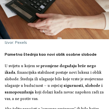
Izvor: Pexels
Pametna štednja kao novi oblik osobne slobode
U svijetu u kojem se
promjene događaju brže nego
ikada
, financijska stabilnost postaje novi luksuz i oblik
slobode. Štednja ili ulaganje bilo koje vrste je svojevrsno
ulaganje u budućnost – u osjećaj
sigurnosti, slobode i
samopouzdanja
koji dolazi kada novac napokon radi za
vas, a ne protiv vas.
Ako želite započeti s “revenge savingom” ili bilo kojim