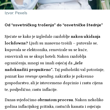
Izvor: Pexels
Od “osvetničkog trošenja” do “osvetničke štednje”
Sjećate se kako je izgledalo razdoblje
nakon ukidanja
lockdowna?
Ljudi su masovno trošili – putovalo se,
kupovala se elektronika, renovirale su se kuće,
rezervirali su se skupi hoteli. Nakon razdoblja
ograničenja, mnogi su imali osjećaj da
„žele
nadoknaditi propušteno“.
Taj psihološki val potrošnje,
poznat kao
revenge spending
, nakratko je pokrenuo
gospodarstvo, ali je istovremeno doprinio i rastu cijena
te, posljedično, rastu inflacije.
Danas svjedočimo
obrnutom procesu
. Nakon nekoliko
godina inflacijskog pritiska, rastućih kamata i osjećaja