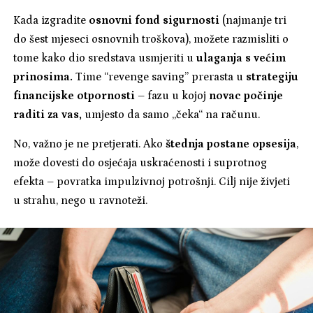
Kada izgradite
osnovni fond sigurnosti
(najmanje tri
do šest mjeseci osnovnih troškova), možete razmisliti o
tome kako dio sredstava usmjeriti u
ulaganja s većim
prinosima.
Time “revenge saving” prerasta u
strategiju
financijske otpornosti
– fazu u kojoj
novac počinje
raditi za vas,
umjesto da samo „čeka“ na računu.
No, važno je ne pretjerati. Ako
štednja postane opsesija
,
može dovesti do osjećaja uskraćenosti i suprotnog
efekta – povratka impulzivnoj potrošnji. Cilj nije živjeti
u strahu, nego u ravnoteži.