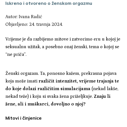
Iskreno i otvoreno o ženskom orgazmu
Autor:
Ivana Radić
Objavljeno: 24. travnja 2024.
Vrijeme je da razbijemo mitove i zatvorimo eru u kojoj je
seksualnu užitak, a posebno onaj ženski, tema o kojoj se
“ne priča”.
Ženski orgazam. Ta, ponosno kažem, prekrasna pojava
koja može imati
različit intenzitet, vrijeme trajanja te
do koje dolazi različitim simulacijama
(nekad lakše,
nekad teže) i koju si svaka žena priželjkuje.
Znaju li
žene, ali i muškarci, dovoljno o njoj?
Mitovi i činjenice