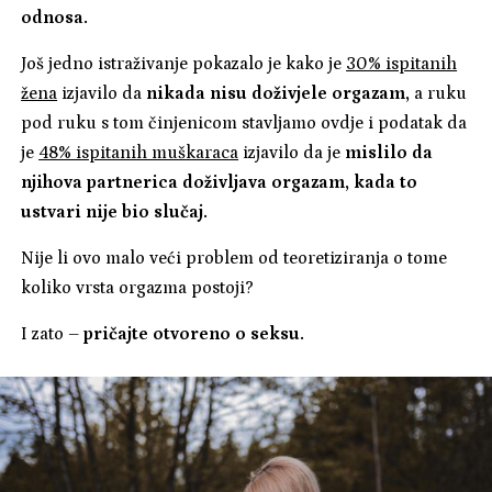
odnosa.
Još jedno istraživanje pokazalo je kako je
30% ispitanih
žena
izjavilo da
nikada nisu doživjele orgazam,
a ruku
pod ruku s tom činjenicom stavljamo ovdje i podatak da
je
48% ispitanih muškaraca
izjavilo da je
mislilo da
njihova partnerica doživljava orgazam, kada to
ustvari nije bio slučaj.
Nije li ovo malo veći problem od teoretiziranja o tome
koliko vrsta orgazma postoji?
I zato –
pričajte otvoreno o seksu.