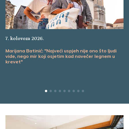
7. kolovoza 2026.
Marijana Batinić: "Najveći uspjeh nije ono što ljudi
vide, nego mir koji osjetim kad navečer legnem u
krevet"