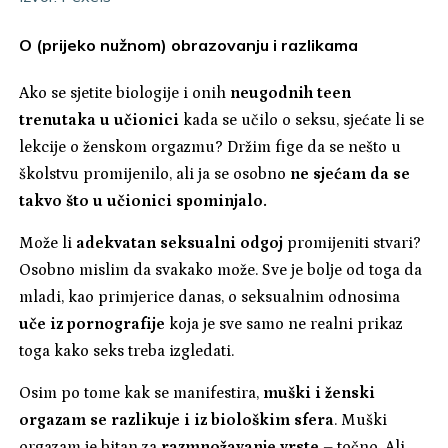
O (prijeko nužnom) obrazovanju i razlikama
Ako se sjetite biologije i onih
neugodnih teen
trenutaka u učionici
kada se učilo o seksu, sjećate li se
lekcije o ženskom orgazmu? Držim fige da se nešto u
školstvu promijenilo, ali ja se osobno
ne sjećam da se
takvo što u učionici spominjalo.
Može li
adekvatan seksualni odgoj
promijeniti stvari?
Osobno mislim da svakako može. Sve je bolje od toga da
mladi, kao primjerice danas, o seksualnim odnosima
uče iz pornografije
koja je sve samo ne realni prikaz
toga kako seks treba izgledati.
Osim po tome kak se manifestira,
muški i ženski
orgazam se razlikuje i iz biološkim sfera
. Muški
orgazam je bitan za
razmnožavanje vrste
– točno. Ali