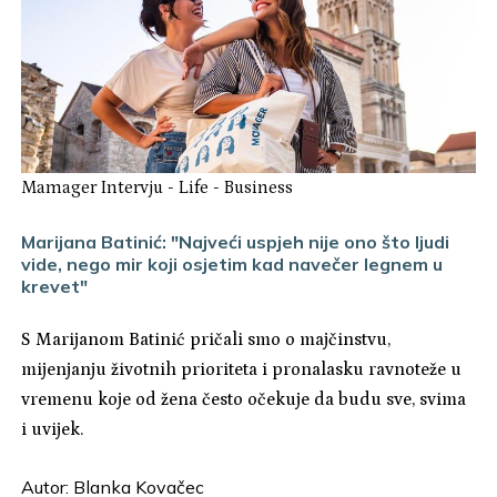
Mamager Intervju
-
Life
-
Business
Marijana Batinić: "Najveći uspjeh nije ono što ljudi
vide, nego mir koji osjetim kad navečer legnem u
krevet"
S Marijanom Batinić pričali smo o majčinstvu,
mijenjanju životnih prioriteta i pronalasku ravnoteže u
vremenu koje od žena često očekuje da budu sve, svima
i uvijek.
Autor:
Blanka Kovačec