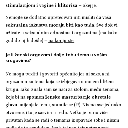
stimulacijom i vagine i klitorisa
– okej je.
Nemojte se dodatno opretećivati niti misliti da vaša
seksualna iskustva moraju biti kao tuđa
. Sve dok vi
uživate u seksualnim odnosima i orgazmima (ma kako
god do njih došle) –
na konju ste.
Je li ženski orgazam i dalje tabu tema u vašim
krugovima?
Ne mogu tvrditi i govoriti općenito jer ni seks, a ni
orgazam nisu tema koja se izbjegava u mojem bližem
krugu. Iako, znala sam se naći za stolom, među ženama,
koje bi na
spomen ženske masturbacije okretale
glavu
, mijenjale temu, sramile se (?!). Nismo sve jednako
otvorene, i to je sasvim u redu. Netko je puno više
privatan kada se radi o temama iz spavaće sobe i nisam