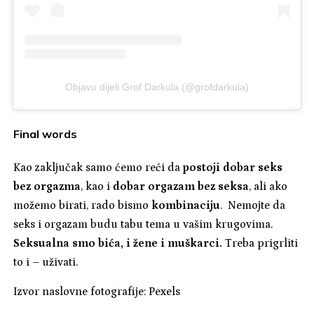
Objavu dijeli Grof Darkula (@grofdarkula)
Final words
Kao zaključak samo ćemo reći da
postoji dobar seks
bez orgazma
, kao i
dobar orgazam bez seksa
, ali ako
možemo birati, rado bismo
kombinaciju
. Nemojte da
seks i orgazam budu tabu tema u vašim krugovima.
Seksualna smo bića, i žene i muškarci.
Treba prigrliti
to i – uživati.
Izvor naslovne fotografije: Pexels