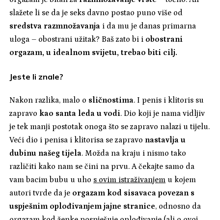
slažete li se da je seks davno postao puno više od
sredstva razmnožavanja
i da mu je danas primarna
uloga – obostrani užitak? Baš zato bi i
obostrani
orgazam, u idealnom svijetu, trebao biti cilj.
Jeste li znale?
Nakon razlika, malo o
sličnostima
. I penis i klitoris su
zapravo
kao santa leda u vodi
. Dio koji je nama vidljiv
je tek manji postotak onoga što se zapravo nalazi u tijelu.
Veći dio i penisa i klitorisa se zapravo
nastavlja u
dubinu našeg tijela
. Možda na kraju i nismo tako
različiti kako nam se čini na prvu. A čekajte samo da
vam bacim bubu u uho
s ovim istraživanjem
u kojem
autori tvrde da je
orgazam kod sisavaca povezan s
uspješnim oplođivanjem jajne stranice
, odnosno da
orgazam kod ženke pospješuje oplođivanje (ali o ovoj