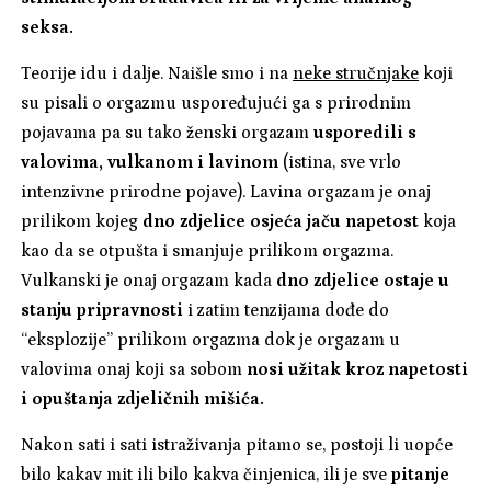
seksa.
Teorije idu i dalje. Naišle smo i na
neke stručnjake
koji
su pisali o orgazmu uspoređujući ga s prirodnim
pojavama pa su tako ženski orgazam
usporedili s
valovima, vulkanom i lavinom
(istina, sve vrlo
intenzivne prirodne pojave). Lavina orgazam je onaj
prilikom kojeg
dno zdjelice osjeća jaču napetost
koja
kao da se otpušta i smanjuje prilikom orgazma.
Vulkanski je onaj orgazam kada
dno zdjelice ostaje u
stanju pripravnosti
i zatim tenzijama dođe do
“eksplozije” prilikom orgazma dok je orgazam u
valovima onaj koji sa sobom
nosi užitak kroz napetosti
i opuštanja zdjeličnih mišića.
Nakon sati i sati istraživanja pitamo se, postoji li uopće
bilo kakav mit ili bilo kakva činjenica, ili je sve
pitanje