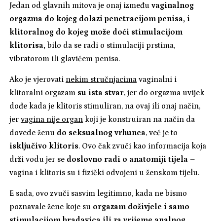
Jedan od glavnih mitova je onaj između
vaginalnog
orgazma do kojeg dolazi penetracijom penisa, i
klitoralnog do kojeg može doći stimulacijom
klitorisa,
bilo da se radi o stimulaciji prstima,
vibratorom ili glavićem penisa.
Ako je vjerovati
nekim stručnjacima
vaginalni i
klitoralni orgazam
su ista stvar
, jer do orgazma uvijek
dođe kada je klitoris stimuliran, na ovaj ili onaj način,
jer
vagina nije organ
koji je konstruiran na način da
dovede ženu
do seksualnog vrhunca
, već je to
isključivo klitoris
. Ovo čak zvuči kao informacija koja
drži vodu jer se
doslovno radi o anatomiji tijela
–
vagina i klitoris su i fizički odvojeni u ženskom tijelu.
E sada, ovo zvuči sasvim legitimno, kada ne bismo
poznavale žene koje su
orgazam doživjele i samo
stimulacijom bradavica ili za vrijeme analnog