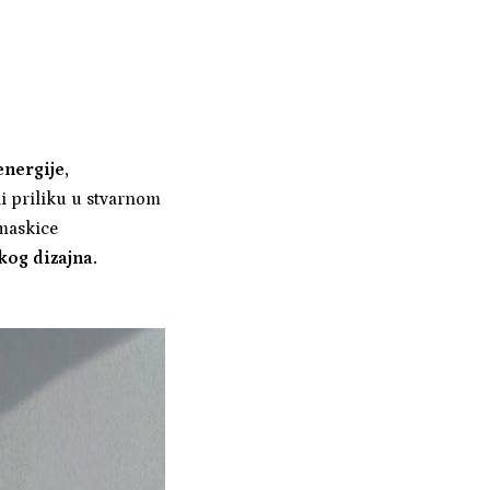
nergije,
li priliku u stvarnom
maskice
kog dizajna.