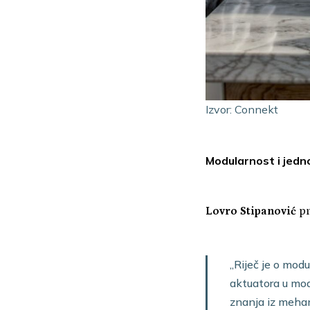
Izvor: Connekt
Modularnost i jed
Lovro Stipanović
pr
„Riječ je o mo
aktuatora u mo
znanja iz mehani