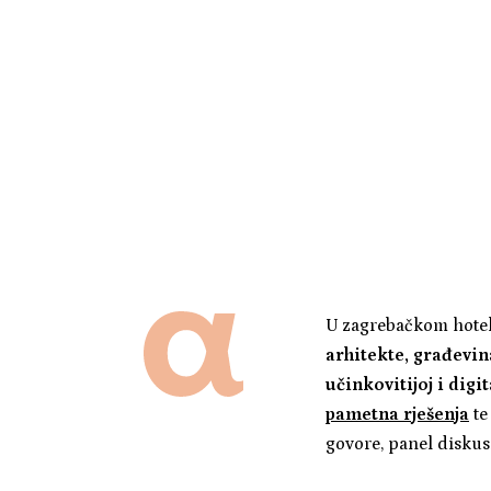
U zagrebačkom hotel
arhitekte, građevin
učinkovitijoj i digi
pametna rješenja
te
govore, panel diskus