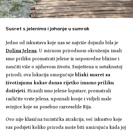
Susret s jelenima i jahanje u sumrak
Jedno od iskustava koje nas se najviše dojmilo bila je
Dolina Jelena
. U mirnom prirodnom okruženju imali
smo priliku promatrati jelene iz neposredne blizine i
naučiti više o njihovom životu. Smještena u netaknutoj
prirodi, ova lokacija omogućuje
bliski susret sa
životinjama kakav danas rijetko imamo priliku
doživjeti
. Hranili smo jelene lopatare, promatrali
različite vrste jelena, upoznali konje i vidjeli male
svinjice koje su posebno razveselile Rija.
Ovo nije klasična turistička atrakcija, već iskustvo koje
vas podsjeti koliko priroda može biti umirujuća kada joj