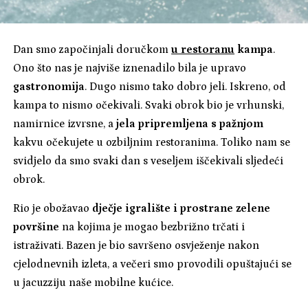
Dan smo započinjali doručkom
u restoranu
kampa
.
Ono što nas je najviše iznenadilo bila je upravo
gastronomija
. Dugo nismo tako dobro jeli. Iskreno, od
kampa to nismo očekivali. Svaki obrok bio je vrhunski,
namirnice izvrsne, a
jela pripremljena s pažnjom
kakvu očekujete u ozbiljnim restoranima. Toliko nam se
svidjelo da smo svaki dan s veseljem iščekivali sljedeći
obrok.
Rio je obožavao
dječje igralište i prostrane zelene
površine
na kojima je mogao bezbrižno trčati i
istraživati. Bazen je bio savršeno osvježenje nakon
cjelodnevnih izleta, a večeri smo provodili opuštajući se
u jacuzziju naše mobilne kućice.