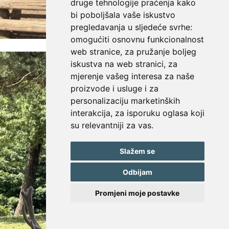
druge tehnologije praćenja kako
bi poboljšala vaše iskustvo
pregledavanja u sljedeće svrhe:
omogućiti osnovnu funkcionalnost
web stranice
,
za pružanje boljeg
iskustva na web stranici
,
za
mjerenje vašeg interesa za naše
proizvode i usluge i za
personalizaciju marketinških
interakcija
,
za isporuku oglasa koji
su relevantniji za vas
.
Slažem se
Odbijam
Promjeni moje postavke