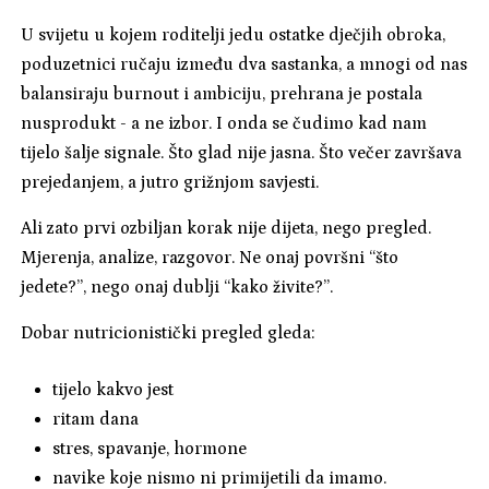
U svijetu u kojem roditelji jedu ostatke dječjih obroka,
poduzetnici ručaju između dva sastanka, a mnogi od nas
balansiraju burnout i ambiciju, prehrana je postala
nusprodukt - a ne izbor. I onda se čudimo kad nam
tijelo šalje signale. Što glad nije jasna. Što večer završava
prejedanjem, a jutro grižnjom savjesti.
Ali zato prvi ozbiljan korak nije dijeta, nego pregled.
Mjerenja, analize, razgovor. Ne onaj površni “što
jedete?”, nego onaj dublji “kako živite?”.
Dobar nutricionistički pregled gleda:
tijelo kakvo jest
ritam dana
stres, spavanje, hormone
navike koje nismo ni primijetili da imamo.