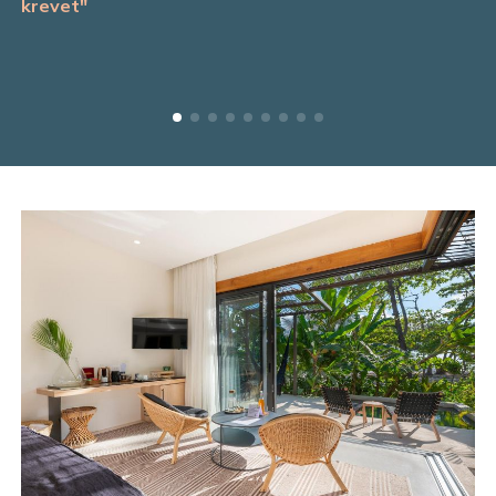
krevet"