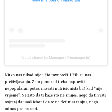
View this post on Instagram
A post shared by Mamager (@mamager.hr)
Nitko nas nikad nije učio ravnoteži. Učili su nas
preživljavanju. Zato ponekad treba napraviti
nepopularan potez: nazvati nutricionista baš kad “nije
vrijeme”. Ne zato da ti kaže što ne smiješ, nego da ti vrati
osjećaj da imaš izbor i da te ne definira tanjur, nego
odnos prema sebi.