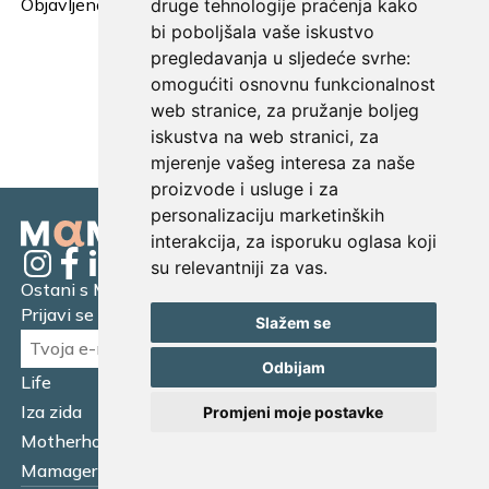
Objavljeno: 6. kolovoza 2026.
druge tehnologije praćenja kako
bi poboljšala vaše iskustvo
pregledavanja u sljedeće svrhe:
omogućiti osnovnu funkcionalnost
UČITAJ JOŠ...
web stranice
,
za pružanje boljeg
iskustva na web stranici
,
za
mjerenje vašeg interesa za naše
proizvode i usluge i za
personalizaciju marketinških
interakcija
,
za isporuku oglasa koji
su relevantniji za vas
.
Ostani s Mamagerom
Prijavi se na naš newsletter.
Slažem se
Odbijam
Life
Financijska pismenost
Iza zida
Business
Promjeni moje postavke
Motherhood
Tatager
Mamager Intervju
Multitasking kitchen