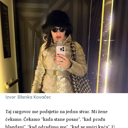
Izvor: Blanka Kovačec
Taj razgovor me podsjetio na jednu stvar. Mi žene
čekamo. Čekamo “kada stane posao”, “kad prođu
blagdani”, “kad odradimo sve”, “kad se smiri kuća”. U