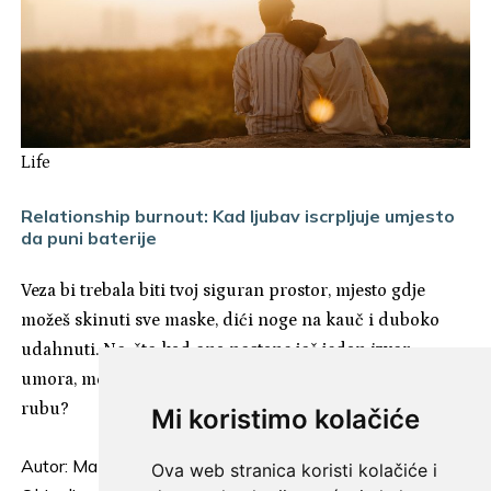
Life
Relationship burnout: Kad ljubav iscrpljuje umjesto
da puni baterije
Veza bi trebala biti tvoj siguran prostor, mjesto gdje
možeš skinuti sve maske, dići noge na kauč i duboko
udahnuti. No, što kad ona postane još jedan izvor
umora, mentalnog zamora i osjećaja da si uvijek na
rubu?
Mi koristimo kolačiće
Autor:
Mamager
Ova web stranica koristi kolačiće i