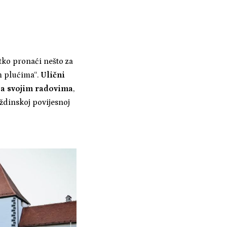
atko pronaći nešto za
im plućima“.
Ulični
 sa svojim radovima
,
ždinskoj povijesnoj