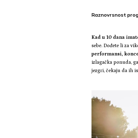
Raznovrsnost prog
Kad u 10 dana ima
sebe. Dođete li za vi
performansi, koncer
izlagačka ponuda, ga
jezgri, čekaju da ih is