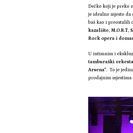
Dečko koji je preko 
je idealno mjesto da
baš kao i preostalih
kazalište, M.O.R.T,
Rock opera i domać
U intimnim i eksklu
tamburaški orkesta
Arsena“
. To je jedin
prodajnim mjestima k