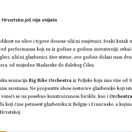
e Hrvatska još nije vidjela
olikost na ulice i trgove donose ulični umjetnici. Svaki kutak n
red performansa koji su iz godine u godinu inovativniji, otkačen
ongleri, ulični glazbenici, žive statue…ove godine dolazi nam 
era, od susjedne Mađarske do dalekog Čilea.
ska senzacija
Big Bike Orchestra
iz Poljske koja ima više od 
im mrežama. Ne propustite show šestorice glazbenike koji is
e vozeći se na posebno konstruiranom biciklu, kao i
Orchestra
 koji čine petnaest glazbenika iz Belgije i Francuske, a kojima
Hrvatskoj.