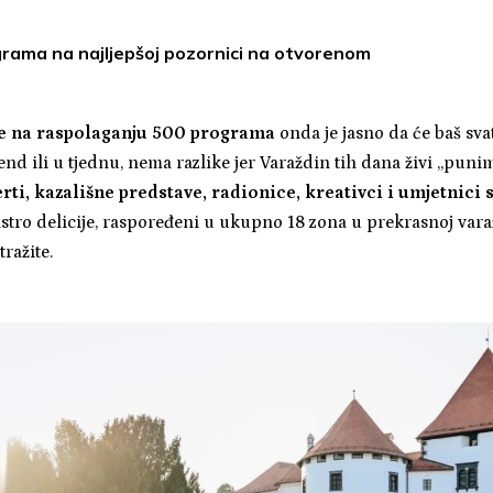
rama na najljepšoj pozornici na otvorenom
te na raspolaganju 500 programa
onda je jasno da će baš sv
kend ili u tjednu, nema razlike jer Varaždin tih dana živi „pun
ti, kazališne predstave, radionice, kreativci i umjetnici
stro delicije, raspoređeni u ukupno 18 zona u prekrasnoj vara
tražite.