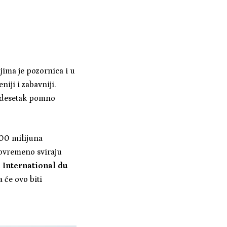
jima je pozornica i u
iji i zabavniji.
dvadesetak pomno
100 milijuna
tovremeno sviraju
 International du
 će ovo biti