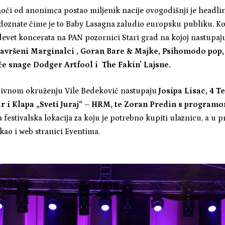
noći od anonimca postao miljenik nacije ovogodišnji je headlin
 doznate čime je to Baby Lasagna zaludio europsku publiku. Ko
 devet koncerata na PAN pozornici Stari grad na kojoj nastupaj
 Savršeni Marginalci , Goran Bare & Majke, Psihomodo pop,
e snage Dodger Artfool i The Fakin’ Lajsne.
zivnom okruženju Vile Bedeković nastupaju
Josipa Lisac, 4 T
r i Klapa „Sveti Juraj“ – HRM, te Zoran Predin s program
a festivalska lokacija za koju je potrebno kupiti ulaznicu, a u p
ao i web stranici Eventima.