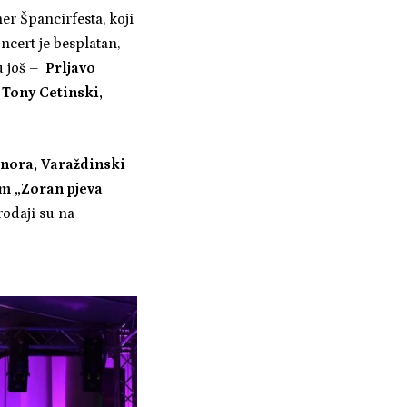
er Špancirfesta, koji
ncert je besplatan,
u još –
Prljavo
 Tony Cetinski,
enora, Varaždinski
om „Zoran pjeva
rodaji su na