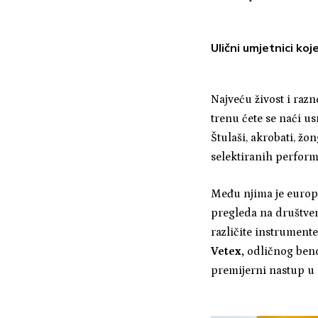
Ulični umjetnici koj
Najveću živost i razn
trenu ćete se naći us
Štulaši, akrobati, ž
selektiranih perform
Među njima je europ
pregleda na društven
različite instrument
Vetex,
odličnog benda
premijerni nastup u 