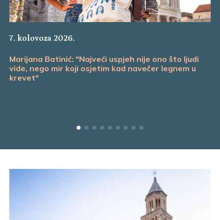
7. kolovoza 2026.
Marijana Batinić: "Najveći uspjeh nije ono što ljudi
vide, nego mir koji osjetim kad navečer legnem u
krevet"