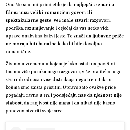
Ono što smo mi primijetile je da
najljepši trenuci u
filmu nisu veliki romantični govori ili
spektakularne geste, već male stvari
: razgovori,
podrška, razumijevanje i osjećaj da vas netko vidi
upravo onakvima kakvi jeste. To znači da
ljubavne priče
ne moraju biti banalne
kako bi bile dovoljno
romantične.
Živimo u vremenu u kojem je lako ostati na površini.
Imamo više poruka nego razgovora, više pratitelja nego
stvarnih odnosa i više distrakcija nego trenutaka u
kojima smo zaista prisutni. Upravo zato ovakve priče
pogađaju ravno u srž i
podsjećaju nas da nježnost nije
slabost
, da ranjivost nije mana i da nikad nije kasno
ponovno otvoriti svoje srce.