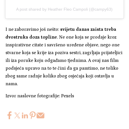
A post shared by Heather Fleo Campoli (@campy63)
I ne zaboravimo još nešto:
svijetu danas zaista treba
dvostruka doza topline
. Ne one koja se prodaje kroz
inspirativne citate i savršeno uređene objave, nego one
stvarne koja se krije iza poziva sestri, zagrljaja prijateljici
ili iza poruke koju odgađamo tjednima. A ovaj nas film
podsjeća upravo na to te čini da ga pamtimo, ne toliko
zbog same radnje koliko zbog osjećaja koji ostavlja u
nama.
Izvor naslovne fotografije: Pexels