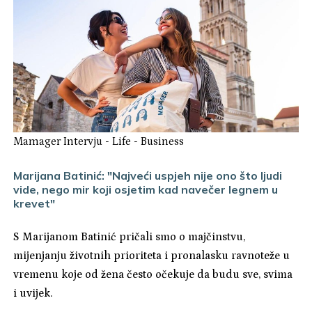
Mamager Intervju
-
Life
-
Business
Marijana Batinić: "Najveći uspjeh nije ono što ljudi
vide, nego mir koji osjetim kad navečer legnem u
krevet"
S Marijanom Batinić pričali smo o majčinstvu,
mijenjanju životnih prioriteta i pronalasku ravnoteže u
vremenu koje od žena često očekuje da budu sve, svima
i uvijek.