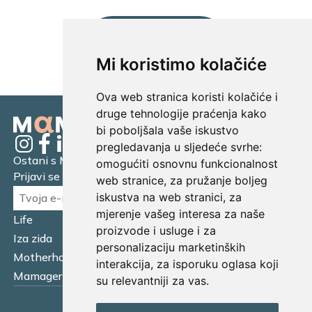
UČITAJ JOŠ...
Mi koristimo kolačiće
Ova web stranica koristi kolačiće i
druge tehnologije praćenja kako
bi poboljšala vaše iskustvo
pregledavanja u sljedeće svrhe:
Ostani s Mamagerom
omogućiti osnovnu funkcionalnost
Prijavi se na naš newsletter.
web stranice
,
za pružanje boljeg
iskustva na web stranici
,
za
mjerenje vašeg interesa za naše
Life
Financijska pismenost
proizvode i usluge i za
Iza zida
Business
personalizaciju marketinških
Motherhood
Tatager
interakcija
,
za isporuku oglasa koji
Mamager Intervju
Multitasking kitchen
su relevantniji za vas
.