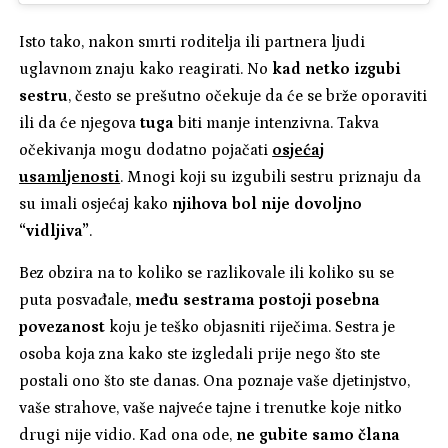
Isto tako, nakon smrti roditelja ili partnera ljudi
uglavnom znaju kako reagirati. No
kad netko izgubi
sestru
, često se prešutno očekuje da će se brže oporaviti
ili da će njegova
tuga
biti manje intenzivna. Takva
očekivanja mogu dodatno pojačati
osjećaj
usamljenosti
. Mnogi koji su izgubili sestru priznaju da
su imali osjećaj kako
njihova bol nije dovoljno
“vidljiva”
.
Bez obzira na to koliko se razlikovale ili koliko su se
puta posvađale,
među sestrama postoji posebna
povezanost
koju je teško objasniti riječima. Sestra je
osoba koja zna kako ste izgledali prije nego što ste
postali ono što ste danas. Ona poznaje vaše djetinjstvo,
vaše strahove, vaše najveće tajne i trenutke koje nitko
drugi nije vidio. Kad ona ode,
ne gubite samo člana