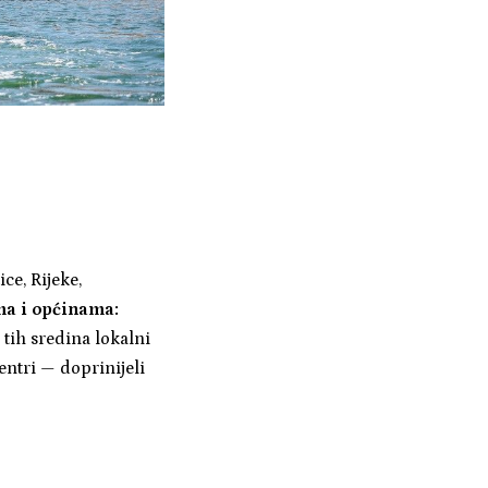
ce, Rijeke,
a i općinama:
tih sredina lokalni
centri — doprinijeli