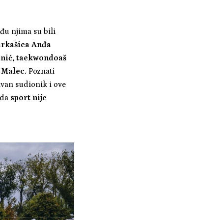
đu njima su bili
šarkašica Anđa
ranić, taekwondoaš
 Malec.
Poznati
ivan sudionik i ove
 da
sport nije