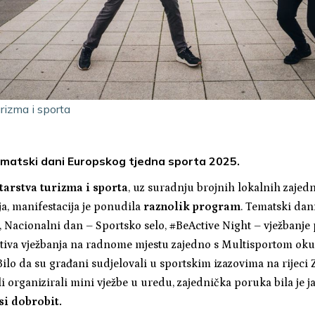
urizma i sporta
matski dani Europskog tjedna sporta 2025.
tarstva turizma i sporta
, uz suradnju brojnih lokalnih zajedni
ja, manifestacija je ponudila
raznolik program
. Tematski dan
, Nacionalni dan – Sportsko selo, #BeActive Night – vježbanje
jativa vježbanja na radnome mjestu zajedno s Multisportom oku
 Bilo da su građani sudjelovali u sportskim izazovima na rijeci Z
ili organizirali mini vježbe u uredu, zajednička poruka bila je ja
i dobrobit.