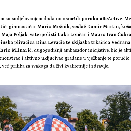
ojim su sudjelovanjem dodatno
osnažili poruku #BeActive
. Me
jutić, gimnastičar Mario Možnik, veslač Damir Martin, ko
a Maja Poljak, vaterpolisti Luka Lončar i Mauro Ivan Čub
inska plivačica Dina Levačić te skijaška trkačica Vedrana
ario Mlinarić,
dugogodišnji ambasador inicijative, bio je akt
, motivirao i aktivno uključivao građane u vježbanje te poručio
,
već prilika za svakoga da živi kvalitetnije i zdravije.