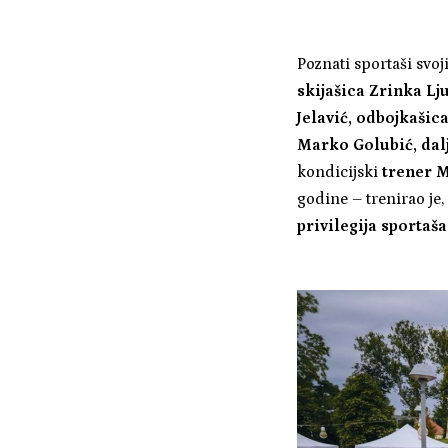
Poznati sportaši sv
skijašica Zrinka L
Jelavić, odbojkašic
Marko Golubić, dalj
kondicijski
trener M
godine – trenirao je
privilegija sportaša