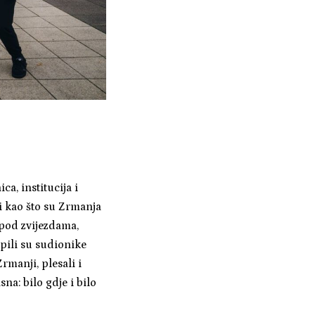
ca, institucija i
i kao što su Zrmanja
 pod zvijezdama,
pili su sudionike
rmanji, plesali i
sna: bilo gdje i bilo