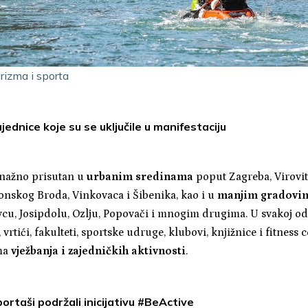
urizma i sporta
jednice koje su se uključile u manifestaciju
snažno prisutan u
urbanim sredinama
poput Zagreba, Viroviti
vonskog Broda, Vinkovaca i Šibenika, kao i u
manjim gradovim
vcu, Josipdolu, Ozlju, Popovači i mnogim drugima. U svakoj od 
vrtići, fakulteti, sportske udruge, klubovi, knjižnice i fitness 
ma
vježbanja i zajedničkih aktivnosti
.
ortaši podržali inicijativu #BeActive