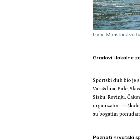
Izvor: Ministarstvo t
Gradovi i lokalne za
Sportski duh bio je 
Varaždina, Pule, Sla
Sisku, Rovinju, Čako
organizatori — škole, 
su bogatim ponuda
Poznati hrvatski sp