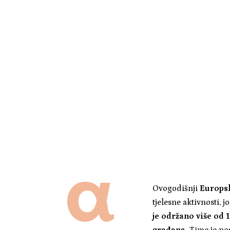
Ovogodišnji
Europsk
tjelesne aktivnosti, 
je održano više od 
građana.
Time je po