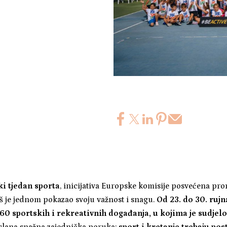
i tjedan sporta
, inicijativa Europske komisije posvećena pro
još je jednom pokazao svoju važnost i snagu.
Od 23. do 30. rujn
160 sportskih i rekreativnih događanja, u kojima je sudjel
slana snažna zajednička poruka:
sport i kretanje trebaju pos