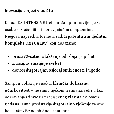
Inovacija u njezi vlasišta
Kelual DS INTENSIVE tretman šampon razvijen je za
osobe s izraženijim i ponavljajućim simptomima.
Njegova napredna formula sadrži
patentirani djelatni
kompleks OXYCALM
*, koji dokazano:
pruža
72-satno olakšanje
od izbijanja prhuti,
značajno smanjuje svrbež
,
donosi
dugotrajan osjećaj smirenosti i ugode
.
Šampon pokazuje visoku,
klinički dokazanu
učinkovitost
– ne samo tijekom tretmana, već i u fazi
održavanja zdravog i pročišćenog vlasišta do
osam
tjedana
. Time predstavlja
dugotrajno rješenje
za one
koji traže više od običnog šampona.