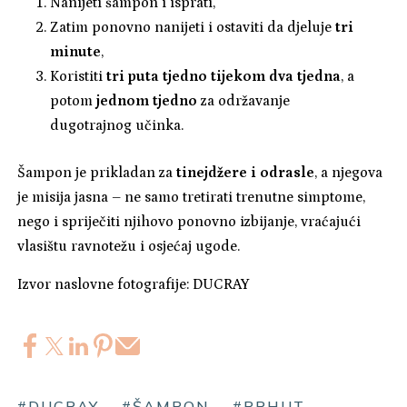
Nanijeti šampon i isprati,
Zatim ponovno nanijeti i ostaviti da djeluje
tri
minute
,
Koristiti
tri puta tjedno tijekom dva tjedna
, a
potom
jednom tjedno
za održavanje
dugotrajnog učinka.
Šampon je prikladan za
tinejdžere i odrasle
, a njegova
je misija jasna – ne samo tretirati trenutne simptome,
nego i spriječiti njihovo ponovno izbijanje, vraćajući
vlasištu ravnotežu i osjećaj ugode.
Izvor naslovne fotografije: DUCRAY
#DUCRAY
#ŠAMPON
#PRHUT