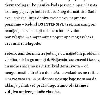
dermatologa i korisnika
kada je riječ o njezi vlasišta
sklonog pojavi prhuti i seboroičnog dermatitisa. Sada
ova uspješna linija dobiva svoje novo, napredno
pojačanje –
Kelual DS INTENSIVE tretman šampon
,
namijenjen svima koji se bore s intenzivnim i
ponavljajućim simptomima poput upornog
svrbeža,
crvenila i nelagode.
Seboroični dermatitis
jedan je od najčešćih problema
vlasišta, a iako ga mnogi doživljavaju kao estetski izazov,
on može značajno
narušiti kvalitetu života
– od
neugodnosti u društvu do otežane svakodnevne rutine.
Upravo zato DUCRAY donosi rješenje koje ne samo da
uklanja prhut, već pruža
dugotrajno olakšanje i
vidljivo smirenje kože vlasišta
.