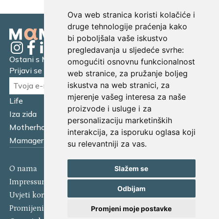
Ova web stranica koristi kolačiće i
druge tehnologije praćenja kako
bi poboljšala vaše iskustvo
pregledavanja u sljedeće svrhe:
Ostani s Mamagerom
omogućiti osnovnu funkcionalnost
Prijavi se na naš newsletter.
web stranice
,
za pružanje boljeg
iskustva na web stranici
,
za
mjerenje vašeg interesa za naše
Life
Financijska pismenost
proizvode i usluge i za
Iza zida
Business
personalizaciju marketinških
Motherhood
Tatager
interakcija
,
za isporuku oglasa koji
Mamager Intervju
Multitasking kitchen
su relevantniji za vas
.
Slažem se
O nama
Kontakt
Impressum
Izjava o kolačićima
Odbijam
Uvjeti korištenja
Politika privatnosti
Promijeni postavke kolačića
Promjeni moje postavke