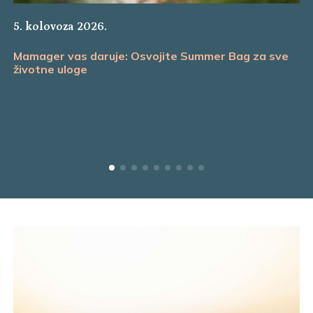
5. kolovoza 2026.
Mamager vas daruje: Osvojite Summer Bag za sve
životne uloge