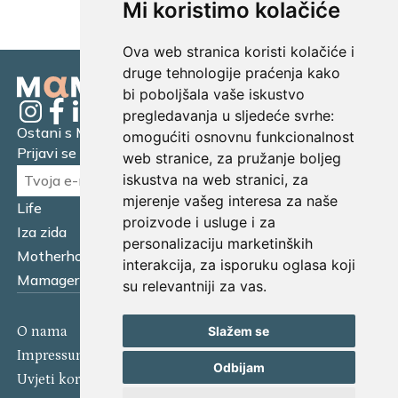
Mi koristimo kolačiće
Ova web stranica koristi kolačiće i
druge tehnologije praćenja kako
bi poboljšala vaše iskustvo
pregledavanja u sljedeće svrhe:
Ostani s Mamagerom
omogućiti osnovnu funkcionalnost
Prijavi se na naš newsletter.
web stranice
,
za pružanje boljeg
iskustva na web stranici
,
za
mjerenje vašeg interesa za naše
Life
Financijska pismenost
proizvode i usluge i za
Iza zida
Business
personalizaciju marketinških
Motherhood
Tatager
interakcija
,
za isporuku oglasa koji
Mamager Intervju
Multitasking kitchen
su relevantniji za vas
.
O nama
Kontakt
Slažem se
Impressum
Izjava o kolačićima
Odbijam
Uvjeti korištenja
Politika privatnosti