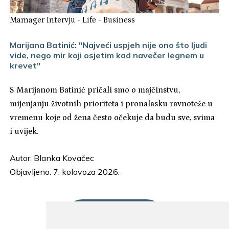
Mamager Intervju
-
Life
-
Business
Marijana Batinić: "Najveći uspjeh nije ono što ljudi
vide, nego mir koji osjetim kad navečer legnem u
krevet"
S Marijanom Batinić pričali smo o majčinstvu,
mijenjanju životnih prioriteta i pronalasku ravnoteže u
vremenu koje od žena često očekuje da budu sve, svima
i uvijek.
Autor:
Blanka Kovačec
Objavljeno: 7. kolovoza 2026.
UČITAJ JOŠ...