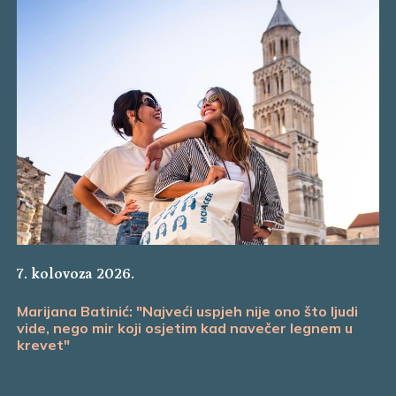
7. kolovoza 2026.
Marijana Batinić: "Najveći uspjeh nije ono što ljudi
vide, nego mir koji osjetim kad navečer legnem u
krevet"