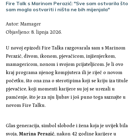
Fire Talk s Marinom Perazić: "Sve sam ostvarila što
sam mogla ostvariti i ništa ne bih mijenjala"
Autor:
Mamager
Objavljeno: 8. lipnja 2026.
U novoj epizodi Fire Talka razgovarala sam s Marinom
Perazić, divom, ikonom, pjevačicom, injženjerkom,
mamagericom, nonom i svojom prijateljicom. Je li ovo
kraj programa njenog kompjutera ili je riječ o novom
početku, što ona zna o sterotipima koji se kriju iza titule
pjevačice, koji momenti karijere su joj se urezali u
pamćenje, što je za nju ljubav i još puno toga saznajte u
novom Fire Talku.
Glas generacija, simbol slobode i žena koja je uvijek bila
svoja,
Marina Perazić
, nakon 42 godine karijere u