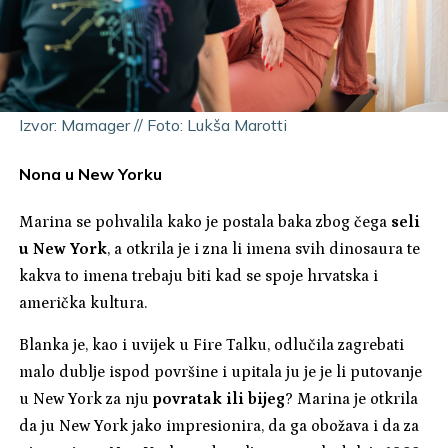
Izvor: Mamager // Foto: Lukša Marotti
Nona u New Yorku
Marina se pohvalila kako je postala baka zbog čega
seli
u New York
, a otkrila je i zna li imena svih dinosaura te
kakva to imena trebaju biti kad se spoje hrvatska i
američka kultura.
Blanka je, kao i uvijek u Fire Talku, odlučila zagrebati
malo dublje ispod površine i upitala ju je je li putovanje
u New York za nju
povratak ili bijeg
? Marina je otkrila
da ju New York jako impresionira, da ga obožava i da za