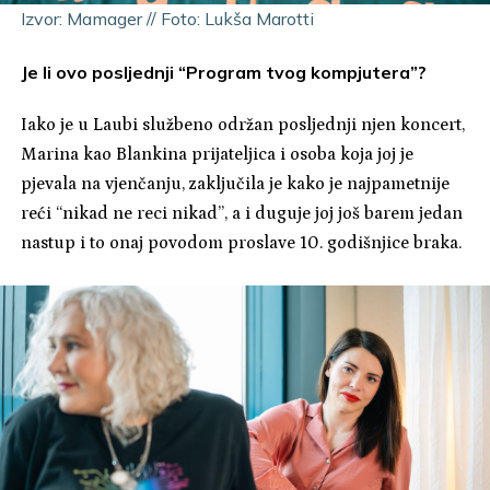
Izvor: Mamager // Foto: Lukša Marotti
Je li ovo posljednji “Program tvog kompjutera”?
Iako je u Laubi službeno održan posljednji njen koncert,
Marina kao Blankina prijateljica i osoba koja joj je
pjevala na vjenčanju, zaključila je kako je najpametnije
reći “nikad ne reci nikad”, a i duguje joj još barem jedan
nastup i to onaj povodom proslave 10. godišnjice braka.