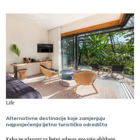
Life
Alternativne destinacije koje zamjenjuju
najposjećenija ljetna turistička odredišta
Kako se planovi za ljetni odmor sve više oblikuju,