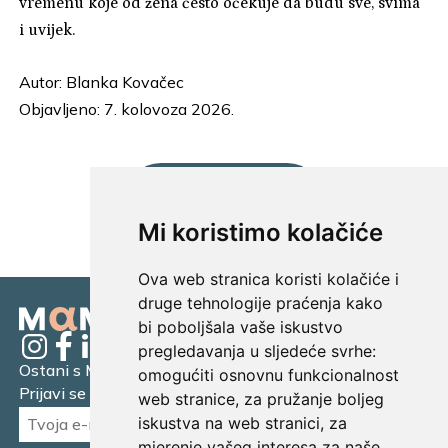
vremenu koje od žena često očekuje da budu sve, svima
i uvijek.
Autor:
Blanka Kovačec
Objavljeno: 7. kolovoza 2026.
UČITAJ JOŠ...
Mi koristimo kolačiće
Ova web stranica koristi kolačiće i
druge tehnologije praćenja kako
bi poboljšala vaše iskustvo
pregledavanja u sljedeće svrhe:
Ostani s Mamagerom
omogućiti osnovnu funkcionalnost
Prijavi se na naš newsletter.
web stranice
,
za pružanje boljeg
iskustva na web stranici
,
za
mjerenje vašeg interesa za naše