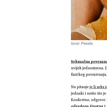
Izvor: Pexels
Seksualna povezan
uvijek jednostavna.
fizičkog povezivanja,
Na pitanje
je li seks
jednaki i nešto što j
Konkretno, odgovor 
određena životna i r