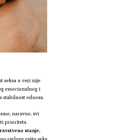
 seksa u vezi nije
kog emocionalnog i
a stabilnost odnosa.
ismo, naravno, svi
i prioriteta.
ravstveno stanje,
mo razloge zašto seks