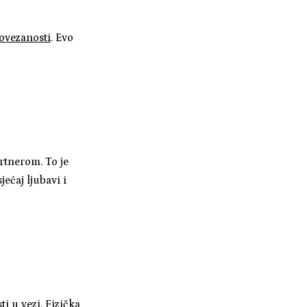
ovezanosti
. Evo
rtnerom. To je
ećaj ljubavi i
i u vezi. Fizička