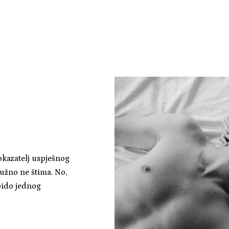
pokazatelj uspješnog
nužno ne štima. No,
ibido jednog