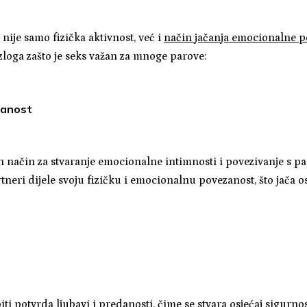
nije samo fizička aktivnost, već i
način jačanja emocionalne p
zloga zašto je seks važan za mnoge parove:
zanost
n način za stvaranje emocionalne intimnosti i povezivanje s pa
neri dijele svoju fizičku i emocionalnu povezanost, što jača osj
i potvrda ljubavi i predanosti, čime se stvara osjećaj sigurnost