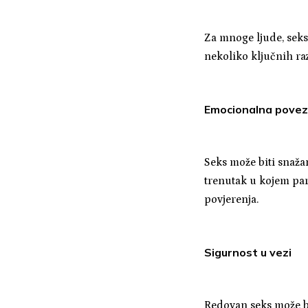
Za mnoge ljude, seks 
nekoliko ključnih ra
Emocionalna pove
Seks može biti snaža
trenutak u kojem part
povjerenja.
Sigurnost u vezi
Redovan seks može bit