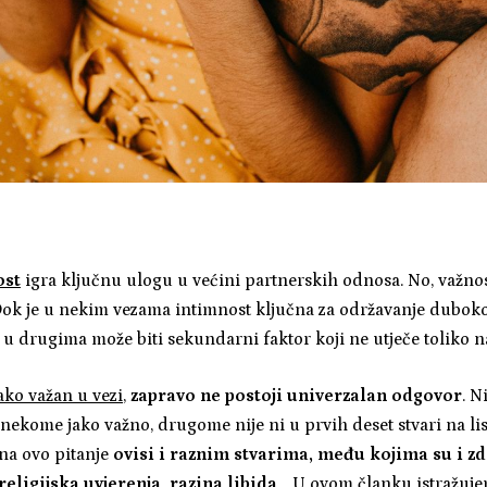
ost
igra ključnu ulogu u većini partnerskih odnosa. No, važnost
 Dok je u nekim vezama intimnost ključna za održavanje dubo
 u drugima može biti sekundarni faktor koji ne utječe toliko n
 jako važan u vezi
,
zapravo ne postoji univerzalan odgovor
. N
e nekome jako važno, drugome nije ni u prvih deset stvari na list
na ovo pitanje
ovisi i raznim stvarima, među kojima su i zd
eligijska uvjerenja, razina libida
… U ovom članku istražuje