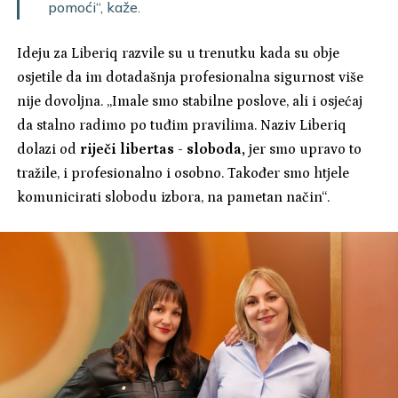
pomoći“, kaže.
Ideju za Liberiq razvile su u trenutku kada su obje
osjetile da im dotadašnja profesionalna sigurnost više
nije dovoljna. „Imale smo stabilne poslove, ali i osjećaj
da stalno radimo po tuđim pravilima. Naziv Liberiq
dolazi od
riječi libertas - sloboda,
jer smo upravo to
tražile, i profesionalno i osobno. Također smo htjele
komunicirati slobodu izbora, na pametan način“.