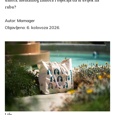
umora, mentalnog zamora i osjećaja da si uvijek na
rubu?
Autor:
Mamager
Objavljeno: 6. kolovoza 2026.
Life