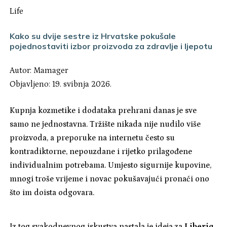
Life
Kako su dvije sestre iz Hrvatske pokušale
pojednostaviti izbor proizvoda za zdravlje i ljepotu
Autor:
Mamager
Objavljeno: 19. svibnja 2026.
Kupnja kozmetike i dodataka prehrani danas je sve
samo ne jednostavna. Tržište nikada nije nudilo više
proizvoda, a preporuke na internetu često su
kontradiktorne, nepouzdane i rijetko prilagođene
individualnim potrebama. Umjesto sigurnije kupovine,
mnogi troše vrijeme i novac pokušavajući pronaći ono
što im doista odgovara.
Iz tog svakodnevnog iskustva nastala je ideja za
Liberiq
,