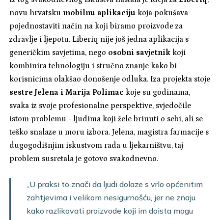
novu hrvatsku
mobilnu aplikaciju
koja pokušava
pojednostaviti način na koji biramo proizvode za
zdravlje i ljepotu. Liberiq nije još jedna aplikacija s
generičkim savjetima, nego
osobni savjetnik
koji
kombinira tehnologiju i stručno znanje kako bi
korisnicima olakšao donošenje odluka. Iza projekta stoje
sestre Jelena i Marija Polimac
koje su godinama,
svaka iz svoje profesionalne perspektive, svjedočile
istom problemu - ljudima koji žele brinuti o sebi, ali se
teško snalaze u moru izbora. Jelena, magistra farmacije s
dugogodišnjim iskustvom rada u ljekarništvu, taj
problem susretala je gotovo svakodnevno.
„U praksi to znači da ljudi dolaze s vrlo općenitim
zahtjevima i velikom nesigurnošću, jer ne znaju
kako razlikovati proizvode koji im doista mogu