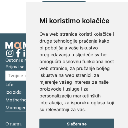
UČITAJ JOŠ...
Mi koristimo kolačiće
Ova web stranica koristi kolačiće i
druge tehnologije praćenja kako
bi poboljšala vaše iskustvo
pregledavanja u sljedeće svrhe:
Ostani s Mamagerom
omogućiti osnovnu funkcionalnost
Prijavi se na naš newsletter.
web stranice
,
za pružanje boljeg
iskustva na web stranici
,
za
mjerenje vašeg interesa za naše
Life
Financijska pismenost
proizvode i usluge i za
Iza zida
Business
personalizaciju marketinških
Motherhood
Tatager
interakcija
,
za isporuku oglasa koji
Mamager Intervju
Multitasking kitchen
su relevantniji za vas
.
Slažem se
O nama
Kontakt