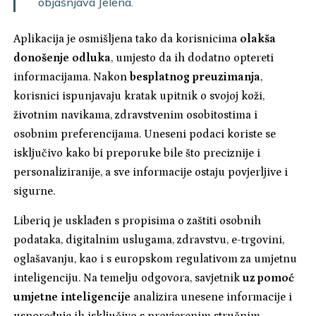
objašnjava Jelena.
Aplikacija je osmišljena tako da korisnicima
olakša
donošenje odluka
, umjesto da ih dodatno optereti
informacijama. Nakon
besplatnog preuzimanja
,
korisnici ispunjavaju kratak upitnik o svojoj koži,
životnim navikama, zdravstvenim osobitostima i
osobnim preferencijama. Uneseni podaci koriste se
isključivo kako bi preporuke bile što preciznije i
personaliziranije, a sve informacije ostaju povjerljive i
sigurne.
Liberiq je usklađen s propisima o zaštiti osobnih
podataka, digitalnim uslugama, zdravstvu, e-trgovini,
oglašavanju, kao i s europskom regulativom za umjetnu
inteligenciju. Na temelju odgovora, savjetnik
uz pomoć
umjetne inteligencije
analizira unesene informacije i
uspoređuje ih isključivo s provjerenim stručnim