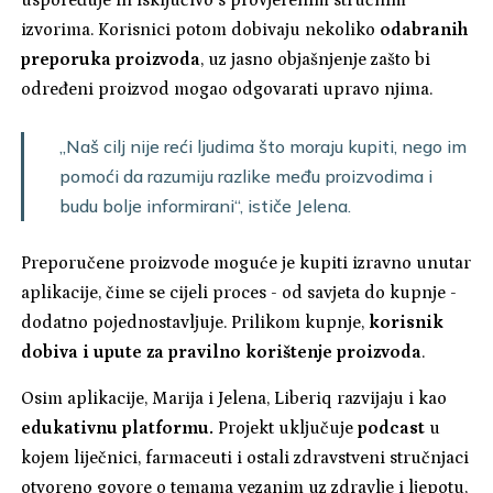
izvorima. Korisnici potom dobivaju nekoliko
odabranih
preporuka proizvoda
, uz jasno objašnjenje zašto bi
određeni proizvod mogao odgovarati upravo njima.
„Naš cilj nije reći ljudima što moraju kupiti, nego im
pomoći da razumiju razlike među proizvodima i
budu bolje informirani“, ističe Jelena.
Preporučene proizvode moguće je kupiti izravno unutar
aplikacije, čime se cijeli proces - od savjeta do kupnje -
dodatno pojednostavljuje. Prilikom kupnje,
korisnik
dobiva i upute za pravilno korištenje proizvoda
.
Osim aplikacije, Marija i Jelena, Liberiq razvijaju i kao
edukativnu platformu.
Projekt uključuje
podcast
u
kojem liječnici, farmaceuti i ostali zdravstveni stručnjaci
otvoreno govore o temama vezanim uz zdravlje i ljepotu,