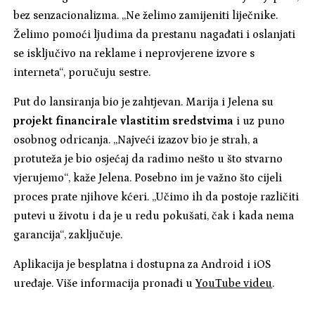
bez senzacionalizma. „Ne želimo zamijeniti liječnike.
Želimo pomoći ljudima da prestanu nagađati i oslanjati
se isključivo na reklame i neprovjerene izvore s
interneta“, poručuju sestre.
Put do lansiranja bio je zahtjevan. Marija i Jelena su
projekt financirale vlastitim sredstvima
i uz puno
osobnog odricanja. „Najveći izazov bio je strah, a
protuteža je bio osjećaj da radimo nešto u što stvarno
vjerujemo“, kaže Jelena. Posebno im je važno što cijeli
proces prate njihove kćeri. „Učimo ih da postoje različiti
putevi u životu i da je u redu pokušati, čak i kada nema
garancija“, zaključuje.
Aplikacija je besplatna i dostupna za Android i iOS
uređaje. Više informacija pronađi u
YouTube videu
.