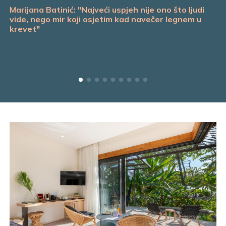
Marijana Batinić: "Najveći uspjeh nije ono što ljudi
vide, nego mir koji osjetim kad navečer legnem u
krevet"