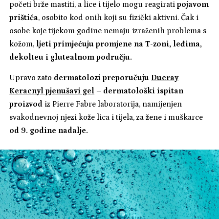
početi brže mastiti, a lice i tijelo mogu reagirati
pojavom
prištića
, osobito kod onih koji su fizički aktivni. Čak i
osobe koje tijekom godine nemaju izraženih problema s
kožom,
ljeti primjećuju promjene na T-zoni, leđima,
dekolteu i glutealnom području.
Upravo zato
dermatolozi preporučuju
Ducray
Keracnyl pjenušavi gel
–
dermatološki ispitan
proizvod
iz Pierre Fabre laboratorija, namijenjen
svakodnevnoj njezi kože lica i tijela, za žene i muškarce
od 9. godine nadalje.