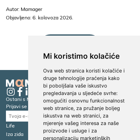
Autor:
Mamager
Objavljeno: 6. kolovoza 2026.
UČITAJ JOŠ...
Mi koristimo kolačiće
Ova web stranica koristi kolačiće i
druge tehnologije praćenja kako
bi poboljšala vaše iskustvo
pregledavanja u sljedeće svrhe:
Ostani s Mamagerom
omogućiti osnovnu funkcionalnost
Prijavi se na naš newsletter.
web stranice
,
za pružanje boljeg
iskustva na web stranici
,
za
mjerenje vašeg interesa za naše
Life
Financijska pismenost
proizvode i usluge i za
Iza zida
Business
personalizaciju marketinških