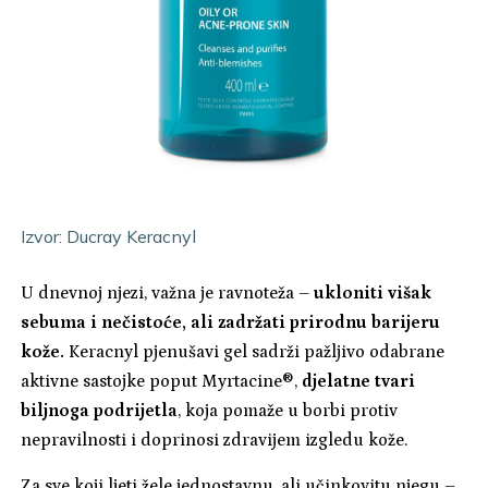
Izvor:
Ducray Keracnyl
U dnevnoj njezi, važna je ravnoteža –
ukloniti višak
sebuma i nečistoće, ali zadržati prirodnu barijeru
kože.
Keracnyl pjenušavi gel sadrži pažljivo odabrane
aktivne sastojke poput Myrtacine®,
djelatne tvari
biljnoga podrijetla
, koja pomaže u borbi protiv
nepravilnosti i doprinosi zdravijem izgledu kože.
Za sve koji ljeti žele jednostavnu, ali učinkovitu njegu –