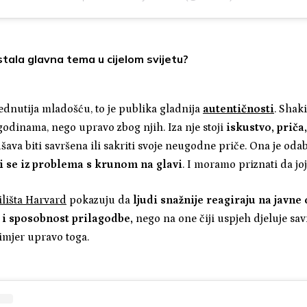
tala glavna tema u cijelom svijetu?
jednutija mladošću, to je publika gladnija
autentičnosti
. Shak
godinama, nego upravo zbog njih. Iza nje stoji
iskustvo, priča
ava biti savršena ili sakriti svoje neugodne priče. Ona je odabr
ći se iz problema s krunom na glavi
. I moramo priznati da joj
ilišta Harvard
pokazuju da
ljudi snažnije reagiraju na javne
 i sposobnost prilagodbe,
nego na one čiji uspjeh djeluje sav
rimjer upravo toga.