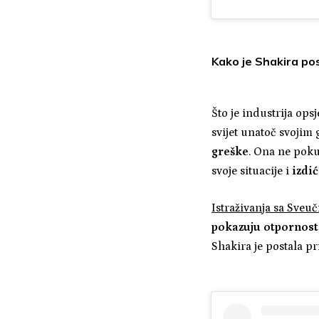
Kako je Shakira pos
Što je industrija ops
svijet unatoč svojim 
greške
. Ona ne pokuš
svoje situacije i
izdi
Istraživanja sa Sveuč
pokazuju otpornost
Shakira je postala p