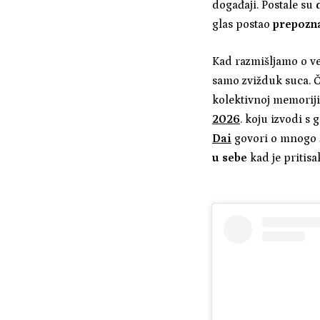
događaji. Postale su
glas postao
prepozna
Kad razmišljamo o v
samo zvižduk suca. Č
kolektivnoj memoriji
2026
. koju izvodi s
Dai
govori o mnogo š
u sebe
kad je pritisa