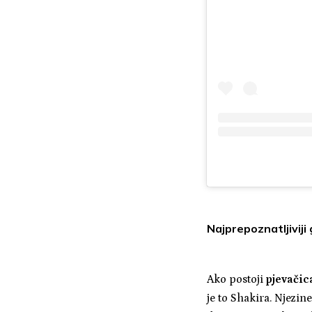
Najprepoznatljiviji
Ako postoji
pjevačic
je to Shakira. Njezi