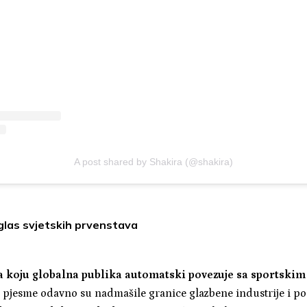
A post shared by Shakira (@shakira)
 glas svjetskih prvenstava
a koju globalna publika automatski povezuje sa sportski
ne pjesme odavno su nadmašile granice glazbene industrije i po