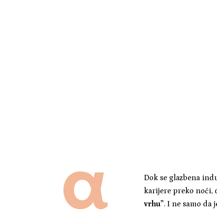
Dok se glazbena indu
karijere preko noći, 
vrhu”
. I ne samo da 