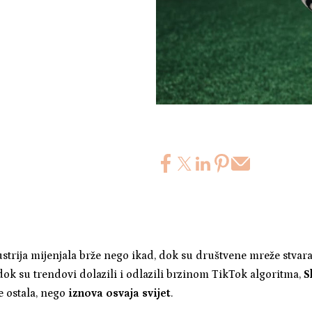
strija mijenjala brže nego ikad, dok su društvene mreže stvaral
dok su trendovi dolazili i odlazili brzinom TikTok algoritma,
S
je ostala, nego
iznova osvaja svijet
.