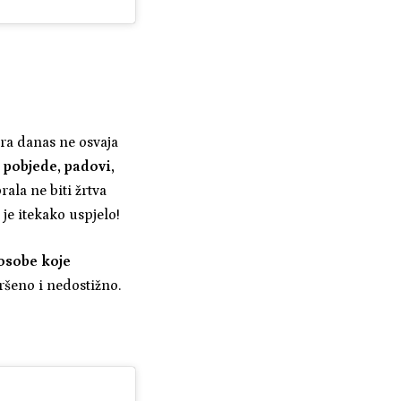
ira danas ne osvaja
, pobjede, padovi,
ala ne biti žrtva
 je itekako uspjelo!
 osobe koje
ršeno i nedostižno.