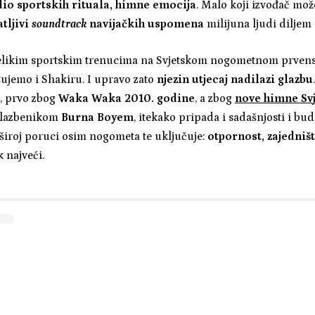
dio sportskih rituala, himne emocija
. Malo koji izvođač mož
tljivi
soundtrack
navijačkih uspomena
milijuna ljudi diljem s
elikim sportskim trenucima na Svjetskom nogometnom prvens
ujemo i Shakiru. I upravo zato
njezin utjecaj nadilazi glazbu
, prvo zbog
Waka Waka 2010. godine
, a zbog
nove himne Sv
 glazbenikom
Burna Boyem
, itekako pripada i sadašnjosti i bu
iroj poruci osim nogometa te uključuje:
otpornost, zajedništ
k najveći.