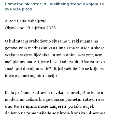
Pametna hidratacija - wellbeing trend o kojem se
sve više priča
Autor:
Dalia Mihaljević
Objavljeno: 19. siječnja 2025.
O hidrataciji svakodevno slušamo u reklamama na
gotovo svim medijskim kanalima. Ona se nađe u skoro
svakom savjetu liječnika i u svim onim “
new year, new
me
” planovima. Ali, jeste li se ikada zapitali što zapravo
znači piti dovoljno vode? Ili, još važnije, što se krije iza
ideje o pametnoj hidrataciji?
Kada pričamo o zdravim navikama, neizbježne teme u
modernim
wellnes
krugovima su
pametni satovi i sve
ono što se njima može izmjeriti
, pa tako uvijek
dođemo na
teme prijeđenog broja koraka i dnevnog