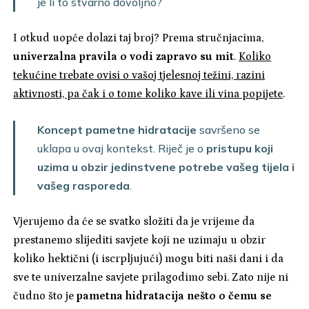
je li to stvarno dovoljno?
I otkud uopće dolazi taj broj? Prema stručnjacima,
univerzalna pravila o vodi zapravo su mit
.
Koliko
tekućine trebate ovisi o vašoj tjelesnoj težini, razini
aktivnosti, pa čak i o tome koliko kave ili vina popijete
.
Koncept pametne hidratacije
savršeno se
uklapa u ovaj kontekst. Riječ je o
pristupu koji
uzima u obzir jedinstvene potrebe vašeg tijela i
vašeg rasporeda
.
Vjerujemo da će se svatko složiti da je vrijeme da
prestanemo slijediti savjete koji ne uzimaju u obzir
koliko hektični (i iscrpljujući) mogu biti naši dani i da
sve te univerzalne savjete prilagodimo sebi. Zato nije ni
čudno što je
pametna hidratacija nešto o čemu se