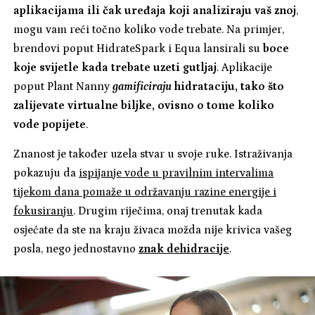
aplikacijama ili čak uređaja koji analiziraju vaš znoj
,
mogu vam reći točno koliko vode trebate. Na primjer,
brendovi poput HidrateSpark i Equa lansirali su
boce
koje svijetle kada trebate uzeti gutljaj
. Aplikacije
poput Plant Nanny
gamificiraju
hidrataciju, tako što
zalijevate virtualne biljke, ovisno o tome koliko
vode popijete
.
Znanost je također uzela stvar u svoje ruke. Istraživanja
pokazuju da
ispijanje vode u pravilnim intervalima
tijekom dana pomaže u održavanju razine energije i
fokusiranju
. Drugim riječima, onaj trenutak kada
osjećate da ste na kraju živaca možda nije krivica vašeg
posla, nego jednostavno
znak dehidracije
.