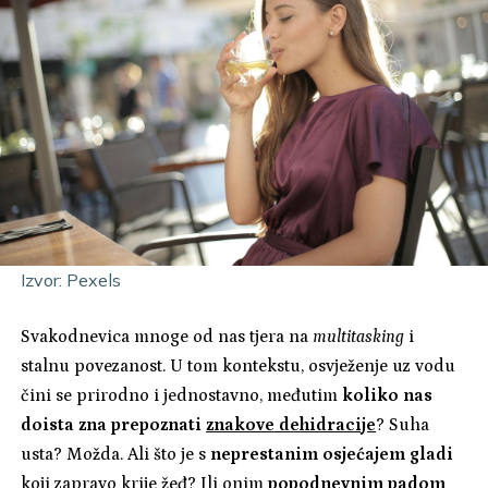
Izvor: Pexels
Svakodnevica mnoge od nas tjera na
multitasking
i
stalnu povezanost. U tom kontekstu, osvježenje uz vodu
čini se prirodno i jednostavno, međutim
koliko nas
doista zna prepoznati
znakove dehidracije
? Suha
usta? Možda. Ali što je s
neprestanim osjećajem gladi
koji zapravo krije žeđ? Ili onim
popodnevnim padom