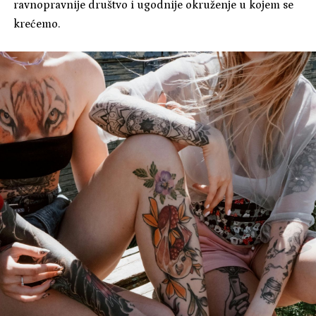
ravnopravnije društvo i ugodnije okruženje u kojem se
krećemo.