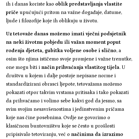
ih i danas koriste kao
oblik predstavljanja vlastite
priče
upućujući pritom na važne događaje, datume,
ljude i filozofije koje ih oblikuju u životu.
Uz tetovaže danas možemo imati vječni podsjetnik
na neki životnu pobjedu ili važan moment poput
rođenja djeteta, gubitka voljene osobe i slično
, a
osim što njima ističemo svoje promjene i važne trenutke,
one mogu biti i
način prihvaćanja vlastitog tijela
. U
društvu u kojem i dalje postoje nepisane norme i
standardizirani obrasci ljepote, tetovažama možemo
pokazati otpor takvim vrstama pritisaka i tako pokazati
da prihvaćamo i volimo sebe kakvi god da jesmo, sa
svim svojim nesavršenostima i jedinstvenim pričama
koje nas čine posebnima. Ovdje ne govorimo o
klasičnom buntovništvu koje se često u prošlosti
pripisivalo tetoviranju, već o
načinima da izrazimo