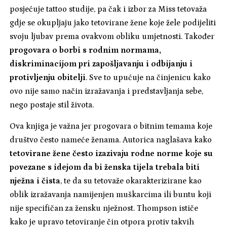
posjećuje tattoo studije, pa čak i izbor za Miss tetovaža
gdje se okupljaju jako tetovirane žene koje žele podijeliti
svoju ljubav prema ovakvom obliku umjetnosti. Također
progovara o borbi s rodnim normama,
diskriminacijom pri zapošljavanju i odbijanju i
protivljenju obitelji
. Sve to upućuje na činjenicu kako
ovo nije samo način izražavanja i predstavljanja sebe,
nego postaje stil života.
Ova knjiga je važna jer progovara o bitnim temama koje
društvo često nameće ženama. Autorica naglašava kako
tetovirane žene često izazivaju rodne norme koje su
povezane s idejom da bi ženska tijela trebala biti
nježna i čista
, te da su tetovaže okarakterizirane kao
oblik izražavanja namijenjen muškarcima ili buntu koji
nije specifičan za žensku nježnost. Thompson ističe
kako je upravo tetoviranje čin otpora protiv takvih