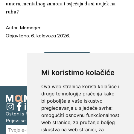
umora, mentalnog zamora i osjećaja da si uvijek na
rubu?
Autor:
Mamager
Objavljeno: 6. kolovoza 2026.
UČITAJ JOŠ...
Mi koristimo kolačiće
Ova web stranica koristi kolačiće i
druge tehnologije praćenja kako
bi poboljšala vaše iskustvo
pregledavanja u sljedeće svrhe:
Ostani s Mamagerom
omogućiti osnovnu funkcionalnost
Prijavi se na naš newsletter.
web stranice
,
za pružanje boljeg
iskustva na web stranici
,
za