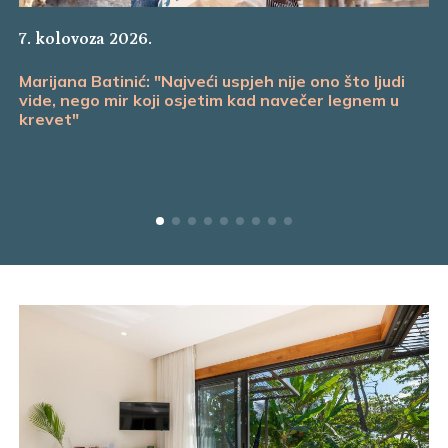
7. kolovoza 2026.
Marijana Batinić: "Najveći uspjeh nije ono što ljudi
vide, nego mir koji osjetim kad navečer legnem u
krevet"