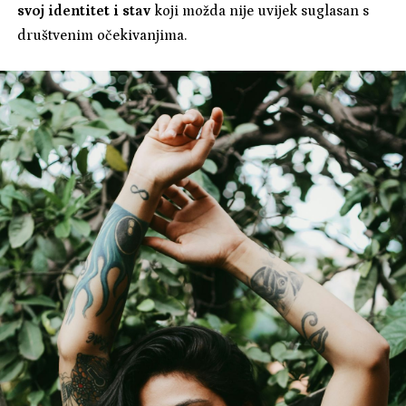
svoj identitet i stav
koji možda nije uvijek suglasan s
društvenim očekivanjima.