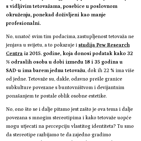
s vidljivim tetovažama, posebice u poslovnom
okruženju, ponekad doživljeni kao manje
profesionalni.
No, unatoč svim tim podacima, zastupljenost tetovaža ne
jenjava u svijetu, a to pokazuje i
studija Pew Research
Centra
iz 2015. godine, koja donosi podatak kako 32
% odraslih osoba u dobi između 18 i 35 godina u
SAD-u ima barem jednu tetovažu
, dok ih 22 % ima više
od jedne. Tetovaže su, dakle, odavno prešle granice
subkulture povezane s buntovništvom i devijantnim
ponašanjem te postale oblik osobne estetike.
No, ono što se i dalje pitamo jest zašto je ova tema i dalje
povezana s mnogim stereotipima i kako tetovaže uopće
mogu utjecati na percepciju vlastitog identiteta? Tu smo
da stereotipe razbijamo te da zajedno gradimo