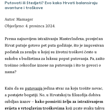
Putovati ili štedjeti? Evo kako Hrvati balansiraju
avanture i troškove
Autor:
Mamager
Objavljeno: 4. prosinca 2024.
Prema najnovijem istraživanju MasterIndexa, prosječan
Hrvat putuje gotovo pet puta godišnje, što je impresivan
podatak za zemlju u kojoj su životni troškovi često u
sukobu s budžetima za luksuz poput putovanja. Pa, zašto
trošimo rekordne iznose na putovanja i što to govori o
nama?
Kažu da su
putovanja
jedina stvar na koju trošite novac,
a postajete bogatiji. No, u Hrvatskoj ta filozofija dobiva
ozbiljan izazov –
kako pomiriti želju za istraživanjem
svijeta s vrtoglavim troškovima
koji prate svaku takvu