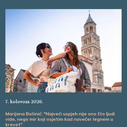
7. kolovoza 2026.
Marijana Batinić: "Najveći uspjeh nije ono što ljudi
vide, nego mir koji osjetim kad navečer legnem u
krevet"