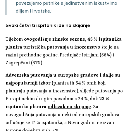
povezujemo putnike s jedinstvenim iskustvima
diljem Hrvatske.“
Svaki četvrti ispitanik ide na skijanje
Tijekom
ovogodišnje zimske sezone, 45 % ispitanika
planira turistička
putovanja
u inozemstvo
što je na
razini prethodne godine. Prednjače Istrijani (56%) i
Zagrepčani (51%).
Adventska putovanja u europske gradove i dalje su
najpopularniji izbor
(planira ih 54 % onih koji
planiraju putovanja u inozemstvo), slijede putovanja po
Europi nekim drugim povodom s 24 %, dok
23 %
ispitanika planira
odlazak na skijanje
. Za
novogodišnja putovanja u neki od europskih gradova
odlučuje se 17 % ispitanika, a Novu godinu će izvan
Europe dočekati njih 5 %.