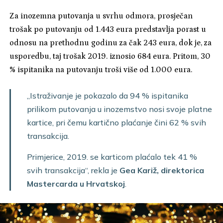
Za inozemna putovanja u svrhu odmora, prosječan
trošak po putovanju od 1.443 eura predstavlja porast u
odnosu na prethodnu godinu za čak 243 eura, dok je, za
usporedbu, taj trošak 2019. iznosio 684 eura. Pritom, 30
% ispitanika na putovanju troši više od 1.000 eura.
„Istraživanje je pokazalo da 94 % ispitanika
prilikom putovanja u inozemstvo nosi svoje platne
kartice, pri čemu kartično plaćanje čini 62 % svih
transakcija.
Primjerice, 2019. se karticom plaćalo tek 41 %
svih transakcija“, rekla je
Gea Kariž, direktorica
Mastercarda u Hrvatskoj
.