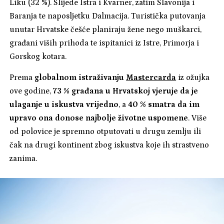
Liku (32 %). Slijede Istra i Kvarner, zatim Slavonija i
Baranja te naposljetku Dalmacija. Turistička putovanja
unutar Hrvatske češće planiraju žene nego muškarci,
građani viših prihoda te ispitanici iz Istre, Primorja i
Gorskog kotara.
Prema
globalnom istraživanju
Mastercarda
iz ožujka
ove godine,
73 % građana u Hrvatskoj vjeruje da je
ulaganje u iskustva vrijedno
, a
40 % smatra da im
upravo ona donose najbolje životne uspomene
. Više
od polovice je spremno otputovati u drugu zemlju ili
čak na drugi kontinent zbog iskustva koje ih strastveno
zanima.