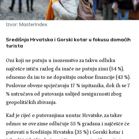
Izvor: MasterIndex
Središnja Hrvatska i Gorski kotar u fokusu domaćih
turista
Oni koji ne putuju u inozemstvo za takvu odluku
najčešće ističu razlog da inače ne putuju zimi (54 %),
odnosno da im to ne dopuštaju osobne financije (43 %).
Poslovne obveze sprječavaju 17 % ispitanika, dok ih se 7
% ustručava od putovanja uslijed nesigurnosti zbog
geopolitičkih zbivanja.
Kad je riječ o putovanjima unutar Hrvatske, za takav
odmor se ove zime odlučuje 55 % građana i najčešće će
putovati u Središnju Hrvatsku (35 %) i Gorski kotar i