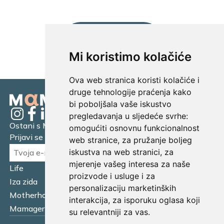
UČITAJ JOŠ...
Mi koristimo kolačiće
Ova web stranica koristi kolačiće i
druge tehnologije praćenja kako
bi poboljšala vaše iskustvo
pregledavanja u sljedeće svrhe:
Ostani s Mamagerom
omogućiti osnovnu funkcionalnost
Prijavi se na naš newsletter.
web stranice
,
za pružanje boljeg
iskustva na web stranici
,
za
mjerenje vašeg interesa za naše
Life
Financijska pismenost
proizvode i usluge i za
Iza zida
Business
personalizaciju marketinških
Motherhood
Tatager
interakcija
,
za isporuku oglasa koji
Mamager Intervju
Multitasking kitchen
su relevantniji za vas
.