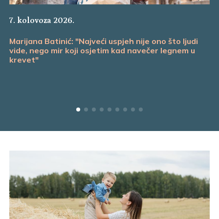
7. kolovoza 2026.
Marijana Batinić: "Najveći uspjeh nije ono što ljudi
vide, nego mir koji osjetim kad navečer legnem u
krevet"