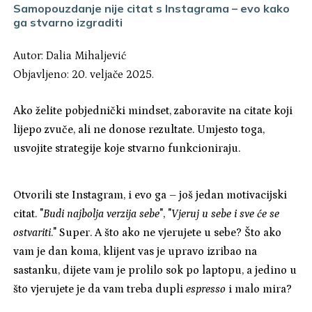
Samopouzdanje nije citat s Instagrama – evo kako
ga stvarno izgraditi
Autor:
Dalia Mihaljević
Objavljeno: 20. veljače 2025.
Ako želite pobjednički mindset, zaboravite na citate koji
lijepo zvuče, ali ne donose rezultate. Umjesto toga,
usvojite strategije koje stvarno funkcioniraju.
Otvorili ste Instagram, i evo ga – još jedan motivacijski
citat. "
Budi najbolja verzija sebe
", "
Vjeruj u sebe i sve će se
ostvariti
." Super. A što ako ne vjerujete u sebe? Što ako
vam je dan koma, klijent vas je upravo izribao na
sastanku, dijete vam je prolilo sok po laptopu, a jedino u
što vjerujete je da vam treba dupli
espresso
i malo mira?