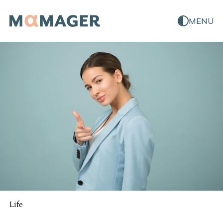
MENU
Life