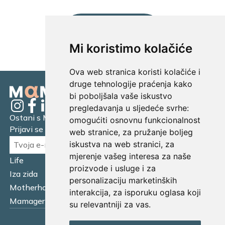
UČITAJ JOŠ...
Mi koristimo kolačiće
Ova web stranica koristi kolačiće i
druge tehnologije praćenja kako
bi poboljšala vaše iskustvo
pregledavanja u sljedeće svrhe:
Ostani s Mamagerom
omogućiti osnovnu funkcionalnost
Prijavi se na naš newsletter.
web stranice
,
za pružanje boljeg
iskustva na web stranici
,
za
mjerenje vašeg interesa za naše
Life
Financijska pismenost
proizvode i usluge i za
Iza zida
Business
personalizaciju marketinških
Motherhood
Tatager
interakcija
,
za isporuku oglasa koji
Mamager Intervju
Multitasking kitchen
su relevantniji za vas
.