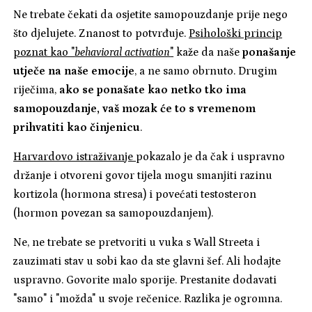
Ne trebate čekati da osjetite samopouzdanje prije nego
što djelujete. Znanost to potvrđuje.
Psihološki princip
poznat kao "
behavioral activation
"
kaže da naše
ponašanje
utječe na naše emocije
, a ne samo obrnuto. Drugim
riječima,
ako se ponašate kao netko tko ima
samopouzdanje, vaš mozak će to s vremenom
prihvatiti kao činjenicu
.
Harvardovo istraživanje
pokazalo je da čak i uspravno
držanje i otvoreni govor tijela mogu smanjiti razinu
kortizola (hormona stresa) i povećati testosteron
(hormon povezan sa samopouzdanjem).
Ne, ne trebate se pretvoriti u vuka s Wall Streeta i
zauzimati stav u sobi kao da ste glavni šef. Ali hodajte
uspravno. Govorite malo sporije. Prestanite dodavati
"samo" i "možda" u svoje rečenice. Razlika je ogromna.