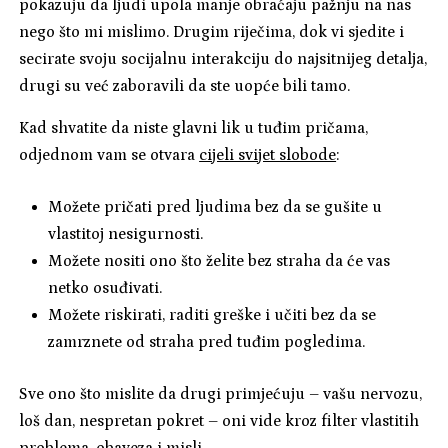
pokazuju da ljudi upola manje obraćaju pažnju na nas
nego što mi mislimo. Drugim riječima, dok vi sjedite i
secirate svoju socijalnu interakciju do najsitnijeg detalja,
drugi su već zaboravili da ste uopće bili tamo.
Kad shvatite da niste glavni lik u tuđim pričama,
odjednom vam se otvara
cijeli svijet slobode
:
Možete pričati pred ljudima bez da se gušite u
vlastitoj nesigurnosti.
Možete nositi ono što želite bez straha da će vas
netko osuđivati.
Možete riskirati, raditi greške i učiti bez da se
zamrznete od straha pred tuđim pogledima.
Sve ono što mislite da drugi primjećuju – vašu nervozu,
loš dan, nespretan pokret – oni vide kroz filter vlastitih