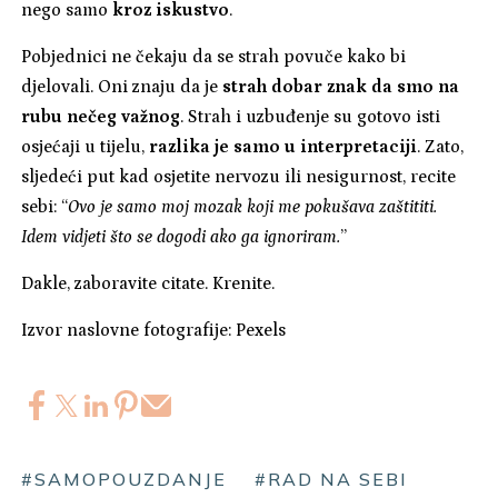
nego samo
kroz iskustvo
.
Pobjednici ne čekaju da se strah povuče kako bi
djelovali. Oni znaju da je
strah dobar znak da smo na
rubu nečeg važnog
. Strah i uzbuđenje su gotovo isti
osjećaji u tijelu,
razlika je samo u interpretaciji
. Zato,
sljedeći put kad osjetite nervozu ili nesigurnost, recite
sebi: “
Ovo je samo moj mozak koji me pokušava zaštititi.
Idem vidjeti što se dogodi ako ga ignoriram.
”
Dakle, zaboravite citate. Krenite.
Izvor naslovne fotografije: Pexels
#SAMOPOUZDANJE
#RAD NA SEBI