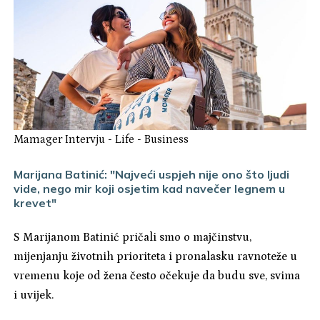
Mamager Intervju
-
Life
-
Business
Marijana Batinić: "Najveći uspjeh nije ono što ljudi
vide, nego mir koji osjetim kad navečer legnem u
krevet"
S Marijanom Batinić pričali smo o majčinstvu,
mijenjanju životnih prioriteta i pronalasku ravnoteže u
vremenu koje od žena često očekuje da budu sve, svima
i uvijek.