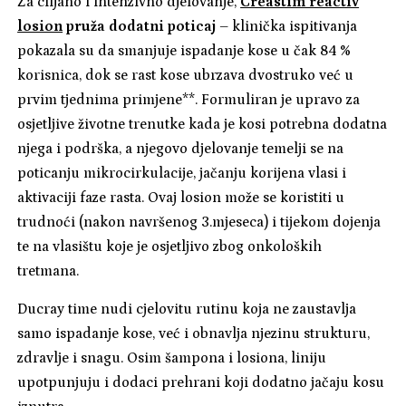
Za ciljano i intenzivno djelovanje,
Creastim reactiv
losion
pruža dodatni poticaj
– klinička ispitivanja
pokazala su da smanjuje ispadanje kose u čak 84 %
korisnica, dok se rast kose ubrzava dvostruko već u
prvim tjednima primjene**. Formuliran je upravo za
osjetljive životne trenutke kada je kosi potrebna dodatna
njega i podrška, a njegovo djelovanje temelji se na
poticanju mikrocirkulacije, jačanju korijena vlasi i
aktivaciji faze rasta. Ovaj losion može se koristiti u
trudnoći (nakon navršenog 3.mjeseca) i tijekom dojenja
te na vlasištu koje je osjetljivo zbog onkoloških
tretmana.
Ducray time nudi cjelovitu rutinu koja ne zaustavlja
samo ispadanje kose, već i obnavlja njezinu strukturu,
zdravlje i snagu. Osim šampona i losiona, liniju
upotpunjuju i dodaci prehrani koji dodatno jačaju kosu