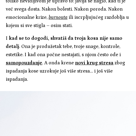
toliko nevidljivom je upravo to: javlja se naglo, kad ti je
već svega dosta. Nakon bolesti. Nakon poroda. Nakon
emocionalne krize,
burnouta
ili iscrpljujućeg razdoblja u
kojem si sve stigla – osim stati.
I
kad se to dogodi, shvatiš da tvoja kosa nije samo
detalj
. Ona je produžetak tebe, tvoje snage, kontrole,
estetike. I kad ona počne nestajati, s njom često ode i
samopouzdanje
. A onda krene
novi krug stresa
zbog
ispadanja kose uzrokuje još više stresa… i još više
ispadanja.