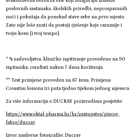
svakodnevna borba za one koji žongliraju između
poslovnih sastanaka, školskih priredbi, neprospavanih
noći i pokušaja da ponekad stave sebe na prvo mjesto.
Zato nije loše znati da postoji rješenje koje razumije i
tvoju kosu (i tvoj tempo).
* % zadovoljstva, kliničko ispitivanje provedeno na 90
ispitanika, rezultati nakon 7 dana korištenja.
** Test primjene proveden na 67 žena. Primjena
Creastim losiona tri puta tjedno tijekom jednog mjeseca.
Za više informacija o DUCRAY proizvodima posjetite:
https://www.oktal-pharma.hr/hr/zastupstva/pierre-
fabre/ducray
Izvor naslovne fotografije: Ducray