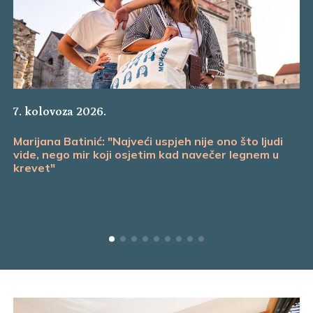
7. kolovoza 2026.
Marijana Batinić: "Najveći uspjeh nije ono što ljudi
vide, nego mir koji osjetim kad navečer legnem u
krevet"