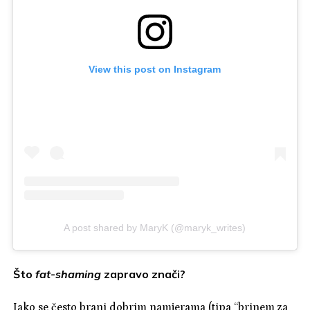
View this post on Instagram
A post shared by MaryK (@maryk_writes)
Što
fat-shaming
zapravo znači?
Iako se često brani dobrim namjerama (tipa “brinem za