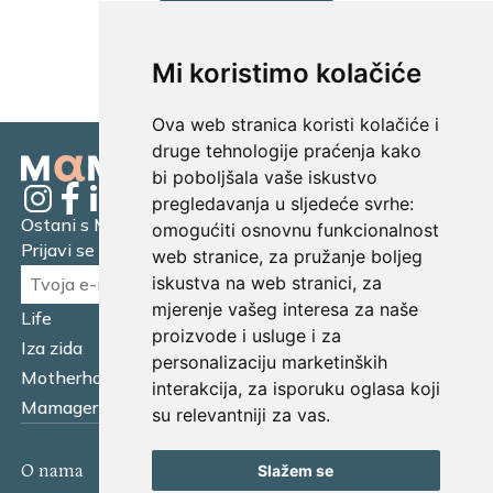
UČITAJ JOŠ...
Mi koristimo kolačiće
Ova web stranica koristi kolačiće i
druge tehnologije praćenja kako
bi poboljšala vaše iskustvo
pregledavanja u sljedeće svrhe:
Ostani s Mamagerom
omogućiti osnovnu funkcionalnost
Prijavi se na naš newsletter.
web stranice
,
za pružanje boljeg
iskustva na web stranici
,
za
mjerenje vašeg interesa za naše
Life
Financijska pismenost
proizvode i usluge i za
Iza zida
Business
personalizaciju marketinških
Motherhood
Tatager
interakcija
,
za isporuku oglasa koji
Mamager Intervju
Multitasking kitchen
su relevantniji za vas
.
O nama
Kontakt
Slažem se