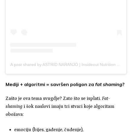
A post shared by ASTRID NARANJO | Insideout Nutrition & Body Recomp Expert 35+ (@astrid.thefitdietitian)
Mediji + algoritmi = savršen poligon za
fat shaming
?
Zašto je ova tema svugdje? Zato što se isplati.
Fat-
shaming
i šok naslovi imaju tri stvari koje algoritam
obožava:
emociju (bijes, gađenje, čuđenje),