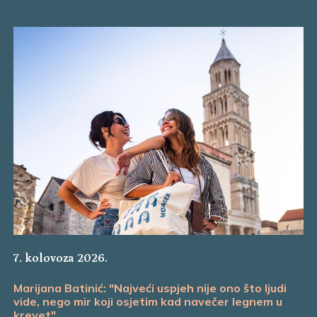
7. kolovoza 2026.
Marijana Batinić: "Najveći uspjeh nije ono što ljudi
vide, nego mir koji osjetim kad navečer legnem u
krevet"