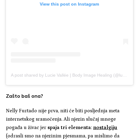
View this post on Instagram
A post shared by Lucie Vallée | Body Image Healing (@lucievalleebodyimage)
Zašto baš ona?
Nelly Furtado nije prva, niti će biti posljednja meta
internetskog sramoćenja. Ali njezin slučaj mnoge
pogađa u živac jer
spaja tri elementa
:
nostalgiju
(odrasli smo na njezinim pjesmama, pa mislimo da