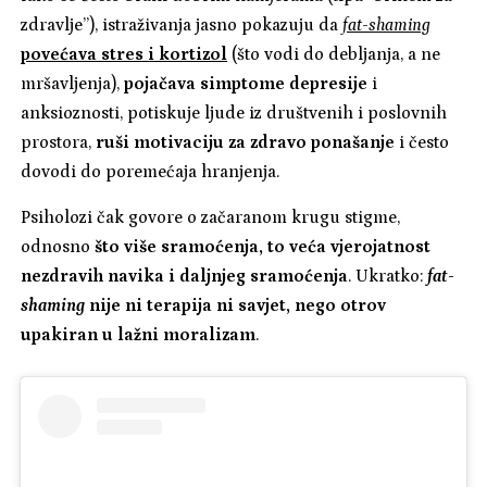
zdravlje”), istraživanja jasno pokazuju da
fat-shaming
povećava stres i kortizol
(što vodi do debljanja, a ne
mršavljenja),
pojačava simptome depresije
i
anksioznosti, potiskuje ljude iz društvenih i poslovnih
prostora,
ruši motivaciju za zdravo ponašanje
i često
dovodi do poremećaja hranjenja.
Psiholozi čak govore o začaranom krugu stigme,
odnosno
što više sramoćenja, to veća vjerojatnost
nezdravih navika i daljnjeg sramoćenja
. Ukratko:
fat-
shaming
nije ni terapija ni savjet, nego otrov
upakiran u lažni moralizam
.