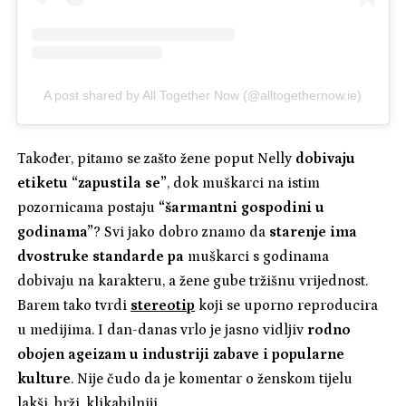
A post shared by All Together Now (@alltogethernow.ie)
Također, pitamo se zašto žene poput Nelly
dobivaju
etiketu “zapustila se”
, dok muškarci na istim
pozornicama postaju
“šarmantni gospodini u
godinama”
? Svi jako dobro znamo da
starenje ima
dvostruke standarde pa
muškarci s godinama
dobivaju na karakteru, a žene gube tržišnu vrijednost.
Barem tako tvrdi
stereotip
koji se uporno reproducira
u medijima. I dan-danas vrlo je jasno vidljiv
rodno
obojen ageizam u industriji zabave i popularne
kulture
. Nije čudo da je komentar o ženskom tijelu
lakši, brži, klikabilniji.