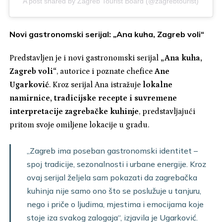
A post shared by Zagreb Tourist Board (@zagrebtourist)
Novi gastronomski serijal: „Ana kuha, Zagreb voli“
Predstavljen je i novi gastronomski serijal
„Ana kuha,
Zagreb voli“
, autorice i poznate chefice
Ane
Ugarković
. Kroz serijal Ana istražuje
lokalne
namirnice, tradicijske recepte i suvremene
interpretacije zagrebačke kuhinje
, predstavljajući
pritom svoje omiljene lokacije u gradu.
„Zagreb ima poseban gastronomski identitet –
spoj tradicije, sezonalnosti i urbane energije. Kroz
ovaj serijal željela sam pokazati da zagrebačka
kuhinja nije samo ono što se poslužuje u tanjuru,
nego i priče o ljudima, mjestima i emocijama koje
stoje iza svakog zalogaja“, izjavila je Ugarković.