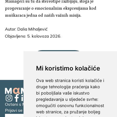
Mamageri su tu da stereotipe razbijaju, stoga je
progovaranje o emocionalnim ekspresijama kod
muškaraca jedna od naših važnih misija.
Autor:
Dalia Mihaljević
Objavljeno: 5. kolovoza 2026.
UČITAJ JOŠ...
Mi koristimo kolačiće
Ova web stranica koristi kolačiće i
druge tehnologije praćenja kako
bi poboljšala vaše iskustvo
pregledavanja u sljedeće svrhe:
Ostani s Mamagerom
omogućiti osnovnu funkcionalnost
Prijavi se na naš newsletter.
web stranice
,
za pružanje boljeg