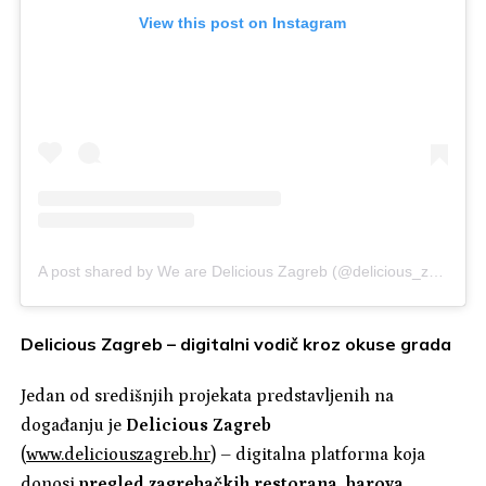
View this post on Instagram
A post shared by We are Delicious Zagreb (@delicious_zagreb)
Delicious Zagreb – digitalni vodič kroz okuse grada
Jedan od središnjih projekata predstavljenih na
događanju je
Delicious Zagreb
(
www.deliciouszagreb.hr
) – digitalna platforma koja
donosi
pregled zagrebačkih restorana, barova,