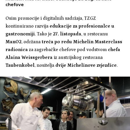
chefove
Osim promocije i digitalnih sadržaja, TZGZ
kontinuirano razvija
edukacije za profesionalce u
gastronomiji
. Tako je
27. listopada
, u restoranu
ManO2
, održana
treća po redu Michelin Masterclass
radionica
za zagrebačke chefove pod vodstvom
chefa
Alaina Weissgerbera
iz austrijskog restorana
Taubenkobel
, nositelja
dvije Michelinove zvjezdice
.