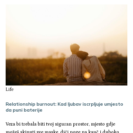
Life
Relationship burnout: Kad ljubav iscrpljuje umjesto
da puni baterije
Veza bi trebala biti tvoj siguran prostor, mjesto gdje
možeš skinuti sve maske, dići noge na kauč i duboko