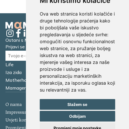
Mi koristimo kolačiće
Ova web stranica koristi kolačiće i
druge tehnologije praćenja kako
bi poboljšala vaše iskustvo
pregledavanja u sljedeće svrhe:
Ostani s Mamagerom
omogućiti osnovnu funkcionalnost
Prijavi se na naš newsletter.
web stranice
,
za pružanje boljeg
iskustva na web stranici
,
za
mjerenje vašeg interesa za naše
Life
Financijska pismenost
proizvode i usluge i za
Iza zida
Business
personalizaciju marketinških
Motherhood
Tatager
interakcija
,
za isporuku oglasa koji
Mamager Intervju
Multitasking kitchen
su relevantniji za vas
.
Slažem se
O nama
Kontakt
Impressum
Izjava o kolačićima
Odbijam
Uvjeti korištenja
Politika privatnosti
Promijeni postavke kolačića
Promjeni moje postavke