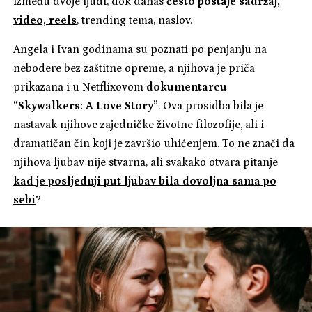
između dvoje ljudi, dok danas
često postaje sadržaj,
video, reels
, trending tema, naslov.
Angela i Ivan godinama su poznati po penjanju na
nebodere bez zaštitne opreme, a njihova je priča
prikazana i u Netflixovom
dokumentarcu
“Skywalkers: A Love Story”
. Ova prosidba bila je
nastavak njihove zajedničke životne filozofije, ali i
dramatičan čin koji je završio uhićenjem. To ne znači da
njihova ljubav nije stvarna, ali svakako otvara pitanje
kad je posljednji put ljubav bila dovoljna sama po
sebi
?