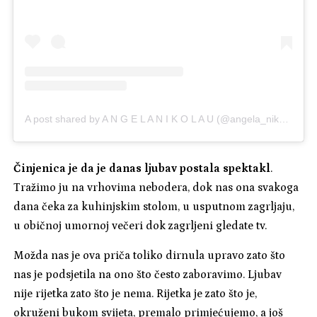
A post shared by A N G E L A N I K O L A U (@angela_nikolau)
Činjenica je da je danas ljubav postala spektakl
.
Tražimo ju na vrhovima nebodera, dok nas ona svakoga
dana čeka za kuhinjskim stolom, u usputnom zagrljaju,
u običnoj umornoj večeri dok zagrljeni gledate tv.
Možda nas je ova priča toliko dirnula upravo zato što
nas je podsjetila na ono što često zaboravimo. Ljubav
nije rijetka zato što je nema. Rijetka je zato što je,
okruženi bukom svijeta, premalo primjećujemo, a još