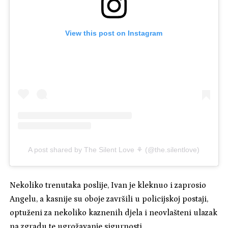
View this post on Instagram
A post shared by The Silent Love ⚘️ (@the.silentlove)
Nekoliko trenutaka poslije, Ivan je kleknuo i zaprosio
Angelu, a kasnije su oboje završili u policijskoj postaji,
optuženi za nekoliko kaznenih djela i neovlašteni ulazak
na zgradu te ugrožavanje sigurnosti.