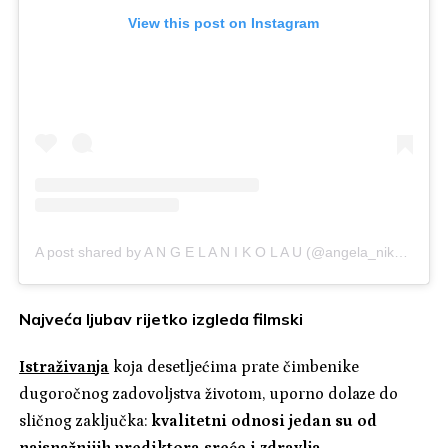
View this post on Instagram
A post shared by A N G E L A N I K O L A U (@angela_nikolau)
Najveća ljubav rijetko izgleda filmski
Istraživanja
koja desetljećima prate čimbenike
dugoročnog zadovoljstva životom, uporno dolaze do
sličnog zaključka:
kvalitetni odnosi jedan su od