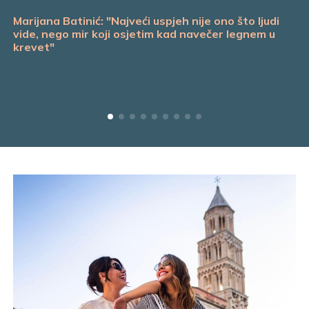
Marijana Batinić: "Najveći uspjeh nije ono što ljudi
vide, nego mir koji osjetim kad navečer legnem u
krevet"