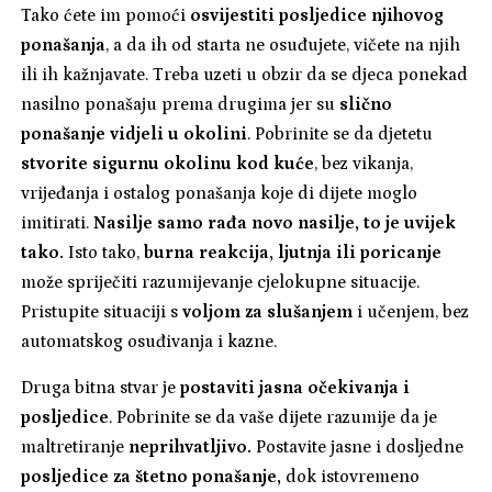
Tako ćete im pomoći
osvijestiti posljedice njihovog
ponašanja
, a da ih od starta ne osuđujete, vičete na njih
ili ih kažnjavate. Treba uzeti u obzir da se djeca ponekad
nasilno ponašaju prema drugima jer su
slično
ponašanje vidjeli u okolini
. Pobrinite se da djetetu
stvorite sigurnu okolinu kod kuće
, bez vikanja,
vrijeđanja i ostalog ponašanja koje di dijete moglo
imitirati.
Nasilje samo rađa novo nasilje, to je uvijek
tako.
Isto tako,
burna reakcija, ljutnja ili poricanje
može spriječiti razumijevanje cjelokupne situacije.
Pristupite situaciji s
voljom za slušanjem
i učenjem, bez
automatskog osuđivanja i kazne.
Druga bitna stvar je
postaviti jasna očekivanja i
posljedice
. Pobrinite se da vaše dijete razumije da je
maltretiranje
neprihvatljivo.
Postavite jasne i dosljedne
posljedice za štetno ponašanje,
dok istovremeno