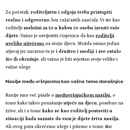
Za početak,
roditeljstvu i odgoju treba pristupiti
realno i odgovorno
, bez ružičastih naočala. Vi ste kao
roditelji
zaslužni za to u kakvu će osobu izrasti vaše
dijete
. Važno je osvijestiti činjenicu da kao
roditelji
uvelike utječemo
na svoju djecu. Možda nismo jedini
utjecaj jer naravno tu je
i društvo i mediji i sve ostalo
što ih okružuje
, ali važno je biti svjestan svoje velike i
važne uloge.
Nasilje među vršnjacima kao važna tema današnjice
Ranije smo već pisale o
međuvršnjačkom nasilju
,
o
tome kako takvo ponašanje
utječe na djecu
, posebno na
žrtve, ali i o tome
kako se kao roditelj postaviti u
situaciji kada saznate da vam je dijete žrtva nasilja
.
Ali ovog puta okrećemo uloge i pišemo o tome,
što