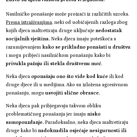
Nasilničko ponašanje može proizaći iz različitih uzroka.
Prema istraživanjima
, neki od uobičajenih razloga zbog
kojih djeca maltretiraju druge uključuje
nedostatak
socijalnih vještina.
Neka djeca imaju poteškoća s
razumijevanjem
kako se prikladno ponašati u društvu
i mogu pribjeći nasilničkom ponašanju kako bi
privukla pažnju ili stekla društvenu moć
.
Neka djeca
oponašaju ono što vide kod kuće
ili kod
druge djece ili u medijima. Ako su izložena agresivnom
ponašanju, mogu
usvojiti slične obrasce.
Neka djeca pak pribjegavaju takvom obliku
problematičnog ponašanja jer imaju
nisko
samopouzdanje.
Paradoksalno, neka djeca maltretiraju
druge kako bi
nadoknadila osjećaje nesigurnosti ili