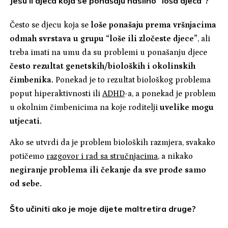
Jesu li djeca koja se ponašaju nasilno “loša djeca”?
Često se djecu koja se
loše ponašaju prema vršnjacima
odmah svrstava u grupu “loše ili zločeste djece”
, ali
treba imati na umu da su problemi u ponašanju djece
često rezultat genetskih/bioloških i okolinskih
čimbenika.
Ponekad je to rezultat biološkog problema
poput hiperaktivnosti ili
ADHD
-a, a ponekad je problem
u okolnim čimbenicima na koje roditelji
uvelike mogu
utjecati.
Ako se utvrdi da je problem bioloških razmjera, svakako
potičemo
razgovor i rad sa stručnjacima
, a nikako
negiranje problema ili čekanje da sve prođe samo
od sebe.
Što učiniti ako je moje dijete maltretira druge?