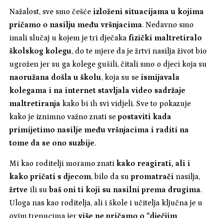
Nažalost, sve smo češće
izloženi situacijama u kojima
pričamo o nasilju među vršnjacima
. Nedavno smo
imali slučaj u kojem je tri dječaka
fizički maltretiralo
školskog kolegu
, do te mjere da je žrtvi nasilja život bio
ugrožen jer su ga kolege gušili, čitali smo o djeci koja su
naoružana došla u školu
, koja su se
ismijavala
kolegama i na internet stavljala video sadržaje
maltretiranja
kako bi ih svi vidjeli. Sve to pokazuje
kako je iznimno važno znati se
postaviti kada
primijetimo nasilje među vršnjacima i raditi na
tome da se ono suzbije
.
Mi kao roditelji moramo znati
kako reagirati, ali i
kako pričati s djecom
, bilo da su
promatrači
nasilja,
žrtve
ili su
baš oni ti koji su nasilni prema drugima
.
Uloga nas kao roditelja, ali i škole i učitelja ključna je u
ovim trenucima jer
više ne pričamo o “dječjim