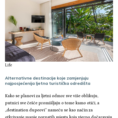
Life
Alternativne destinacije koje zamjenjuju
najposjećenija ljetna turistička odredišta
Kako se planovi za ljetni odmor sve više oblikuju,
putnici sve češće promišljaju o tome kamo otići, a
„destination dupeovi” nameću se kao način za
otkrivanje manje poznatih mjesta koja vjerno dočaravaju