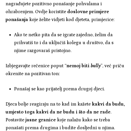
nagrađujete pozitivno ponašanje pohvalama i
ohrabrenjem. Ovdje koristite
doslovne primjere
ponašanja
koje želite vidjeti kod djeteta, primjerice:
Ako te netko pita da se igrate zajedno, želim da
prihvatiš to i da uključiš kolegu u društvo, da s
njime razgovaraš pristojno.
Izbjegavajte rečenice poput “
nemoj biti
bully
”, već priču
okrenite na pozitivan ton:
Ponašaj se kao prijatelj prema drugoj djeci.
Djeca bolje reagiraju na to kad im kažete
kakvi da budu,
umjesto toga kakvi da ne budu i što da ne rade
.
Postavite
jasne granice
koje nalažu kako se treba
ponašati prema drugima i budite dosljedni u njima.