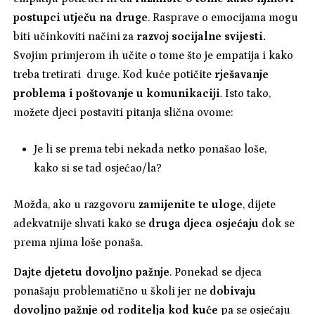
postupci utječu na druge
. Rasprave o emocijama mogu
biti učinkoviti načini za
razvoj socijalne svijesti.
Svojim primjerom ih učite o tome što je empatija i kako
treba tretirati druge. Kod kuće potičite
rješavanje
problema i poštovanje u komunikaciji
. Isto tako,
možete djeci postaviti pitanja slična ovome:
Je li se prema tebi nekada netko ponašao loše,
kako si se tad osjećao/la?
Možda, ako u razgovoru
zamijenite te uloge
, dijete
adekvatnije shvati kako se
druga djeca osjećaju
dok se
prema njima loše ponaša.
Dajte djetetu dovoljno pažnje
. Ponekad se djeca
ponašaju problematično u školi jer ne
dobivaju
dovoljno pažnje od roditelja kod kuće
pa se osjećaju