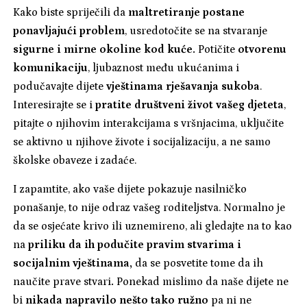
Kako biste spriječili da
maltretiranje postane
ponavljajući problem
, usredotočite se na stvaranje
sigurne i mirne okoline kod kuće.
Potičite
otvorenu
komunikaciju
, ljubaznost među ukućanima i
podučavajte dijete
vještinama rješavanja sukoba
.
Interesirajte se i
pratite društveni život vašeg djeteta
,
pitajte o njihovim interakcijama s vršnjacima, uključite
se aktivno u njihove živote i socijalizaciju, a ne samo
školske obaveze i zadaće.
I zapamtite, ako vaše dijete pokazuje nasilničko
ponašanje, to nije odraz vašeg roditeljstva. Normalno je
da se osjećate krivo ili uznemireno, ali gledajte na to kao
na
priliku da ih podučite pravim stvarima i
socijalnim vještinama,
da se posvetite tome da ih
naučite prave stvari
.
Ponekad mislimo da naše dijete ne
bi
nikada napravilo nešto tako ružno
pa ni ne