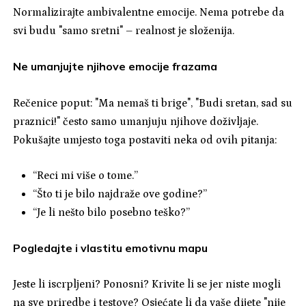
Normalizirajte ambivalentne emocije. Nema potrebe da
svi budu "samo sretni" – realnost je složenija.
Ne umanjujte njihove emocije frazama
Rečenice poput: "Ma nemaš ti brige", "Budi sretan, sad su
praznici!" često samo umanjuju njihove doživljaje.
Pokušajte umjesto toga postaviti neka od ovih pitanja:
“Reci mi više o tome.”
“Što ti je bilo najdraže ove godine?”
“Je li nešto bilo posebno teško?”
Pogledajte i vlastitu emotivnu mapu
Jeste li iscrpljeni? Ponosni? Krivite li se jer niste mogli
na sve priredbe i testove? Osjećate li da vaše dijete "nije