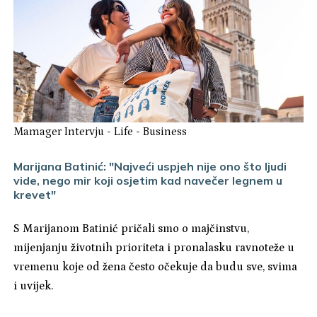
Mamager Intervju
-
Life
-
Business
Marijana Batinić: "Najveći uspjeh nije ono što ljudi
vide, nego mir koji osjetim kad navečer legnem u
krevet"
S Marijanom Batinić pričali smo o majčinstvu,
mijenjanju životnih prioriteta i pronalasku ravnoteže u
vremenu koje od žena često očekuje da budu sve, svima
i uvijek.