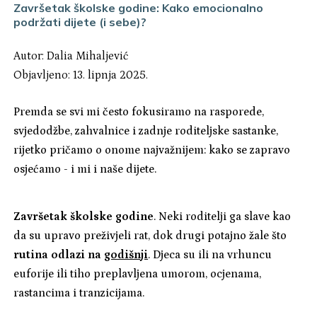
Završetak školske godine: Kako emocionalno
podržati dijete (i sebe)?
Autor:
Dalia Mihaljević
Objavljeno: 13. lipnja 2025.
Premda se svi mi često fokusiramo na rasporede,
svjedodžbe, zahvalnice i zadnje roditeljske sastanke,
rijetko pričamo o onome najvažnijem: kako se zapravo
osjećamo - i mi i naše dijete.
Završetak školske godine
. Neki roditelji ga slave kao
da su upravo preživjeli rat, dok drugi potajno žale što
rutina odlazi na
godišnji
. Djeca su ili na vrhuncu
euforije ili tiho preplavljena umorom, ocjenama,
rastancima i tranzicijama.