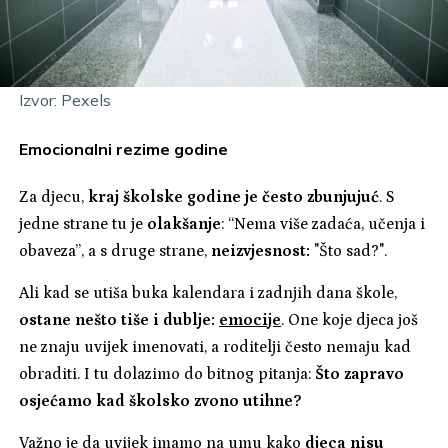
Izvor: Pexels
Emocionalni rezime godine
Za djecu,
kraj školske godine je često zbunjujuć
. S
jedne strane tu je
olakšanje
: “Nema više zadaća, učenja i
obaveza”, a s druge strane,
neizvjesnost:
"Što sad?".
Ali kad se utiša buka kalendara i zadnjih dana škole,
ostane nešto tiše i dublje:
emocije
. One koje djeca još
ne znaju uvijek imenovati, a roditelji često nemaju kad
obraditi. I tu dolazimo do bitnog pitanja:
Što zapravo
osjećamo kad školsko zvono utihne?
Važno je da uvijek imamo na umu kako
djeca nisu