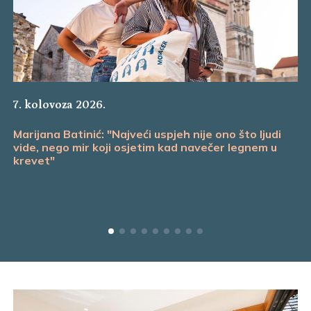
7. kolovoza 2026.
Marijana Batinić: "Najveći uspjeh nije ono što ljudi
vide, nego mir koji osjetim kad navečer legnem u
krevet"