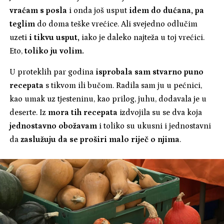
vraćam s posla
i onda još usput
idem do dućana, pa
teglim
do doma teške vrećice. Ali svejedno odlučim
uzeti
i tikvu usput,
iako je daleko najteža u toj vrećici.
Eto,
toliko ju volim.
U proteklih par godina
isprobala sam stvarno puno
recepata
s tikvom ili bučom. Radila sam ju u pećnici,
kao umak uz tjesteninu, kao prilog, juhu, dodavala je u
deserte. Iz
mora tih recepata
izdvojila su se dva koja
jednostavno obožavam
i toliko su ukusni i jednostavni
da
zaslužuju da se proširi malo riječ o njima
.