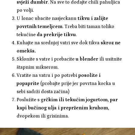
svježi đumbir
. Na sve to dodajte chili pahuljica
po volji.
U lonac ubacite nasjeckanu
tikvu i zalijte
povrtnih temeljcem
. Treba biti taman toliko
tekućine
da prekrije tikvu
.
Kuhajte na srednjoj vatri sve dok tikva
skroz ne
omekša.
Sklonite s vatre i prebacite
u blender
ili usitnite
štapnim mikserom.
Vratite na vatru i po potrebi
posolite i
popaprite
(probajte prije jer povrtna kocka u
sebi sadrži dosta začina)
Poslužite s g
rčkim ili tekućim jogurtom, par
kapi bučinog ulja i preprženim kruhom,
dvopekom ili grisinima.