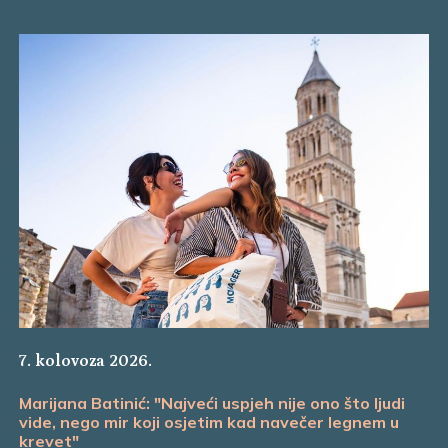
7. kolovoza 2026.
Marijana Batinić: "Najveći uspjeh nije ono što ljudi
vide, nego mir koji osjetim kad navečer legnem u
krevet"