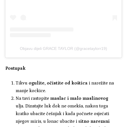
Objavu dijeli GRACE TAYLOR (@gracetaylorr19)
Postupak
Tikvu
ogulite, očistite od koštica
i narežite na
manje kockice.
Na tavi rastopite
maslac i malo maslinovog
ulja. Dinstajte luk dok ne omekša, nakon toga
kratko ubacite češnjak i kada počnete osjećati
njegov miris, u lonac ubacite i s
itno narezani