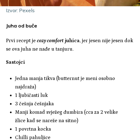
Izvor: Pexels
Juha od buče
Prvi recept je
cozy comfort
juhica
, jer jesen nije jesen dok
se ova juha ne nađe u tanjuru.
Sastojci
Jedna manja tikva (butternut je meni osobno
najdraža)
1 ljubičasti luk
3 češnja češnjaka
Manji komad svježeg đumbira (cca za 2 velike
žlice kad se nareže na sitno)
1 povrtna kocka
Chilli pahuljice