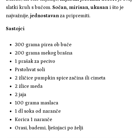
slatki kruh s bučom.
Sočan, mirisan, ukusan
i što je
najvažnije,
jednostavan
za pripremiti.
Sastojci
300 grama pirea ob buče
200 grama mekog brašna
1 prašak za pecivo
Prstohvat soli
2 žličice pumpkin spice začina ili cimeta
2 žlice meda
2 jaja
100 grama maslaca
1 dl soka od naranče
Korica 1 naranče
Orasi, bademi, lješnjaci po želji