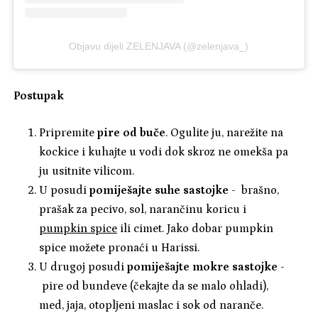
Objavu dijeli ZELENJAVA (@zelenjava_)
Postupak
Pripremite
pire od buče
. Ogulite ju, narežite na
kockice i kuhajte u vodi dok skroz ne omekša pa
ju usitnite vilicom.
U posudi
pomiješajte suhe sastojke
- brašno,
prašak za pecivo, sol, narančinu koricu i
pumpkin spice
ili cimet. Jako dobar pumpkin
spice možete pronaći u Harissi.
U drugoj posudi
pomiješajte mokre sastojke
-
pire od bundeve (čekajte da se malo ohladi),
med, jaja, otopljeni maslac i sok od naranče.