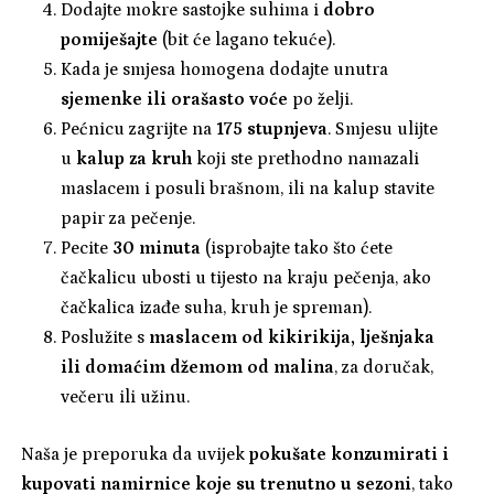
Dodajte mokre sastojke suhima i
dobro
pomiješajte
(bit će lagano tekuće).
Kada je smjesa homogena dodajte unutra
sjemenke ili orašasto voće
po želji.
Pećnicu zagrijte na
175 stupnjeva
. Smjesu ulijte
u
kalup za kruh
koji ste prethodno namazali
maslacem i posuli brašnom, ili na kalup stavite
papir za pečenje.
Pecite
30 minuta
(isprobajte tako što ćete
čačkalicu ubosti u tijesto na kraju pečenja, ako
čačkalica izađe suha, kruh je spreman).
Poslužite s
maslacem od kikirikija, lješnjaka
ili domaćim džemom od malina
, za doručak,
večeru ili užinu.
Naša je preporuka da uvijek
pokušate konzumirati i
kupovati namirnice koje su trenutno u sezoni
, tako