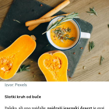
Izvor: Pexels
Slatki kruh od buče
Daleko, ali ono najdalje,
najdraži jesenski desert
je ovaj