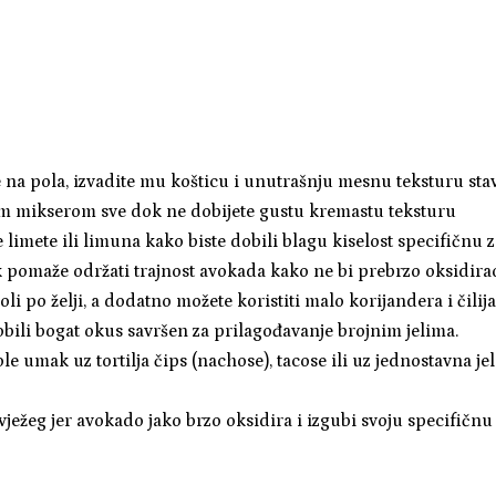
na pola, izvadite mu košticu i unutrašnju mesnu teksturu stavi
im mikserom sve dok ne dobijete gustu kremastu teksturu
e limete ili limuna kako biste dobili blagu kiselost specifičnu 
k pomaže održati trajnost avokada kako ne bi prebrzo oksidira
oli po želji, a dodatno možete koristiti malo korijandera i čilij
obili bogat okus savršen za prilagođavanje brojnim jelima.
e umak uz tortilja čips (nachose), tacose ili uz jednostavna je
ježeg jer avokado jako brzo oksidira i izgubi svoju specifičnu