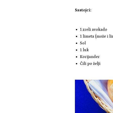
Sastojci:
1 zreli avokado
1 limeta (može i l
Sol
1 luk
Korijander
Čili po želji