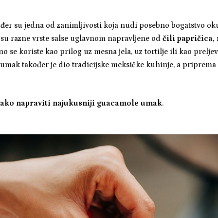
đer su jedna od zanimljivosti koja nudi posebno bogatstvo ok
 su razne vrste salse uglavnom napravljene od
čili papričica,
no se koriste kao prilog uz mesna jela, uz tortilje ili kao preljev
umak također je dio tradicijske meksičke kuhinje, a priprema 
ako napraviti najukusniji guacamole umak
.