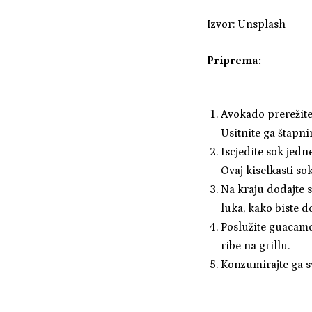
Izvor: Unsplash
Priprema:
Avokado prerežite 
Usitnite ga štapn
Iscjedite sok jedn
Ovaj kiselkasti so
Na kraju dodajte s
luka, kako biste d
Poslužite guacamol
ribe na grillu.
Konzumirajte ga sv