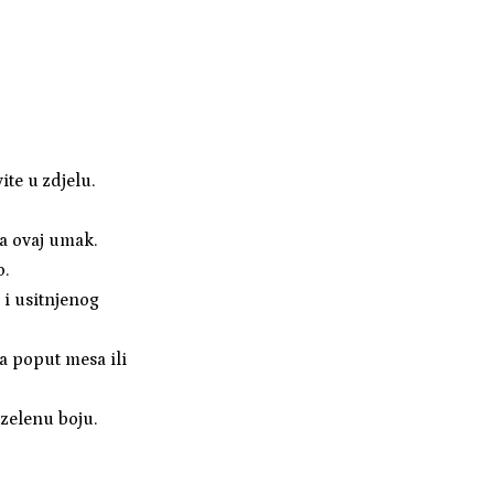
te u zdjelu.
za ovaj umak.
o.
a i usitnjenog
la poput mesa ili
 zelenu boju.