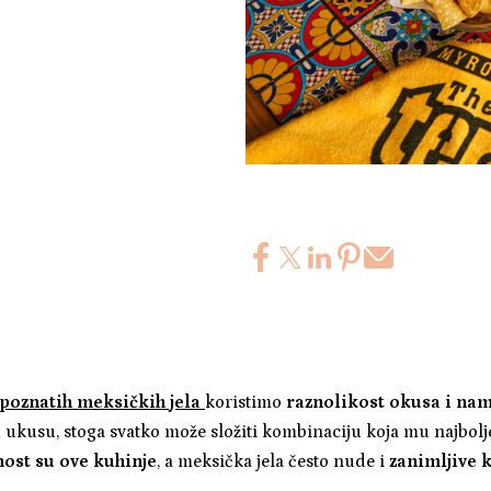
poznatih meksičkih jela
koristimo
raznolikost okusa i na
 ukusu, stoga svatko može složiti kombinaciju koja mu najbol
nost su ove kuhinje
, a meksička jela često nude i
zanimljive 