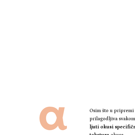
Osim što u pripremi
prilagodljiva svakom
ljuti okusi specifič
tekstura
okusa.