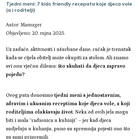
Tjedni meni: 7 kids friendly recepata koje djeca vole
(a i roditelji)
Autor:
Mamager
Objavljeno: 20. rujna 2025.
Uz zadaće, aktivnosti i užurbane dane, ručak je trenutak
kada se cijela obitelj može okupiti za stolom. Ali znamo
svi onu vječnu dilemu:
što skuhati da djeca zapravo
pojedu?
Ovog puta donosimo
tjedni meni s jednostavnim,
zdravim i ukusnim receptima koje djeca vole, a koji
roditeljima olakšavaju život
. Neka od ovih jela mogu
biti i mala “radionica u kuhinji” – jer kad djeca
sudjeluju u kuhanju, puno su spremnija pojesti ono što
su sami pripremili.