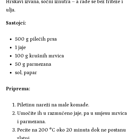
Hrskavi izvana, sočni iznutra – a rade se bez friteze i
ulja.
Sastojci:
500 g pilećih prsa
1 jaje
100 g krušnih mrvica
50 g parmezana
sol, papar
Priprema:
Piletinu nareži na male komade.
Umočite ih u razmućeno jaje, pa u smjesu mrvica
i parmezana.
Pecite na 200 °C oko 20 minuta dok ne postanu
zlatni.