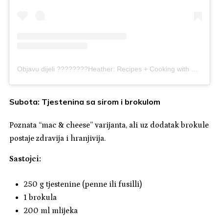
Objavu dijeli ????‍????Heather: Recipes + Cooking with Kids (@heather.happykidskitchen)
Subota: Tjestenina sa sirom i brokulom
Poznata “mac & cheese” varijanta, ali uz dodatak brokule
postaje zdravija i hranjivija.
Sastojci:
250 g tjestenine (penne ili fusilli)
1 brokula
200 ml mlijeka