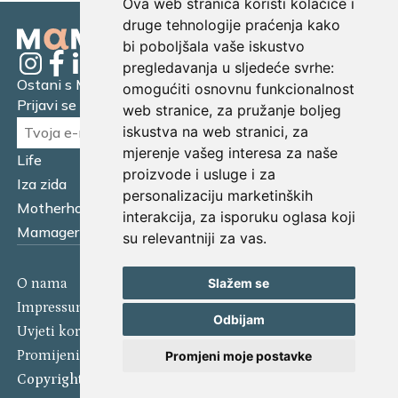
Ova web stranica koristi kolačiće i
druge tehnologije praćenja kako
bi poboljšala vaše iskustvo
pregledavanja u sljedeće svrhe:
Ostani s Mamagerom
omogućiti osnovnu funkcionalnost
Prijavi se na naš newsletter.
web stranice
,
za pružanje boljeg
iskustva na web stranici
,
za
mjerenje vašeg interesa za naše
Life
Financijska pismenost
proizvode i usluge i za
Iza zida
Business
personalizaciju marketinških
Motherhood
Tatager
interakcija
,
za isporuku oglasa koji
Mamager Intervju
Multitasking kitchen
su relevantniji za vas
.
O nama
Kontakt
Slažem se
Impressum
Izjava o kolačićima
Odbijam
Uvjeti korištenja
Politika privatnosti
Promijeni postavke kolačića
Promjeni moje postavke
Copyright 2025 Mamager