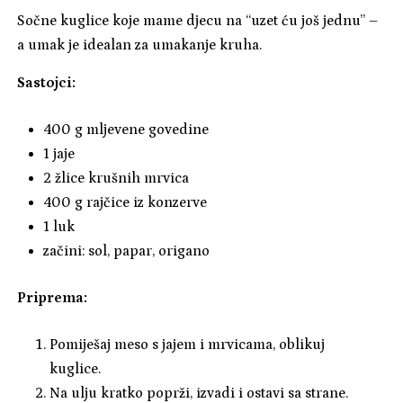
Sočne kuglice koje mame djecu na “uzet ću još jednu” –
a umak je idealan za umakanje kruha.
Sastojci:
400 g mljevene govedine
1 jaje
2 žlice krušnih mrvica
400 g rajčice iz konzerve
1 luk
začini: sol, papar, origano
Priprema:
Pomiješaj meso s jajem i mrvicama, oblikuj
kuglice.
Na ulju kratko poprži, izvadi i ostavi sa strane.