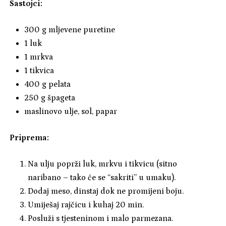
Sastojci:
300 g mljevene puretine
1 luk
1 mrkva
1 tikvica
400 g pelata
250 g špageta
maslinovo ulje, sol, papar
Priprema:
Na ulju poprži luk, mrkvu i tikvicu (sitno
naribano – tako će se “sakriti” u umaku).
Dodaj meso, dinstaj dok ne promijeni boju.
Umiješaj rajčicu i kuhaj 20 min.
Posluži s tjesteninom i malo parmezana.