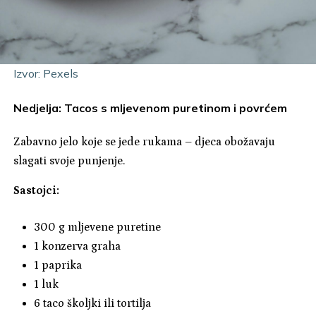
Izvor: Pexels
Nedjelja: Tacos s mljevenom puretinom i povrćem
Zabavno jelo koje se jede rukama – djeca obožavaju
slagati svoje punjenje.
Sastojci:
300 g mljevene puretine
1 konzerva graha
1 paprika
1 luk
6 taco školjki ili tortilja