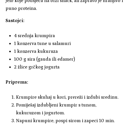
Jelo koje podsjeća na brzi snack, ali zapravo je hranjivo i
puno proteina.
Sastojci:
4 srednja krumpira
1 konzerva tune u salamuri
1 konzerva kukuruza
100 g sira (gauda ili edamer)
2 žlice grčkog jogurta
Priprema:
Krumpire skuhaj u kori, prereži i izdubi sredinu.
Pomiješaj izdubljeni krumpir s tunom,
kukuruzom i jogurtom.
Napuni krumpire, pospi sirom i zapeci 10 min.