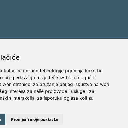
lačiće
Ostani s Mamagerom
ost
i kolačiće i druge tehnologije praćenja kako bi
Prijavi se na naš newsletter.
vo pregledavanja u sljedeće svrhe:
omogućiti
t web stranice
,
za pružanje boljeg iskustva na web
n
šeg interesa za naše proizvode i usluge i za
nških interakcija
,
za isporuku oglasa koji su
enja
Politika privatnosti
Promijeni postavke kolačića
m
Promjeni moje postavke