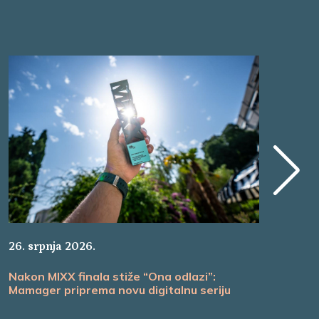
22.
26. srpnja 2026.
Ma
Nakon MIXX finala stiže “Ona odlazi”:
ul
Mamager priprema novu digitalnu seriju