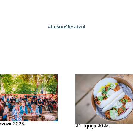
#bašnašfestival
ovoza 2025.
24. lipnja 2025.