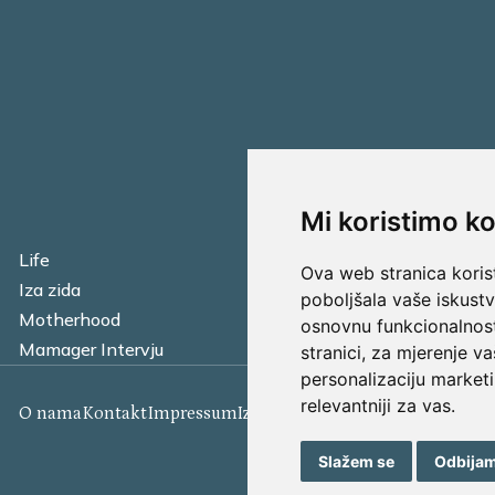
Mi koristimo ko
Life
Financijska pismen
Ova web stranica korist
Iza zida
Business
poboljšala vaše iskust
Motherhood
Tatager
osnovnu funkcionalnos
Mamager Intervju
Multitasking kitche
stranici
,
za mjerenje va
personalizaciju marketi
relevantniji za vas
.
O nama
Kontakt
Impressum
Izjava o kolačićima
Uvjeti korišt
Slažem se
Odbija