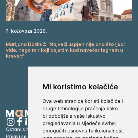
7. kolovoza 2026.
Marijana Batinić: "Najveći uspjeh nije ono što ljudi
vide, nego mir koji osjetim kad navečer legnem u
krevet"
Mi koristimo kolačiće
Ova web stranica koristi kolačiće i
druge tehnologije praćenja kako
bi poboljšala vaše iskustvo
pregledavanja u sljedeće svrhe:
Ostani s Mamagerom
omogućiti osnovnu funkcionalnost
Prijavi se na naš newsletter.