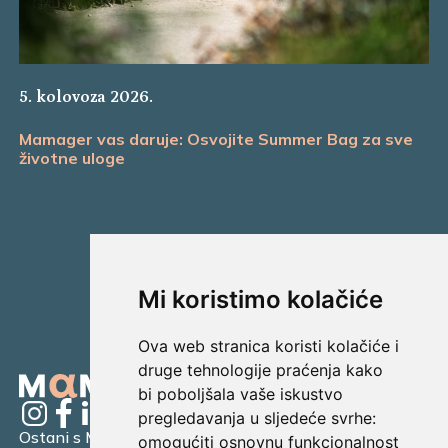
5. kolovoza 2026.
Mamager vas daruje: Osvojite Summer Bag za sve
životne uloge
Mi koristimo kolačiće
Ova web stranica koristi kolačiće i
druge tehnologije praćenja kako
bi poboljšala vaše iskustvo
pregledavanja u sljedeće svrhe:
Ostani s Mamagerom
omogućiti osnovnu funkcionalnost