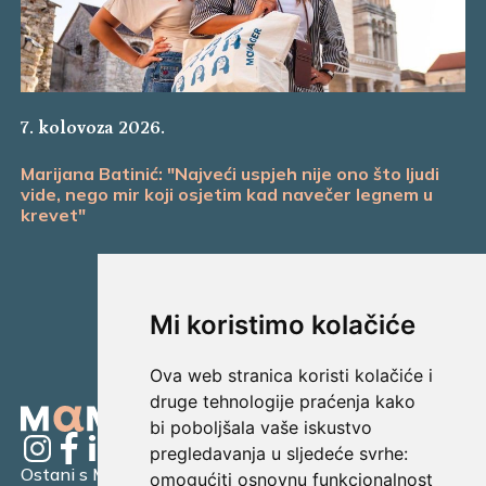
7. kolovoza 2026.
Marijana Batinić: "Najveći uspjeh nije ono što ljudi
vide, nego mir koji osjetim kad navečer legnem u
krevet"
Mi koristimo kolačiće
Ova web stranica koristi kolačiće i
druge tehnologije praćenja kako
bi poboljšala vaše iskustvo
pregledavanja u sljedeće svrhe:
Ostani s Mamagerom
omogućiti osnovnu funkcionalnost