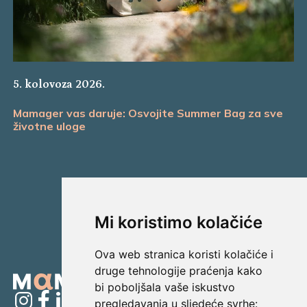
5. kolovoza 2026.
Mamager vas daruje: Osvojite Summer Bag za sve
životne uloge
Mi koristimo kolačiće
Ova web stranica koristi kolačiće i
druge tehnologije praćenja kako
bi poboljšala vaše iskustvo
pregledavanja u sljedeće svrhe: