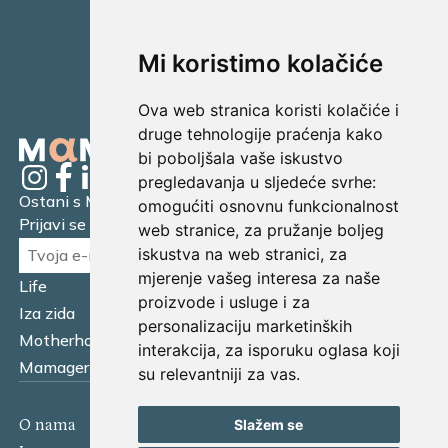
Mi koristimo kolačiće
Ova web stranica koristi kolačiće i
druge tehnologije praćenja kako
bi poboljšala vaše iskustvo
pregledavanja u sljedeće svrhe:
Ostani s Mamagerom
omogućiti osnovnu funkcionalnost
Prijavi se na naš newsletter.
web stranice
,
za pružanje boljeg
iskustva na web stranici
,
za
mjerenje vašeg interesa za naše
Life
Financijska pismenost
proizvode i usluge i za
Iza zida
Business
personalizaciju marketinških
Motherhood
Tatager
interakcija
,
za isporuku oglasa koji
Mamager Intervju
Multitasking kitchen
su relevantniji za vas
.
O nama
Kontakt
Slažem se