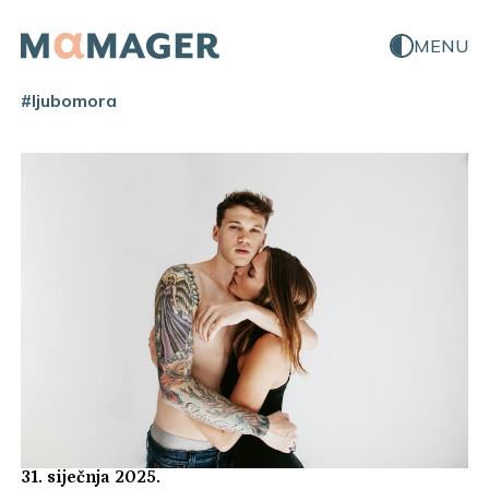
MENU
#ljubomora
31. siječnja 2025.