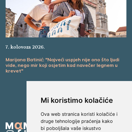
7. kolovoza 2026.
Marijana Batinić: "Najveći uspjeh nije ono što ljudi
vide, nego mir koji osjetim kad navečer legnem u
krevet"
Mi koristimo kolačiće
Ova web stranica koristi kolačiće i
druge tehnologije praćenja kako
bi poboljšala vaše iskustvo