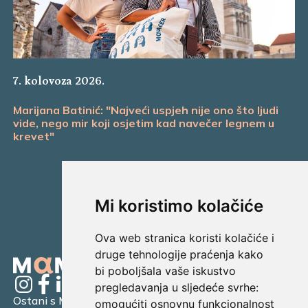
7. kolovoza 2026.
Marijana Batinić: "Najveći uspjeh nije ono što ljudi
vide, nego mir koji osjetim kad navečer legnem u
krevet"
Mi koristimo kolačiće
Ova web stranica koristi kolačiće i
druge tehnologije praćenja kako
bi poboljšala vaše iskustvo
pregledavanja u sljedeće svrhe:
Ostani s Mamagerom
omogućiti osnovnu funkcionalnost