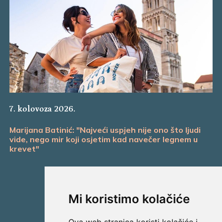
7. kolovoza 2026.
Marijana Batinić: "Najveći uspjeh nije ono što ljudi
vide, nego mir koji osjetim kad navečer legnem u
krevet"
Mi koristimo kolačiće