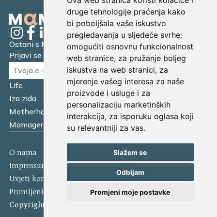
Ova web stranica koristi kolačiće i
druge tehnologije praćenja kako
bi poboljšala vaše iskustvo
pregledavanja u sljedeće svrhe:
Ostani s Mamagerom
omogućiti osnovnu funkcionalnost
Prijavi se na naš newsletter.
web stranice
,
za pružanje boljeg
iskustva na web stranici
,
za
mjerenje vašeg interesa za naše
Life
Financijska pismenost
proizvode i usluge i za
Iza zida
Business
personalizaciju marketinških
Motherhood
Tatager
interakcija
,
za isporuku oglasa koji
Mamager Intervju
Multitasking kitchen
su relevantniji za vas
.
O nama
Kontakt
Slažem se
Impressum
Izjava o kolačićima
Odbijam
Uvjeti korištenja
Politika privatnosti
Promijeni postavke kolačića
Promjeni moje postavke
Copyright 2025 Mamager