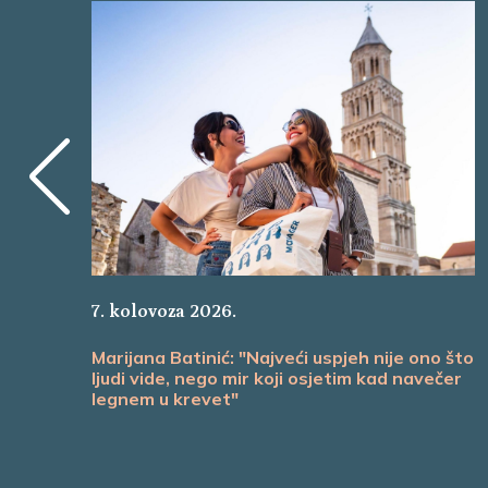
7. kolovoza 2026.
Marijana Batinić: "Najveći uspjeh nije ono što
ljudi vide, nego mir koji osjetim kad navečer
legnem u krevet"