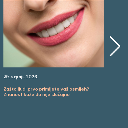
29. srpnja 2026.
26.
Zašto ljudi prvo primijete vaš osmijeh?
Nak
Znanost kaže da nije slučajno
Ma