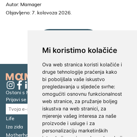
Autor:
Mamager
Objavljeno: 7. kolovoza 2026.
UČITAJ JOŠ...
Mi koristimo kolačiće
Ova web stranica koristi kolačiće i
druge tehnologije praćenja kako
bi poboljšala vaše iskustvo
pregledavanja u sljedeće svrhe:
Ostani s Mamagerom
omogućiti osnovnu funkcionalnost
Prijavi se na naš newsletter.
web stranice
,
za pružanje boljeg
iskustva na web stranici
,
za
mjerenje vašeg interesa za naše
Life
Financijska pismenost
proizvode i usluge i za
Iza zida
Business
personalizaciju marketinških
Motherhood
Tatager