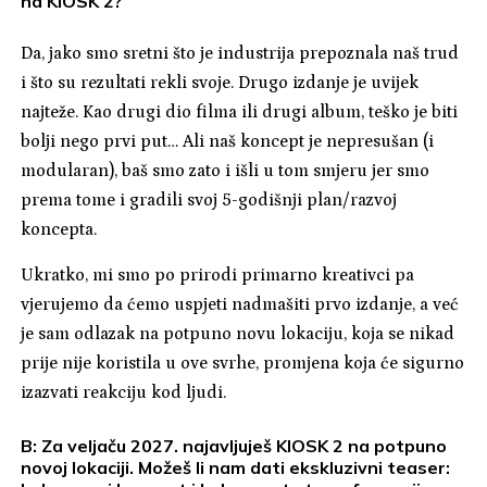
na KIOSK 2?
Da, jako smo sretni što je industrija prepoznala naš trud
i što su rezultati rekli svoje. Drugo izdanje je uvijek
najteže. Kao drugi dio filma ili drugi album, teško je biti
bolji nego prvi put… Ali naš koncept je nepresušan (i
modularan), baš smo zato i išli u tom smjeru jer smo
prema tome i gradili svoj 5-godišnji plan/razvoj
koncepta.
Ukratko, mi smo po prirodi primarno kreativci pa
vjerujemo da ćemo uspjeti nadmašiti prvo izdanje, a već
je sam odlazak na potpuno novu lokaciju, koja se nikad
prije nije koristila u ove svrhe, promjena koja će sigurno
izazvati reakciju kod ljudi.
B: Za veljaču 2027. najavljuješ KIOSK 2 na potpuno
novoj lokaciji. Možeš li nam dati ekskluzivni teaser: