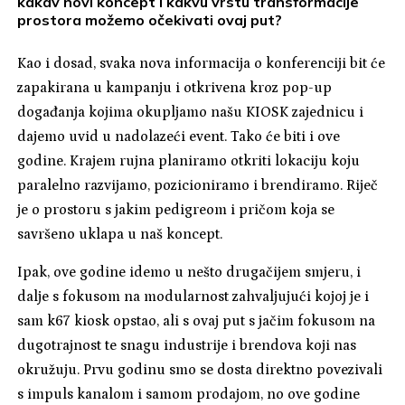
kakav novi koncept i kakvu vrstu transformacije
prostora možemo očekivati ovaj put?
Kao i dosad, svaka nova informacija o konferenciji bit će
zapakirana u kampanju i otkrivena kroz pop-up
događanja kojima okupljamo našu KIOSK zajednicu i
dajemo uvid u nadolazeći event. Tako će biti i ove
godine. Krajem rujna planiramo otkriti lokaciju koju
paralelno razvijamo, pozicioniramo i brendiramo. Riječ
je o prostoru s jakim pedigreom i pričom koja se
savršeno uklapa u naš koncept.
Ipak, ove godine idemo u nešto drugačijem smjeru, i
dalje s fokusom na modularnost zahvaljujući kojoj je i
sam k67 kiosk opstao, ali s ovaj put s jačim fokusom na
dugotrajnost te snagu industrije i brendova koji nas
okružuju. Prvu godinu smo se dosta direktno povezivali
s impuls kanalom i samom prodajom, no ove godine