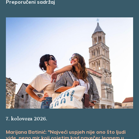
Preporučeni sadržaj
7. kolovoza 2026.
Marijana Batinić: "Najveći uspjeh nije ono što ljudi
vide, nego mir koji osjetim kad navečer legnem u