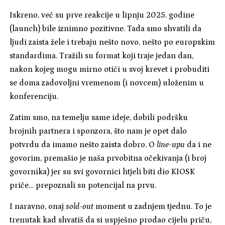
Iskreno, već su prve reakcije u lipnju 2025. godine
(launch) bile iznimno pozitivne. Tada smo shvatili da
ljudi zaista žele i trebaju nešto novo, nešto po europskim
standardima. Tražili su format koji traje jedan dan,
nakon kojeg mogu mirno otići u svoj krevet i probuditi
se doma zadovoljni vremenom (i novcem) uloženim u
konferenciju.
Zatim smo, na temelju same ideje, dobili podršku
brojnih partnera i sponzora, što nam je opet dalo
potvrdu da imamo nešto zaista dobro. O
line-upu
da i ne
govorim, premašio je naša prvobitna očekivanja (i broj
govornika) jer su svi govornici htjeli biti dio KIOSK
priče… prepoznali su potencijal na prvu.
I naravno, onaj
sold-out
moment u zadnjem tjednu. To je
trenutak kad shvatiš da si uspješno prodao cijelu priču,