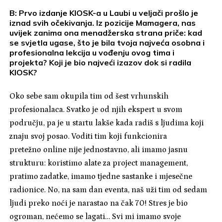
B: Prvo izdanje KIOSK-a u Laubi u veljači prošlo je
iznad svih očekivanja. Iz pozicije Mamagera, nas
uvijek zanima ona menadžerska strana priče: kad
se svjetla ugase, što je bila tvoja najveća osobna i
profesionalna lekcija u vođenju ovog tima i
projekta? Koji je bio najveći izazov dok si radila
KIOSK?
Oko sebe sam okupila tim od šest vrhunskih
profesionalaca. Svatko je od njih ekspert u svom
području, pa je u startu lakše kada radiš s ljudima koji
znaju svoj posao. Voditi tim koji funkcionira
pretežno online nije jednostavno, ali imamo jasnu
strukturu: koristimo alate za project management,
pratimo zadatke, imamo tjedne sastanke i mjesečne
radionice. No, na sam dan eventa, naš uži tim od sedam
ljudi preko noći je narastao na čak 70! Stres je bio
ogroman, nećemo se lagati… Svi mi imamo svoje