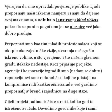
Vjerujem da smo opravdali povjerenje publike. Ljudi
prepoznaju našu iskrenu namjeru i znaju da dajemo
svoj maksimum, a
odluka o
lansiranju
blind tickets
pokazala se punim pogotkom jer se
ulaznice
već jako
dobro prodaju.
Prepoznati smo kao tim mladih profesionalaca koji se
okupio oko zajedničke vizije, stvaranja nečega što
iskreno volimo, u što vjerujemo i što našem glavnom
gradu itekako nedostaje. Kroz prijašnje projekte,
agencije i korporacije izgradili smo (nadam se dobru)
reputaciju, svi smo radoholičari koji ne pristaju na
kompromise radi kratkoročne zarade, već gradimo
prepoznatljiv brend i zajednicu na duge staze.
Cijeli projekt radimo iz čiste strasti, koliko god to
istrošeno zvučalo. Dovodimo govornike koje i sami