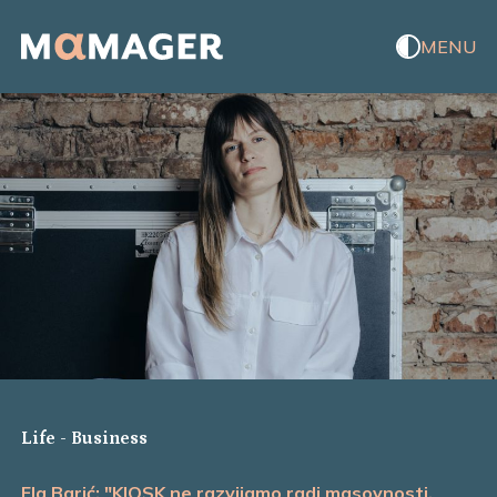
MENU
Life
-
Business
Ela Barić: "KIOSK ne razvijamo radi masovnosti,