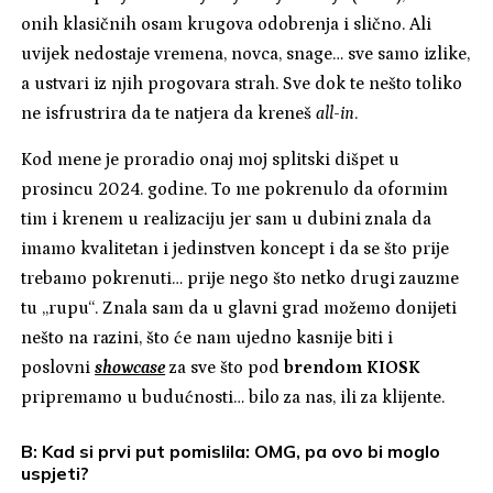
onih klasičnih osam krugova odobrenja i slično. Ali
uvijek nedostaje vremena, novca, snage… sve samo izlike,
a ustvari iz njih progovara strah. Sve dok te nešto toliko
ne isfrustrira da te natjera da kreneš
all-in
.
Kod mene je proradio onaj moj splitski dišpet u
prosincu 2024. godine. To me pokrenulo da oformim
tim i krenem u realizaciju jer sam u dubini znala da
imamo kvalitetan i jedinstven koncept i da se što prije
trebamo pokrenuti… prije nego što netko drugi zauzme
tu „rupu“. Znala sam da u glavni grad možemo donijeti
nešto na razini, što će nam ujedno kasnije biti i
poslovni
showcase
za sve što pod
brendom KIOSK
pripremamo u budućnosti… bilo za nas, ili za klijente.
B: Kad si prvi put pomislila: OMG, pa ovo bi moglo
uspjeti?