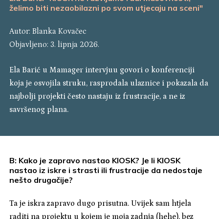
želimo biti nezaobilazni po svom utjecaju na sceni"
Autor:
Blanka Kovačec
Objavljeno: 3. lipnja 2026.
Ela Barić u Mamager intervjuu govori o konferenciji
koja je osvojila struku, rasprodala ulaznice i pokazala da
najbolji projekti često nastaju iz frustracije, a ne iz
savršenog plana.
B: Kako je zapravo nastao KIOSK? Je li KIOSK
nastao iz iskre i strasti ili frustracije da nedostaje
nešto drugačije?
Ta je iskra zapravo dugo prisutna. Uvijek sam htjela
raditi na projektu u kojem je moja zadnja (hehe), bez