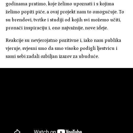
godinama pratimo, koje želimo upoznati i s kojima
želimo popiti piće, a ovaj projekt nam to omogućuje. To
su brendovi, tvrtke i studiji od kojih svi možemo učiti,
pronaći inspiraciju i, ono najvažnije, nove ideje.
Reakcije su nevjerojatno pozitivne i, iako nam publika
vjeruje, svjesni smo da smo visoko podigli ljestvicu i
sami sebi zadali ozbiljan izazov za ubuduće.