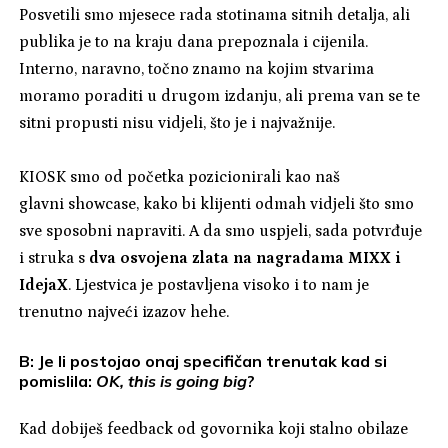
Posvetili smo mjesece rada stotinama sitnih detalja, ali
publika je to na kraju dana prepoznala i cijenila.
Interno, naravno, točno znamo na kojim stvarima
moramo poraditi u drugom izdanju, ali prema van se te
sitni propusti nisu vidjeli, što je i najvažnije.
KIOSK smo od početka pozicionirali kao naš
glavni showcase, kako bi klijenti odmah vidjeli što smo
sve sposobni napraviti. A da smo uspjeli, sada potvrđuje
i struka s
dva osvojena zlata na nagradama MIXX i
IdejaX
. Ljestvica je postavljena visoko i to nam je
trenutno najveći izazov hehe.
B: Je li postojao onaj specifičan trenutak kad si
pomislila:
OK, this is going big
?
Kad dobiješ feedback od govornika koji stalno obilaze