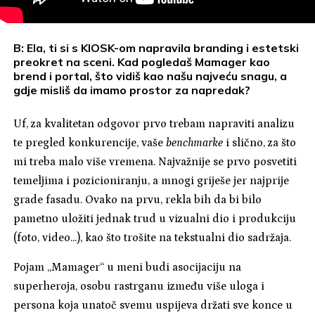
B: Ela, ti si s KIOSK-om napravila branding i estetski
preokret na sceni. Kad pogledaš Mamager kao
brend i portal, što vidiš kao našu najveću snagu, a
gdje misliš da imamo prostor za napredak?
Uf, za kvalitetan odgovor prvo trebam napraviti analizu
te pregled konkurencije, vaše
benchmarke
i slično, za što
mi treba malo više vremena. Najvažnije se prvo posvetiti
temeljima i pozicioniranju, a mnogi griješe jer najprije
grade fasadu. Ovako na prvu, rekla bih da bi bilo
pametno uložiti jednak trud u vizualni dio i produkciju
(foto, video...), kao što trošite na tekstualni dio sadržaja.
Pojam „Mamager“ u meni budi asocijaciju na
superheroja, osobu rastrganu između više uloga i
persona koja unatoč svemu uspijeva držati sve konce u