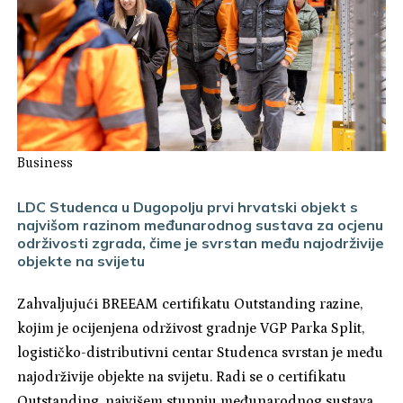
Business
LDC Studenca u Dugopolju prvi hrvatski objekt s
najvišom razinom međunarodnog sustava za ocjenu
održivosti zgrada, čime je svrstan među najodrživije
objekte na svijetu
Zahvaljujući BREEAM certifikatu Outstanding razine,
kojim je ocijenjena održivost gradnje VGP Parka Split,
logističko-distributivni centar Studenca svrstan je među
najodrživije objekte na svijetu. Radi se o certifikatu
Outstanding, najvišem stupnju međunarodnog sustava