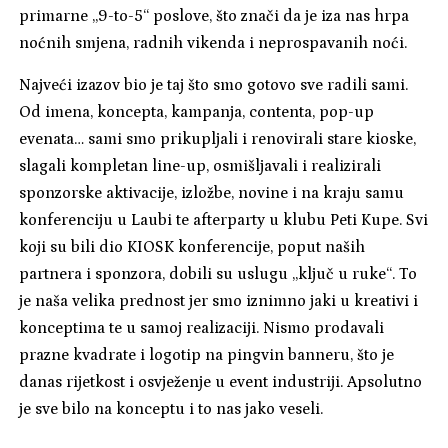
primarne „9-to-5“ poslove, što znači da je iza nas hrpa
noćnih smjena, radnih vikenda i neprospavanih noći.
Najveći izazov bio je taj što smo gotovo sve radili sami.
Od imena, koncepta, kampanja, contenta, pop-up
evenata… sami smo prikupljali i renovirali stare kioske,
slagali kompletan line-up, osmišljavali i realizirali
sponzorske aktivacije, izložbe, novine i na kraju samu
konferenciju u Laubi te afterparty u klubu Peti Kupe. Svi
koji su bili dio KIOSK konferencije, poput naših
partnera i sponzora, dobili su uslugu „ključ u ruke“. To
je naša velika prednost jer smo iznimno jaki u kreativi i
konceptima te u samoj realizaciji. Nismo prodavali
prazne kvadrate i logotip na pingvin banneru, što je
danas rijetkost i osvježenje u event industriji. Apsolutno
je sve bilo na konceptu i to nas jako veseli.