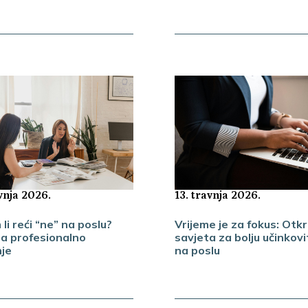
vnja 2026.
13. travnja 2026.
li reći “ne” na poslu?
Vrijeme je za fokus: Otkr
za profesionalno
savjeta za bolju učinkov
nje
na poslu