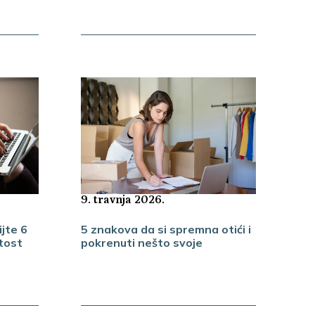
9. travnja 2026.
ijte 6
5 znakova da si spremna otići i
itost
pokrenuti nešto svoje