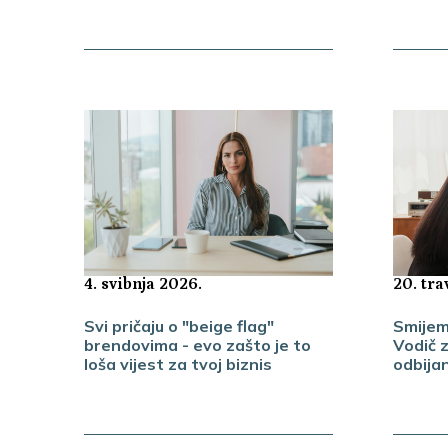
20. tra
4. svibnja 2026.
Smijem 
Svi pričaju o "beige flag"
Vodič 
brendovima - evo zašto je to
odbija
loša vijest za tvoj biznis