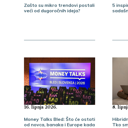
Zašto su mikro trendovi postali
5 insp
veći od dugoročnih ideja?
sadašn
16. lipnja 2026.
8. lipn
Money Talks Bled: Što će ostati
Hibridn
od novca, banaka i Europe kada
Tko sm