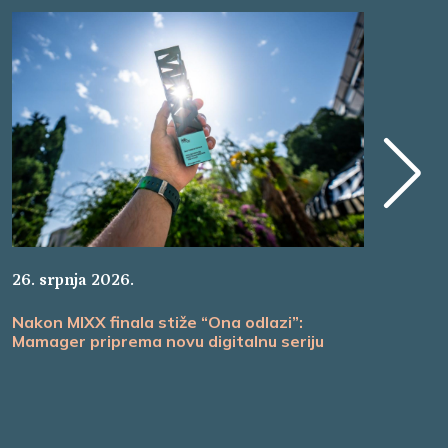
22.
26. srpnja 2026.
Ma
Nakon MIXX finala stiže “Ona odlazi”:
ul
Mamager priprema novu digitalnu seriju