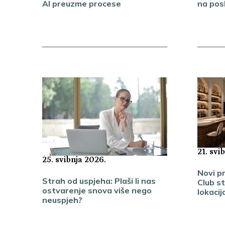
AI preuzme procese
na pos
21. svi
25. svibnja 2026.
Novi p
Strah od uspjeha: Plaši li nas
Club st
ostvarenje snova više nego
lokacij
neuspjeh?