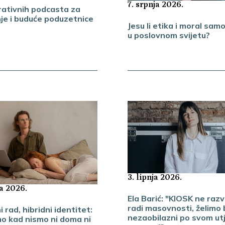
7. srpnja 2026.
irativnih podcasta za
je i buduće poduzetnice
Jesu li etika i moral samo 
u poslovnom svijetu?
3. lipnja 2026.
ja 2026.
Ela Barić: "KIOSK ne raz
radi masovnosti, želimo b
i rad, hibridni identitet:
nezaobilazni po svom ut
o kad nismo ni doma ni