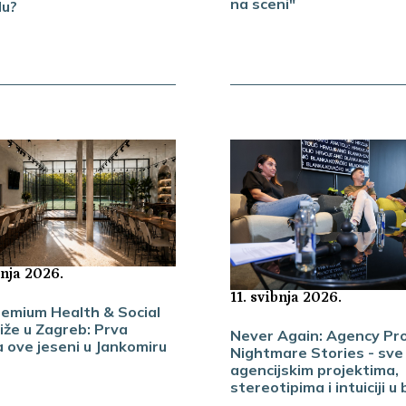
na sceni"
lu?
bnja 2026.
11. svibnja 2026.
remium Health & Social
iže u Zagreb: Prva
Never Again: Agency Pro
a ove jeseni u Jankomiru
Nightmare Stories - sve
agencijskim projektima,
stereotipima i intuiciji u 