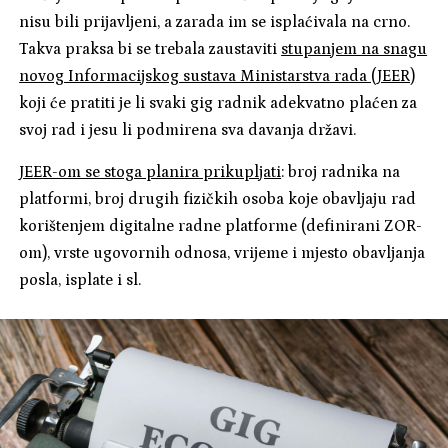
nisu bili prijavljeni, a zarada im se isplaćivala na crno.
Takva praksa bi se trebala zaustaviti
stupanjem na snagu
novog Informacijskog sustava Ministarstva rada (JEER)
koji će pratiti je li svaki gig radnik adekvatno plaćen za
svoj rad i jesu li podmirena sva davanja državi.
JEER-om se stoga planira prikupljati
: broj radnika na
platformi, broj drugih fizičkih osoba koje obavljaju rad
korištenjem digitalne radne platforme (definirani ZOR-
om), vrste ugovornih odnosa, vrijeme i mjesto obavljanja
posla, isplate i sl.