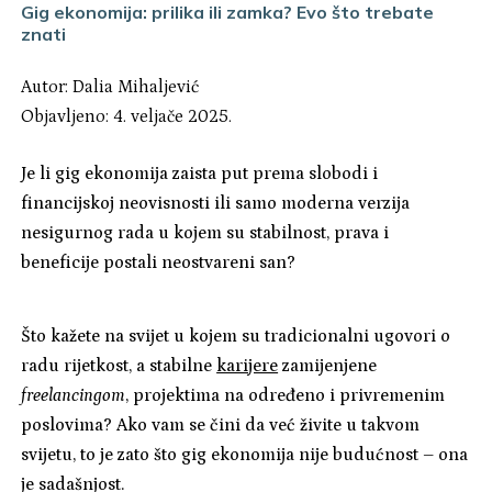
Gig ekonomija: prilika ili zamka? Evo što trebate
znati
Autor:
Dalia Mihaljević
Objavljeno: 4. veljače 2025.
Je li gig ekonomija zaista put prema slobodi i
financijskoj neovisnosti ili samo moderna verzija
nesigurnog rada u kojem su stabilnost, prava i
beneficije postali neostvareni san?
Što kažete na svijet u kojem su tradicionalni ugovori o
radu rijetkost, a stabilne
karijere
zamijenjene
freelancingom
, projektima na određeno i privremenim
poslovima? Ako vam se čini da već živite u takvom
svijetu, to je zato što gig ekonomija nije budućnost – ona
je sadašnjost.