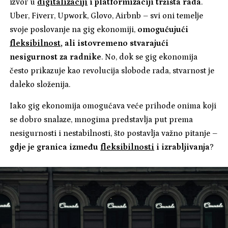
izvor u
digitalizaciji
i platformizaciji tržišta rada
.
Uber, Fiverr, Upwork, Glovo, Airbnb – svi oni temelje
svoje poslovanje na gig ekonomiji,
omogućujući
fleksibilnost
, ali istovremeno stvarajući
nesigurnost za radnike
. No, dok se gig ekonomija
često prikazuje kao revolucija slobode rada, stvarnost je
daleko složenija.
Iako gig ekonomija omogućava veće prihode onima koji
se dobro snalaze, mnogima predstavlja put prema
nesigurnosti i nestabilnosti, što postavlja važno pitanje –
gdje je granica između
fleksibilnosti
i izrabljivanja
?