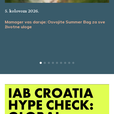
5. kolovoza 2026.
Mamager vas daruje: Osvojite Summer Bag za sve
životne uloge