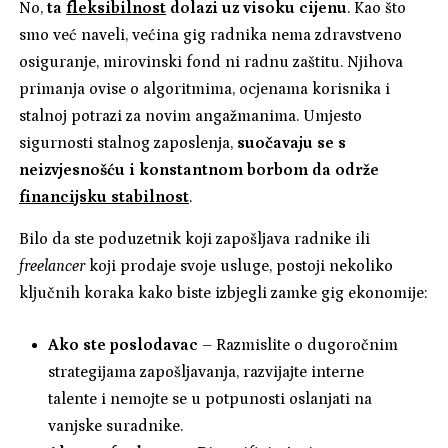
No,
ta
fleksibilnost
dolazi uz visoku cijenu
. Kao što
smo već naveli, većina gig radnika nema zdravstveno
osiguranje, mirovinski fond ni radnu zaštitu. Njihova
primanja ovise o algoritmima, ocjenama korisnika i
stalnoj potrazi za novim angažmanima. Umjesto
sigurnosti stalnog zaposlenja,
suočavaju se s
neizvjesnošću i konstantnom borbom da održe
financijsku stabilnost
.
Bilo da ste poduzetnik koji zapošljava radnike ili
freelancer
koji prodaje svoje usluge, postoji nekoliko
ključnih koraka kako biste izbjegli zamke gig ekonomije:
Ako ste poslodavac
– Razmislite o dugoročnim
strategijama zapošljavanja, razvijajte interne
talente i nemojte se u potpunosti oslanjati na
vanjske suradnike.