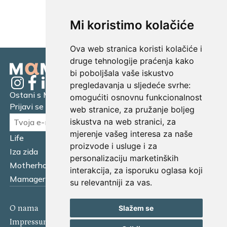
UČITAJ JOŠ...
Mi koristimo kolačiće
Ova web stranica koristi kolačiće i
druge tehnologije praćenja kako
bi poboljšala vaše iskustvo
pregledavanja u sljedeće svrhe:
Ostani s Mamagerom
omogućiti osnovnu funkcionalnost
Prijavi se na naš newsletter.
web stranice
,
za pružanje boljeg
iskustva na web stranici
,
za
mjerenje vašeg interesa za naše
Life
Financijska pismenost
proizvode i usluge i za
Iza zida
Business
personalizaciju marketinških
Motherhood
Tatager
interakcija
,
za isporuku oglasa koji
Mamager Intervju
Multitasking kitchen
su relevantniji za vas
.
O nama
Kontakt
Slažem se
Impressum
Izjava o kolačićima