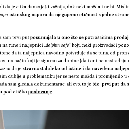
rekli da je etika danas još i važnija, dok neki možda i ne bi. Mi
oopu
istinskog napora da njegujemo etičnost s jedne strane 
a sam prvi put
posumnjala u ono što se potrošačima prodaj
na tune i naljepnici „
dolphin safe
“ koju neki proizvođači pono
 tome da ta naljepnica navodno potvrđuje da se tuna, od proi
lovi na način koji je siguran za dupine (da i oni ne nastradaju
azao da je
stvarnost daleko od istine i da navedena naljep
azim dublje u problematiku jer se nešto možda i promijenilo u
kada sam gledala dokumentarac, ali evo, t
o je bio prvi put da
u pod etičko
poslovanje
.