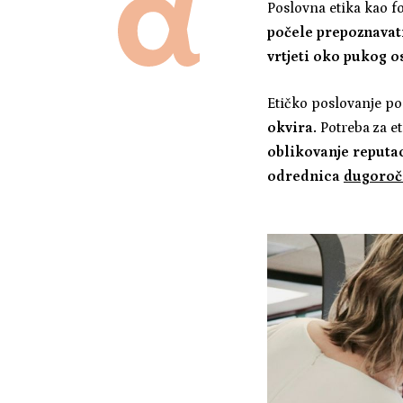
Poslovna etika kao f
počele prepoznavat
vrtjeti oko pukog os
Etičko poslovanje pos
okvira.
Potreba za e
oblikovanje reputac
odrednica
dugoroč