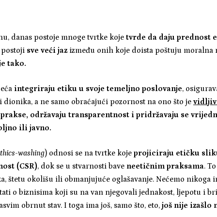
unu, danas postoje mnoge tvrtke koje
tvrde da daju prednost e
 postoji
sve veći jaz
između onih koje doista poštuju moralna n
je tako.
zeća
integriraju etiku u svoje temeljno poslovanje
, osigura
i dionika, a ne samo obraćajući pozornost na ono što je
vidlji
 prakse, održavaju transparentnost i pridržavaju se vrijed
ljno ili javno.
ethics-washing
) odnosi se na tvrtke koje
projiciraju etičku sli
nost (CSR)
, dok se u stvarnosti bave
neetičnim praksama
. T
ka, štetu okolišu ili obmanjujuće oglašavanje. Nećemo nikoga i
ati o biznisima koji su na van njegovali jednakost, ljepotu i b
svim obrnut stav. I toga ima još, samo što, eto,
još nije izašlo 