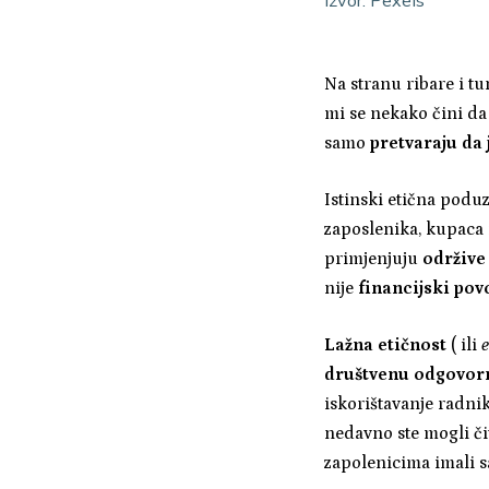
Na stranu ribare i t
mi se nekako čini da
samo
pretvaraju da 
Istinski etična podu
zaposlenika, kupaca 
primjenjuju
održive
nije
financijski povo
Lažna etičnost
( ili
društvenu odgovor
iskorištavanje radni
nedavno ste mogli čit
zapolenicima imali sa