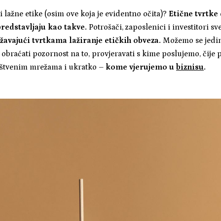
 i lažne etike (osim ove koja je evidentno očita)?
Etične tvrtke 
redstavljaju kao takve.
Potrošači, zaposlenici i investitori sve
žavajući tvrtkama lažiranje etičkih obveza.
Možemo se jedi
i obraćati pozornost na to, provjeravati s kime poslujemo, čij
štvenim mrežama i ukratko –
kome vjerujemo u
biznisu
.