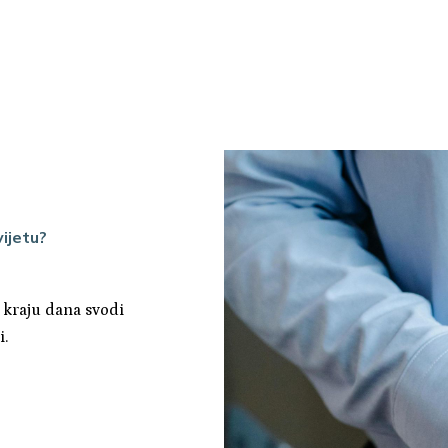
vijetu?
a kraju dana svodi
i.