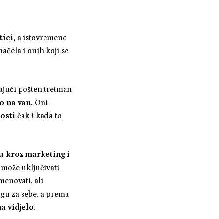
tici,
a istovremeno
ačela i onih koji se
vajući pošten tretman
vo na van
.
Oni
nosti
čak i kada to
ku kroz marketing i
o može uključivati
menovati, ali
rigu za sebe, a prema
na vidjelo.