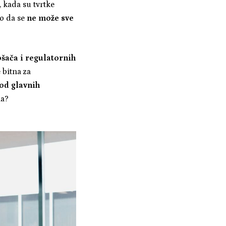
, kada su tvrtke
no da se
ne može sve
ošača i regulatornih
 bitna za
 od glavnih
la?