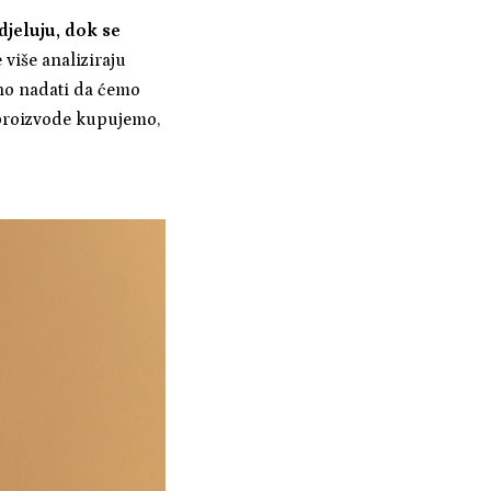
djeluju, dok se
 više analiziraju
no nadati da ćemo
e proizvode kupujemo,