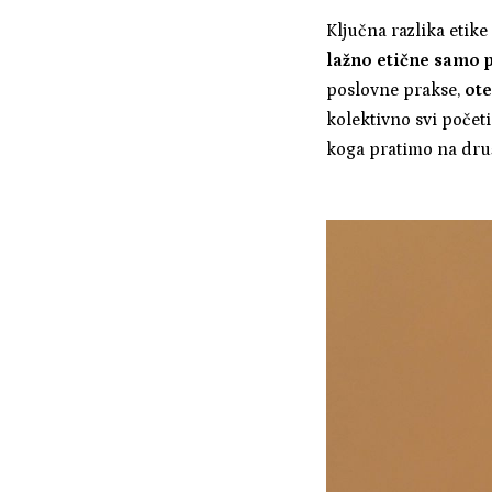
Ključna razlika etike
lažno etične samo p
poslovne prakse,
ote
kolektivno svi počet
koga pratimo na dru