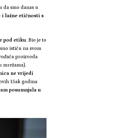
slim da smo danas u
i lažne etičnosti s
e pod etiku
. Bio je to
sno ističu na svom
zvođača proizvoda
 u mrežama).
nica ne vrijedi
 ovih 15ak godina
 sam posumnjala u