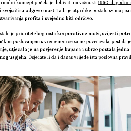
ormalni koncept počela je dobivati na važnosti
1950-ih godina
i svoju širu odgovornost
. Tada je otprilike postalo svima jas
tvarivanja profita i svejedno biti održivo.
talo je prioritet zbog rasta
korporativne moći, svijesti potr
tičkim poslovanjem s vremenom se samo povećavala, postala je
ije, utjecala je na povjerenje kupaca i ubrzo postala jedna
nog uspjeha
. Osjećate li da i danas vrijede ista poslovna pravi