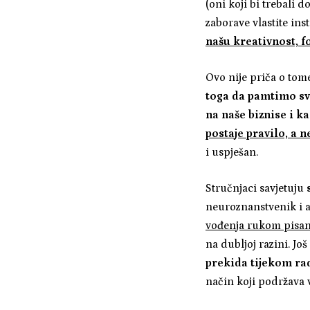
(oni koji bi trebali 
zaborave vlastite ins
našu kreativnost, f
Ovo nije priča o tome
toga da pamtimo sve
na naše biznise i ka
postaje pravilo, a 
i uspješan.
Stručnjaci savjetuju
neuroznanstvenik i 
vođenja rukom pisani
na dubljoj razini. Jo
prekida tijekom rad
način koji podržava v