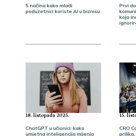
Prvi d
5 načina kako mladi
komuni
poduzetnici koriste AI u biznisu
koja in
ignorir
15. lis
18. listopada 2025.
CRO Co
ChatGPT u učionici: kako
prilika
umjetna inteligencija mijenja