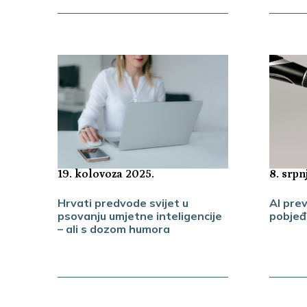
8. srpn
19. kolovoza 2025.
AI prev
Hrvati predvode svijet u
pobjeđu
psovanju umjetne inteligencije
– ali s dozom humora