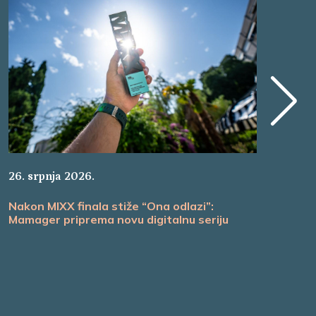
22.
26. srpnja 2026.
Ma
Nakon MIXX finala stiže “Ona odlazi”:
ul
Mamager priprema novu digitalnu seriju