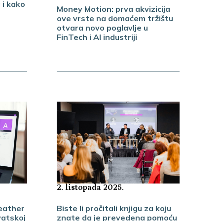
 i kako
Money Motion: prva akvizicija
ove vrste na domaćem tržištu
otvara novo poglavlje u
FinTech i AI industriji
2. listopada 2025.
Biste li pročitali knjigu za koju
eather
znate da je prevedena pomoću
vatskoj