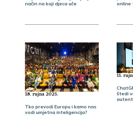
online
način na koji djeca uče
11. ruj
ChatGP
štedi v
18. rujna 2025.
autent
Tko prevodi Europu i kamo nas
vodi umjetna inteligencija?