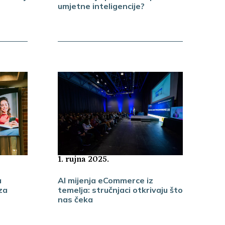
umjetne inteligencije?
1. rujna 2025.
AI mijenja eCommerce iz
a
temelja: stručnjaci otkrivaju što
za
nas čeka