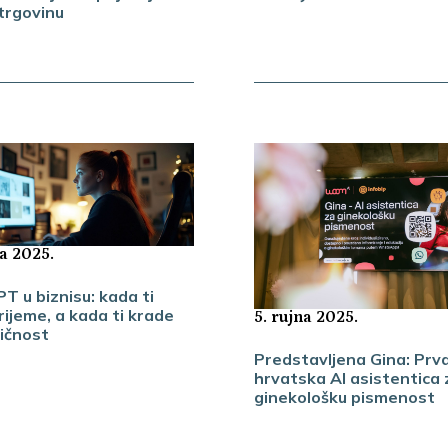
 trgovinu
na 2025.
T u biznisu: kada ti
rijeme, a kada ti krade
5. rujna 2025.
ičnost
Predstavljena Gina: Prv
hrvatska AI asistentica 
ginekološku pismenost