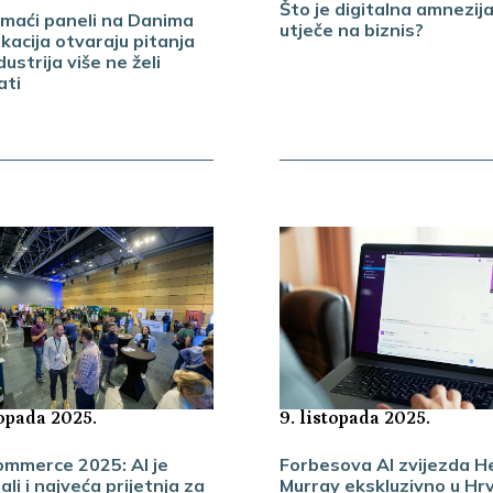
Što je digitalna amnezija
omaći paneli na Danima
utječe na biznis?
kacija otvaraju pitanja
dustrija više ne želi
ati
topada 2025.
9. listopada 2025.
mmerce 2025: AI je
Forbesova AI zvijezda H
, ali i najveća prijetnja za
Murray ekskluzivno u Hr